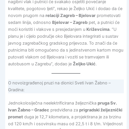
nagibni vlak i putnici će svakako osjetiti povećanje
kvalitete, pogotovo ljeti”, rekao je Željko Ukić i dodao da će
novom prugom na
relaciji Zagreb – Bjelovar
prometovati
sedam linija, odnosno
Bjelovar – Zagreb
pet, a putnici će
moći koristiti i vlakove s presjedanjem u
Križevcima
. “U
planu je i cijelo područje oko Bjelovara integrirati u sustav
javnog zagrebačkog gradskog prijevoza. To znači da će
putnicima biti omogućeno da s jedinstvenom kartom mogu
putovati vlakom od Bjelovara i voziti se tramvajem ili
autobusom u Zagrebu”, dodao je
Željko Ukić
.
O novoizgrađenoj pruzi na dionici Sveti Ivan Žabno –
Gradina:
Jednokolosiječna neelektrificirana željeznička
pruga Sv.
Ivan Žabno – Gradec
predviđena za
prigradski željeznički
promet
duga je 12,7 kilometara, a projektirana je za brzinu
od 120 km/h i osovinsku masu od 22,5 t i 8 t/m. Vrijednost