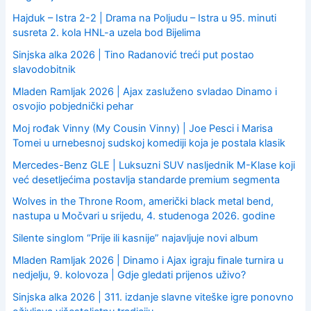
Hajduk – Istra 2-2 | Drama na Poljudu – Istra u 95. minuti
susreta 2. kola HNL-a uzela bod Bijelima
Sinjska alka 2026 | Tino Radanović treći put postao
slavodobitnik
Mladen Ramljak 2026 | Ajax zasluženo svladao Dinamo i
osvojio pobjednički pehar
Moj rođak Vinny (My Cousin Vinny) | Joe Pesci i Marisa
Tomei u urnebesnoj sudskoj komediji koja je postala klasik
Mercedes-Benz GLE | Luksuzni SUV nasljednik M-Klase koji
već desetljećima postavlja standarde premium segmenta
Wolves in the Throne Room, američki black metal bend,
nastupa u Močvari u srijedu, 4. studenoga 2026. godine
Silente singlom “Prije ili kasnije” najavljuje novi album
Mladen Ramljak 2026 | Dinamo i Ajax igraju finale turnira u
nedjelju, 9. kolovoza | Gdje gledati prijenos uživo?
Sinjska alka 2026 | 311. izdanje slavne viteške igre ponovno