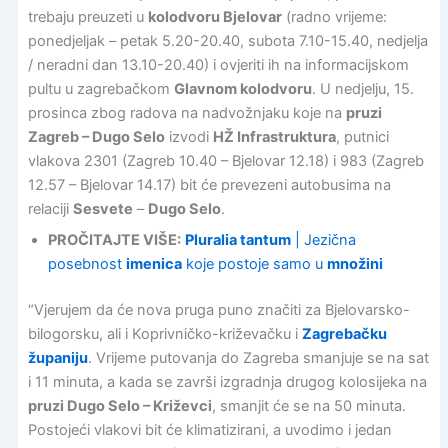
trebaju preuzeti u
kolodvoru Bjelovar
(radno vrijeme:
ponedjeljak – petak 5.20-20.40, subota 7.10-15.40, nedjelja
/ neradni dan 13.10-20.40) i ovjeriti ih na informacijskom
pultu u zagrebačkom
Glavnom kolodvoru
. U nedjelju, 15.
prosinca zbog radova na nadvožnjaku koje na
pruzi
Zagreb – Dugo Selo
izvodi
HŽ Infrastruktura
, putnici
vlakova 2301 (Zagreb 10.40 – Bjelovar 12.18) i 983 (Zagreb
12.57 – Bjelovar 14.17) bit će prevezeni autobusima na
relaciji
Sesvete
–
Dugo Selo
.
PROČITAJTE VIŠE:
Pluralia tantum
| Jezična
posebnost
imenica
koje postoje samo u
množini
“Vjerujem da će nova pruga puno značiti za Bjelovarsko-
bilogorsku, ali i Koprivničko-križevačku i
Zagrebačku
županiju
. Vrijeme putovanja do Zagreba smanjuje se na sat
i 11 minuta, a kada se završi izgradnja drugog kolosijeka na
pruzi Dugo Selo – Križevci
, smanjit će se na 50 minuta.
Postojeći vlakovi bit će klimatizirani, a uvodimo i jedan