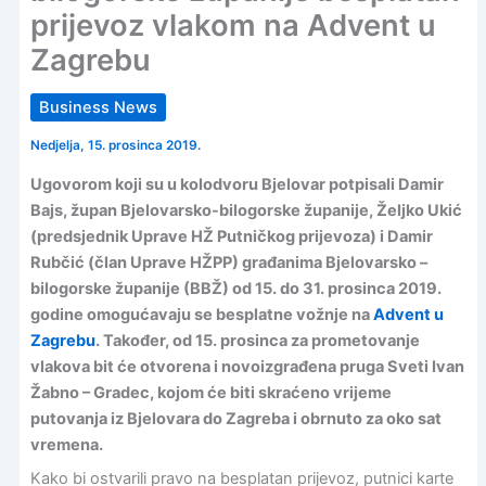
prijevoz vlakom na Advent u
Zagrebu
Business News
Nedjelja, 15. prosinca 2019.
Ugovorom koji su u kolodvoru Bjelovar potpisali Damir
Bajs, župan Bjelovarsko-bilogorske županije, Željko Ukić
(predsjednik Uprave HŽ Putničkog prijevoza) i Damir
Rubčić (član Uprave HŽPP) građanima Bjelovarsko –
bilogorske županije (BBŽ) od 15. do 31. prosinca 2019.
godine omogućavaju se besplatne vožnje na
Advent u
Zagrebu
. Također, od 15. prosinca za prometovanje
vlakova bit će otvorena i novoizgrađena pruga Sveti Ivan
Žabno – Gradec, kojom će biti skraćeno vrijeme
putovanja iz Bjelovara do Zagreba i obrnuto za oko sat
vremena.
Kako bi ostvarili pravo na besplatan prijevoz, putnici karte