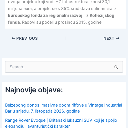
ovoga projekta koji vodi HŽ Infrastruktura iznosi 30,1
milijuna eura, a projekt se s 85% sredstava sufinancira iz
Europskog fonda za regionalni razvoj
i iz
Kohezijskog
fonda
. Radovi su počeli u prosincu 2015. godine.
PREVIOUS
NEXT
S
e
a
r
c
Najnovije objave:
h
f
o
Belzebong donosi masivne doom riffove u Vintage Industrial
r
Bar u srijedu, 7. listopada 2026. godine
:
Range Rover Evoque | Britanski luksuzni SUV koji je spojio
eleganciju i avanturistički karakter