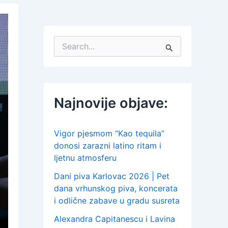
S
e
a
r
c
h
Najnovije objave:
f
o
r
:
Vigor pjesmom “Kao tequila”
donosi zarazni latino ritam i
ljetnu atmosferu
Dani piva Karlovac 2026 | Pet
dana vrhunskog piva, koncerata
i odlične zabave u gradu susreta
Alexandra Capitanescu i Lavina