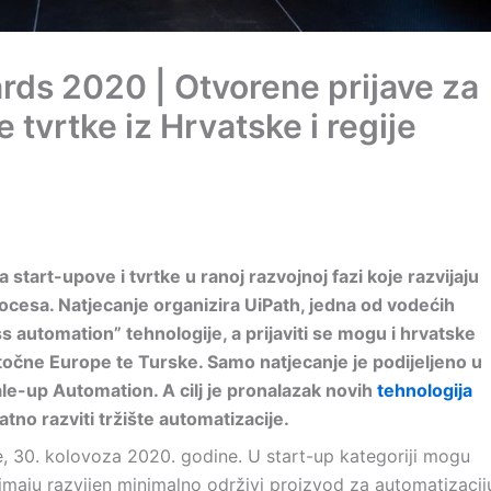
ds 2020 | Otvorene prijave za
 tvrtke iz Hrvatske i regije
art-upove i tvrtke u ranoj razvojnoj fazi koje razvijaju
ocesa. Natjecanje organizira UiPath, jedna od vodećih
s automation” tehnologije, a prijaviti se mogu i hrvatske
stočne Europe te Turske. Samo natjecanje je podijeljeno u
ale-up Automation. A cilj je pronalazak novih
tehnologija
datno razviti tržište automatizacije.
je, 30. kolovoza 2020. godine. U start-up kategoriji mogu
 imaju razvijen minimalno održivi proizvod za automatizacij