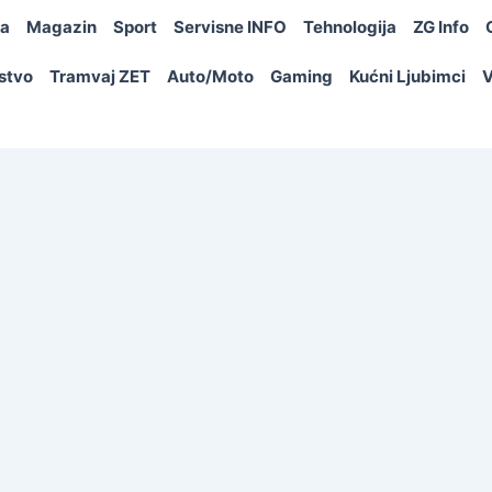
ja
Magazin
Sport
Servisne INFO
Tehnologija
ZG Info
rstvo
Tramvaj ZET
Auto/Moto
Gaming
Kućni Ljubimci
V