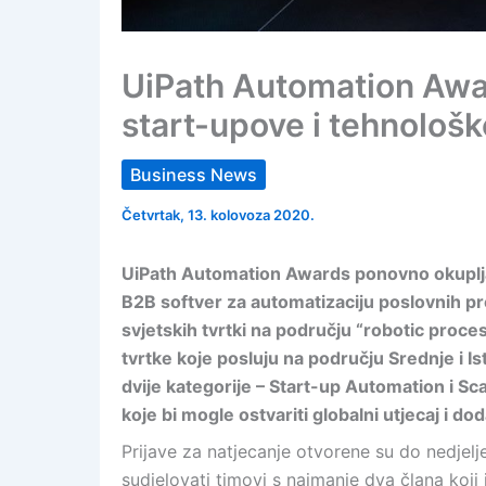
UiPath Automation Awar
start-upove i tehnološke
Business News
Četvrtak, 13. kolovoza 2020.
UiPath Automation Awards ponovno okuplja st
B2B softver za automatizaciju poslovnih pr
svjetskih tvrtki na području “robotic proces
tvrtke koje posluju na području Srednje i I
dvije kategorije – Start-up Automation i Sc
koje bi mogle ostvariti globalni utjecaj i do
Prijave za natjecanje otvorene su do nedjel
sudjelovati timovi s najmanje dva člana koji