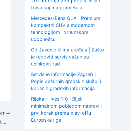
201 do broja 299 | Popis linija i
trasa kojima prometuju
Mercedes-Benz GLA | Premium
kompaktni SUV s modernom
tehnologijom i vrhunskom
udobnošću
Održavanje klima uređaja | Zašto
je redoviti servis važan za
učinkovit rad
Servisne informacije Zagreb |
Popis dežurnih gradskih službi i
korisnih gradskih informacija
Rijeka – Ilves 1-0 | Bijeli
minimalnom pobjedom napravili
prvi korak prema play-offu
XT
Europske lige
Tramvaj u nedjelju, 16. kolovoza 2020. godine, neće voziti Novim Zagrebom, a linije 4, 9 i 13 zbog radova u Draškovićevoj ulici voze obilazno!