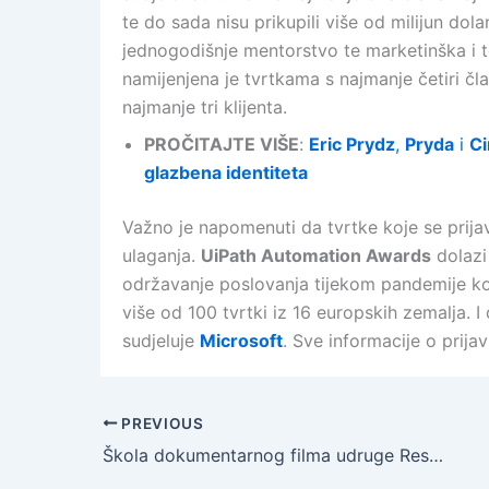
te do sada nisu prikupili više od milijun do
jednogodišnje mentorstvo te marketinška i 
namijenjena je tvrtkama s najmanje četiri č
najmanje tri klijenta.
PROČITAJTE VIŠE
:
Eric Prydz
,
Pryda
i
Ci
glazbena identiteta
Važno je napomenuti da tvrtke koje se prijavl
ulaganja.
UiPath Automation Awards
dolazi
održavanje poslovanja tijekom pandemije kor
više od 100 tvrtki iz 16 europskih zemalja. 
sudjeluje
Microsoft
. Sve informacije o prija
PREVIOUS
Škola dokumentarnog filma udruge Restart obučava novu generaciju budućih dokumentarista od listopada 2020. do veljače 2021. godine