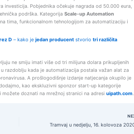
lara investicija. Pobjednika očekuje nagrada od 50.000 eura,
tehnička podrška. Kategorija
Scale-up Automation
lana tima, funkcionalnom tehnologijom za automatizaciju i
rez D
– kako je
jedan producent
stvorio
tri različita
juju ne smiju imati više od tri milijuna dolara prikupljenih
 u razdoblju kada je automatizacija postala važan alat za
onavirusa. A prošlogodišnje izdanje natjecanja okupilo je
I dodajmo, kao ekskluzivni sponzor start-up kategorije
vi možete doznati na mrežnoj stranici na adresi
uipath.com
.
NE