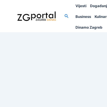
Skip
Vijesti
Događan
to
content
Search
Business
Kulina
Dinamo Zagreb