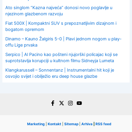
Ato singlom “Kazna najveća” donosi novo poglavlje u
njezinom glazbenom razvoju
Fiat 500X | Kompaktni SUV s prepoznatljivim dizajnom i
bogatom opremom
Dinamo – Kauno Žalgiris 5-0 | Plavi jednom nogom u play-
offu Lige prvaka
Serpico | Al Pacino kao pošteni njujorški policajac koji se
suprotstavlja korupciji u kultnom filmu Sidneyja Lumeta
Klangkarussell – Sonnentanz | Instrumentalni hit koji je
osvojio svijet i obilježio eru deep house glazbe
Marketing
|
Kontakt
|
Sitemap
|
Arhiva
|
RSS feed