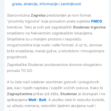
grada, atrakcije, informacije i zanimljivosti
Stanovnicima
Zagreba
predstavljen je novi format
“proximity trgovina” koje ponudom prate svjetske
FMCG
trendove. Tako je svih pet zagrebačkih
Studenac trgovina
smješteno na frekventnim zagrebačkim lokacijama.
Smještene su u manjem prostoru i raspolažu
mogućnostima koje nude i veliki formati. A uz to, donose
brže snalaženje, manje gužve, a istodobno i mnogobrojne
pogodnosti.
Zagrebačke Studenac prodavaonice donose obogaćenu
ponudu TO GO
A tu ćete naći odabran asortiman gotovih i polugotovih
jela, kao i toplih napitaka i svježih voćnih sokova. Kako bi
Zagrepčanima
prišao još bliže,
Studenac
je dostupan i na
aplikacijama
Wolt
i
Bolt
. A ukoliko ćete ih redovito koristiti,
uz uštedu vremena, redovitim tjednim akcijama nudi i