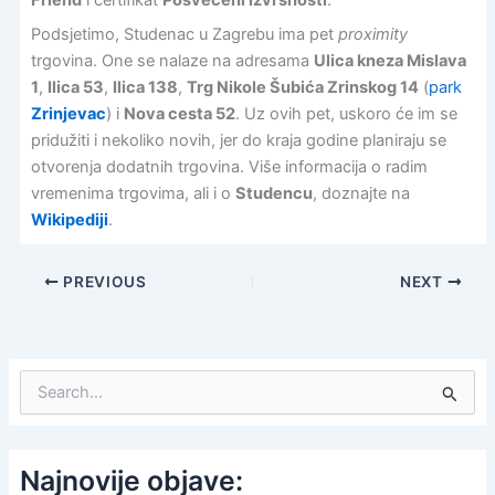
Podsjetimo, Studenac u Zagrebu ima pet
proximity
trgovina. One se nalaze na adresama
Ulica kneza Mislava
1
,
Ilica 53
,
Ilica 138
,
Trg Nikole Šubića Zrinskog 14
(
park
Zrinjevac
) i
Nova cesta 52
. Uz ovih pet, uskoro će im se
pridužiti i nekoliko novih, jer do kraja godine planiraju se
otvorenja dodatnih trgovina. Više informacija o radim
vremenima trgovima, ali i o
Studencu
, doznajte na
Wikipediji
.
PREVIOUS
NEXT
S
e
a
r
c
Najnovije objave:
h