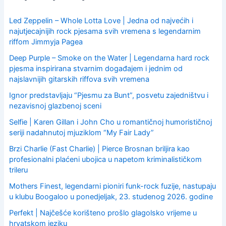
f
o
Led Zeppelin – Whole Lotta Love | Jedna od najvećih i
r
najutjecajnijih rock pjesama svih vremena s legendarnim
:
riffom Jimmyja Pagea
Deep Purple – Smoke on the Water | Legendarna hard rock
pjesma inspirirana stvarnim događajem i jednim od
najslavnijih gitarskih riffova svih vremena
Ignor predstavljaju “Pjesmu za Bunt”, posvetu zajedništvu i
nezavisnoj glazbenoj sceni
Selfie | Karen Gillan i John Cho u romantičnoj humorističnoj
seriji nadahnutoj mjuziklom “My Fair Lady”
Brzi Charlie (Fast Charlie) | Pierce Brosnan briljira kao
profesionalni plaćeni ubojica u napetom kriminalističkom
trileru
Mothers Finest, legendarni pioniri funk-rock fuzije, nastupaju
u klubu Boogaloo u ponedjeljak, 23. studenog 2026. godine
Perfekt | Najčešće korišteno prošlo glagolsko vrijeme u
hrvatskom jeziku