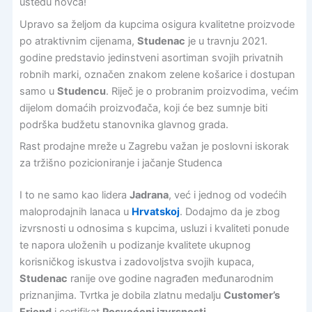
uštedu novca!
Upravo sa željom da kupcima osigura kvalitetne proizvode
po atraktivnim cijenama,
Studenac
je u travnju 2021.
godine predstavio jedinstveni asortiman svojih privatnih
robnih marki, označen znakom zelene košarice i dostupan
samo u
Studencu
. Riječ je o probranim proizvodima, većim
dijelom domaćih proizvođača, koji će bez sumnje biti
podrška budžetu stanovnika glavnog grada.
Rast prodajne mreže u Zagrebu važan je poslovni iskorak
za tržišno pozicioniranje i jačanje Studenca
I to ne samo kao lidera
Jadrana
, već i jednog od vodećih
maloprodajnih lanaca u
Hrvatskoj
. Dodajmo da je zbog
izvrsnosti u odnosima s kupcima, usluzi i kvaliteti ponude
te napora uloženih u podizanje kvalitete ukupnog
korisničkog iskustva i zadovoljstva svojih kupaca,
Studenac
ranije ove godine nagrađen međunarodnim
priznanjima. Tvrtka je dobila zlatnu medalju
Customer’s
Friend
i certifikat
Posvećeni izvrsnosti
.