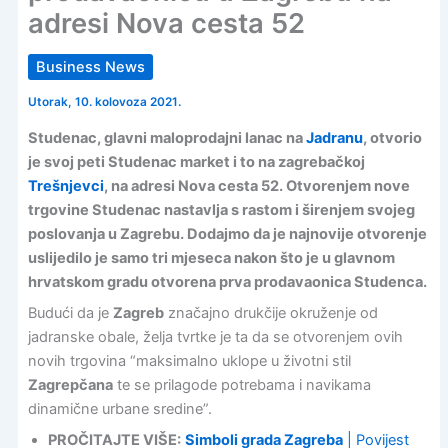
adresi Nova cesta 52
Business News
Utorak, 10. kolovoza 2021.
Studenac, glavni maloprodajni lanac na
Jadranu
, otvorio
je svoj peti Studenac market i to na zagrebačkoj
Trešnjevci
, na adresi Nova cesta 52. Otvorenjem nove
trgovine Studenac nastavlja s rastom i širenjem svojeg
poslovanja u Zagrebu. Dodajmo da je najnovije otvorenje
uslijedilo je samo tri mjeseca nakon što je u glavnom
hrvatskom gradu otvorena prva prodavaonica Studenca.
Budući da je
Zagreb
značajno drukčije okruženje od
jadranske obale, želja tvrtke je ta da se otvorenjem ovih
novih trgovina “maksimalno uklope u životni stil
Zagrepčana
te se prilagode potrebama i navikama
dinamične urbane sredine”.
PROČITAJTE VIŠE:
Simboli grada Zagreba
| Povijest