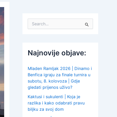
S
e
a
r
c
h
Najnovije objave:
f
o
r
:
Mladen Ramljak 2026 | Dinamo i
Benfica igraju za finale turnira u
subotu, 8. kolovoza | Gdje
gledati prijenos uživo?
Kaktusi i sukulenti | Koja je
razlika i kako odabrati pravu
biljku za svoj dom