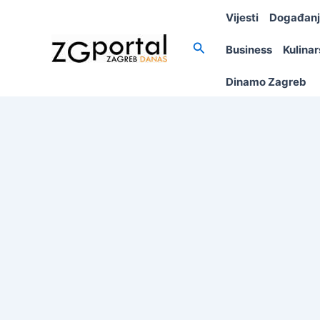
Skip
Vijesti
Događan
to
content
Search
Business
Kulina
Dinamo Zagreb