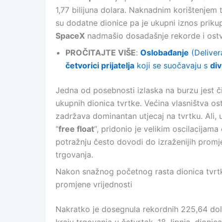
1,77 bilijuna dolara. Naknadnim korištenjem
su dodatne dionice pa je ukupni iznos prikup
SpaceX
nadmašio dosadašnje rekorde i ostvari
PROČITAJTE VIŠE
:
Oslobađanje
(Deliver
četvorici prijatelja
koji se suočavaju s
div
Jedna od posebnosti izlaska na burzu jest 
ukupnih dionica tvrtke. Većina vlasništva os
zadržava dominantan utjecaj na tvrtku. Ali, 
“
free float
“, pridonio je velikim oscilacijama
potražnju često dovodi do izraženijih promj
trgovanja.
Nakon snažnog početnog rasta dionica tvrtke
promjene vrijednosti
Nakratko je dosegnula rekordnih 225,64 dola