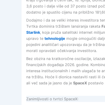
kraju trgovanja u četvrtak, 18. lipnja, dioni
3,6 posto i dalje više od 37 posto iznad po
dodatno je spustilo cijenu na približno 181,6
Dodajmo i da se veliki interes investitora te
Tvrtka dominira tržištem lansiranja raketa
F
Starlink
, koja pruža satelitski internet milij
upravo te
tehnologije
mogle omogućiti daljnj
pojedini analitičari upozoravaju da je tržišn
morati opravdati očekivanja investitora.
Bez obzira na kratkoročne oscilacije, izlaza
financijskih događaja 2026. godine. Kombina
interesa institucionalnih i malih ulagača te 
na tržištu. Hoće li dionica nastaviti rasti ili
ali već sada je jasno da je
SpaceX
postavio 
Zanimljivosti o tvrtci SpaceX: