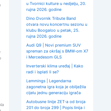
u Tvornici kulture u nedjelju, 20.
e
rujna 2026. godine
Dino Dvornik Tribute Band
otvara novu koncertnu sezonu u
klubu Boogaloo u petak, 25.
rujna 2026. godine
Audi Q9 | Novi premium SUV
spreman za okršaj s BMW-om X7
e
i Mercedesom GLS
o
Inverterski klima uređaj | Kako
radi i isplati li se?
Lemmings | Legendarna
zagonetna igra koja je obilježila
cijelu jednu generaciju igrača
Autobusne linije ZET-a od broja
 Na
201 do broja 299 | Popis linija i