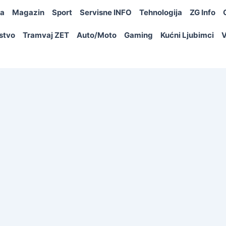
ja
Magazin
Sport
Servisne INFO
Tehnologija
ZG Info
rstvo
Tramvaj ZET
Auto/Moto
Gaming
Kućni Ljubimci
V