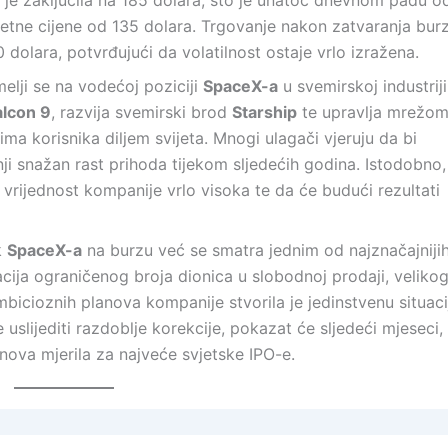
ca je zaključila na 185 dolara, što je unatoč dnevnom padu o
četne cijene od 135 dolara. Trgovanje nakon zatvaranja bur
0 dolara, potvrđujući da volatilnost ostaje vrlo izražena.
melji se na vodećoj poziciji
SpaceX-a
u svemirskoj industriji
alcon 9
, razvija svemirski brod
Starship
te upravlja mrežo
unima korisnika diljem svijeta. Mnogi ulagači vjeruju da bi
i snažan rast prihoda tijekom sljedećih godina. Istodobno,
a vrijednost kompanije vrlo visoka te da će budući rezultati
k
SpaceX-a
na burzu već se smatra jednim od najznačajniji
cija ograničenog broja dionica u slobodnoj prodaji, veliko
ambicioznih planova kompanije stvorila je jedinstvenu situaci
 će uslijediti razdoblje korekcije, pokazat će sljedeći mjeseci,
nova mjerila za najveće svjetske IPO-e.