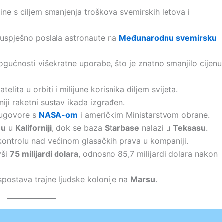
ne s ciljem smanjenja troškova svemirskih letova i
e uspješno poslala astronaute na
Međunarodnu svemirsku
gućnosti višekratne uporabe, što je znatno smanjilo cijenu
telita u orbiti i milijune korisnika diljem svijeta.
žniji raketni sustav ikada izgrađen.
e ugovore s
NASA-om
i američkim Ministarstvom obrane.
eu
u
Kaliforniji
, dok se baza
Starbase
nalazi u
Teksasu
.
kontrolu nad većinom glasačkih prava u kompaniji.
vši
75 milijardi dolara
, odnosno 85,7 milijardi dolara nakon
spostava trajne ljudske kolonije na
Marsu
.