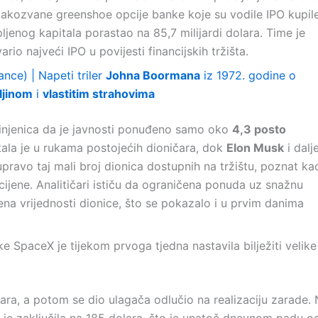
 takozvane greenshoe opcije banke koje su vodile IPO kupil
ljenog kapitala porastao na 85,7 milijardi dolara. Time je
o najveći IPO u povijesti financijskih tržišta.
ance) | Napeti triler
Johna Boormana
iz 1972. godine o
ljinom
i
vlastitim strahovima
činjenica da je javnosti ponuđeno samo oko
4,3 posto
tala je u rukama postojećih dioničara, dok
Elon Musk
i dalj
upravo taj mali broj dionica dostupnih na tržištu, poznat ka
 cijene. Analitičari ističu da ograničena ponuda uz snažnu
ena vrijednosti dionice, što se pokazalo i u prvim danima
 SpaceX je tijekom prvoga tjedna nastavila bilježiti velike
ra, a potom se dio ulagača odlučio na realizaciju zarade.