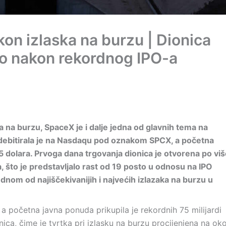
on izlaska na burzu | Dionica
to nakon rekordnog IPO-a
na burzu, SpaceX je i dalje jedna od glavnih tema na
ebitirala je na Nasdaqu pod oznakom SPCX, a početna
35 dolara. Prvoga dana trgovanja dionica je otvorena po viš
ra, što je predstavljalo rast od 19 posto u odnosu na IPO
 jednom od najiščekivanijih i najvećih izlazaka na burzu u
a početna javna ponuda prikupila je rekordnih 75 milijardi
ica, čime je tvrtka pri izlasku na burzu procijenjena na ok