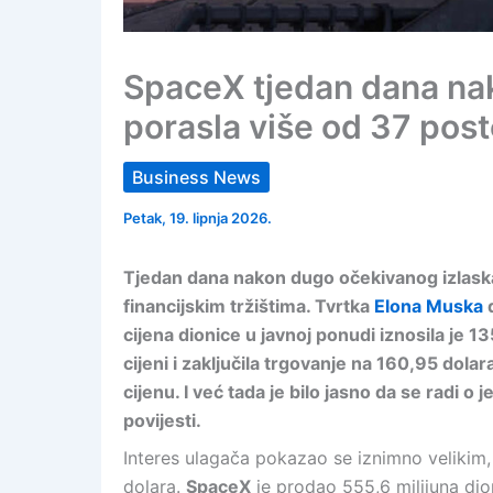
SpaceX tjedan dana nak
porasla više od 37 pos
Business News
Petak, 19. lipnja 2026.
Tjedan dana nakon dugo očekivanog izlaska 
financijskim tržištima. Tvrtka
Elona Muska
d
cijena dionice u javnoj ponudi iznosila je 1
cijeni i zaključila trgovanje na 160,95 dola
cijenu. I već tada je bilo jasno da se radi o
povijesti.
Interes ulagača pokazao se iznimno velikim, 
dolara.
SpaceX
je prodao 555,6 milijuna dion