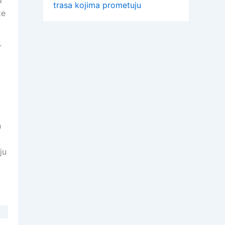
d
trasa kojima prometuju
ze
.
m
h
g
ju