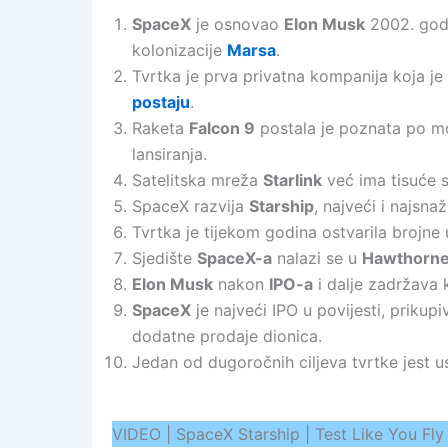
SpaceX
je osnovao
Elon Musk
2002. godi
kolonizacije
Marsa
.
Tvrtka je prva privatna kompanija koja j
postaju
.
Raketa
Falcon 9
postala je poznata po mo
lansiranja.
Satelitska mreža
Starlink
već ima tisuće sa
SpaceX razvija
Starship
, najveći i najsna
Tvrtka je tijekom godina ostvarila brojn
Sjedište
SpaceX-a
nalazi se u
Hawthorn
Elon Musk
nakon
IPO-a
i dalje zadržava 
SpaceX
je najveći IPO u povijesti, prikupi
dodatne prodaje dionica.
Jedan od dugoročnih ciljeva tvrtke jest u
VIDEO | SpaceX Starship | Test Like You Fly