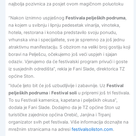
najbolja pozivnica za posjet ovom magičnom poluotoku
“Nakon iznimno uspješnog
Festivala peljeških podruma
,
na kojem u svibnju i lipnju pedesetak vinarija, vinoteka,
hotela, restorana i konoba predstavilo svoju ponudu,
vrhunska vina i specijalitete, sve je spremno za još jednu
atraktivnu manifestaciju. S obzirom na veliki broj gostiju koji
boravi na Pelješcu, očekujemo još veći uspjeh i sjajan
odaziv. Vjerujemo da će festivalski program privući i goste
iz susjednih odredišta”, rekla je Fani Slade, direktorica TZ
općine Ston.
“Iduće ljeto bit će još uzbudljivije i zabavnije. Uz
Festival
peljeških podruma
i
Festival soli
u pripremi još tri festivala.
To su Festivali kamenica, kapetana i peljeških okusa”,
dodala je Fani Slade. Dodajmo da je TZ općine Ston uz
turističke zajednice općina Orebić, Janjina i Trpanj
organizator svih pet festivala. Više informacija doznajte na
mrežnim stranicama na adresi
festivalsoliston.com
.