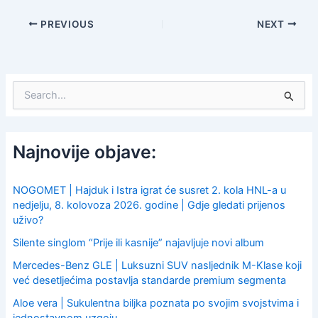
PREVIOUS
NEXT
S
e
a
r
c
Najnovije objave:
h
f
o
NOGOMET | Hajduk i Istra igrat će susret 2. kola HNL-a u
r
nedjelju, 8. kolovoza 2026. godine | Gdje gledati prijenos
:
uživo?
Silente singlom “Prije ili kasnije” najavljuje novi album
Mercedes-Benz GLE | Luksuzni SUV nasljednik M-Klase koji
već desetljećima postavlja standarde premium segmenta
Aloe vera | Sukulentna biljka poznata po svojim svojstvima i
jednostavnom uzgoju