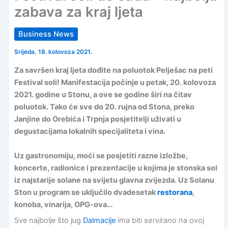
zabava za kraj ljeta
Business News
Srijeda, 18. kolovoza 2021.
Za savršen kraj ljeta dođite na poluotok Pelješac na peti
Festival soli! Manifestacija počinje u petak, 20. kolovoza
2021. godine u Stonu, a ove se godine širi na čitav
poluotok. Tako će sve do 20. rujna od Stona, preko
Janjine do Orebića i Trpnja posjetitelji uživati u
degustacijama lokalnih specijaliteta i vina.
Uz gastronomiju, moći se posjetiti razne izložbe,
koncerte, radionice i prezentacije u kojima je stonska sol
iz najstarije solane na svijetu glavna zvijezda. Uz Solanu
Ston u program se uključilo dvadesetak
restorana
,
konoba, vinarija, OPG-ova…
Sve najbolje što jug
Dalmacije
ima biti
servirano
na ovoj