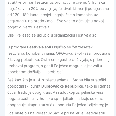
atraktivnoj manifestaciji uz promotivne cijene. Vrhunska
pelješka vina 20% povoljnija, festivalski meniji po cijenama
od 120 i 180 kuna, posjet uzgajalištima kamenica uz
degustaciju na brodovima… Sve vas to očekuje u novoj,
bogatijoj verziji Festivala.
Cijeli Pelješac se uključio u organizaciju Festivala soli
U program
Festivala soli
uključilo se četrdesetak
restorana, konoba, vinarija, OPG-ova, školjkaša i brodara s
čitavog poluotoka. Osim eno-gastro doživljaja, u pripremi je
i zabavni program, a gosti Pelješca mogu sudjelovati u
posebnom doživljaju – berbi soli.
Baš kao što je u 14. stoljeću solana u Stonu bila strateški
gospodarski punkt
Dubrovačke Republike
, tako je i danas
čuvar tradicije ovog kraja. Ali i adut koji uz pelješka vina,
bogatu baštinu i vrhunske specijalitete na kraju sezone
obogaćuje ukupnu turističku ponudu Pelješca i cijele regije.
Još niste bili na Pelješcu? Sad je prilika jer je Festival soli