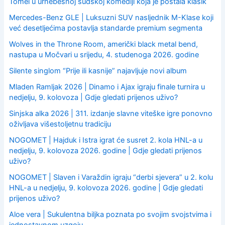
Tomei u urnebesnoj sudskoj komediji koja je postala klasik
Mercedes-Benz GLE | Luksuzni SUV nasljednik M-Klase koji
već desetljećima postavlja standarde premium segmenta
Wolves in the Throne Room, američki black metal bend,
nastupa u Močvari u srijedu, 4. studenoga 2026. godine
Silente singlom “Prije ili kasnije” najavljuje novi album
Mladen Ramljak 2026 | Dinamo i Ajax igraju finale turnira u
nedjelju, 9. kolovoza | Gdje gledati prijenos uživo?
Sinjska alka 2026 | 311. izdanje slavne viteške igre ponovno
oživljava višestoljetnu tradiciju
NOGOMET | Hajduk i Istra igrat će susret 2. kola HNL-a u
nedjelju, 9. kolovoza 2026. godine | Gdje gledati prijenos
uživo?
NOGOMET | Slaven i Varaždin igraju “derbi sjevera” u 2. kolu
HNL-a u nedjelju, 9. kolovoza 2026. godine | Gdje gledati
prijenos uživo?
Aloe vera | Sukulentna biljka poznata po svojim svojstvima i
jednostavnom uzgoju