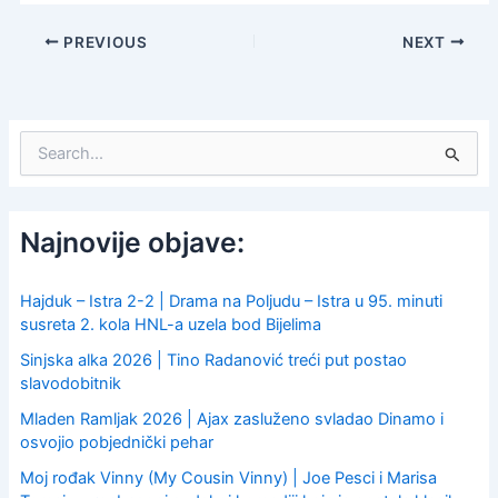
PREVIOUS
NEXT
S
e
a
r
c
Najnovije objave:
h
f
o
Hajduk – Istra 2-2 | Drama na Poljudu – Istra u 95. minuti
r
susreta 2. kola HNL-a uzela bod Bijelima
:
Sinjska alka 2026 | Tino Radanović treći put postao
slavodobitnik
Mladen Ramljak 2026 | Ajax zasluženo svladao Dinamo i
osvojio pobjednički pehar
Moj rođak Vinny (My Cousin Vinny) | Joe Pesci i Marisa