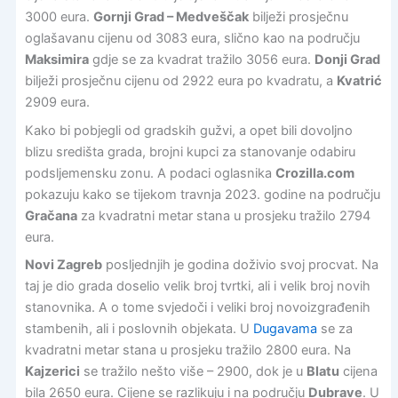
3000 eura.
Gornji Grad – Medveščak
bilježi prosječnu
oglašavanu cijenu od 3083 eura, slično kao na području
Maksimira
gdje se za kvadrat tražilo 3056 eura.
Donji Grad
bilježi prosječnu cijenu od 2922 eura po kvadratu, a
Kvatrić
2909 eura.
Kako bi pobjegli od gradskih gužvi, a opet bili dovoljno
blizu središta grada, brojni kupci za stanovanje odabiru
podsljemensku zonu. A podaci oglasnika
Crozilla.com
pokazuju kako se tijekom travnja 2023. godine na području
Gračana
za kvadratni metar stana u prosjeku tražilo 2794
eura.
Novi Zagreb
posljednjih je godina doživio svoj procvat. Na
taj je dio grada doselio velik broj tvrtki, ali i velik broj novih
stanovnika. A o tome svjedoči i veliki broj novoizgrađenih
stambenih, ali i poslovnih objekata. U
Dugavama
se za
kvadratni metar stana u prosjeku tražilo 2800 eura. Na
Kajzerici
se tražilo nešto više – 2900, dok je u
Blatu
cijena
bila 2650 eura. Cijene se razlikuju i na području
Dubrave
. U