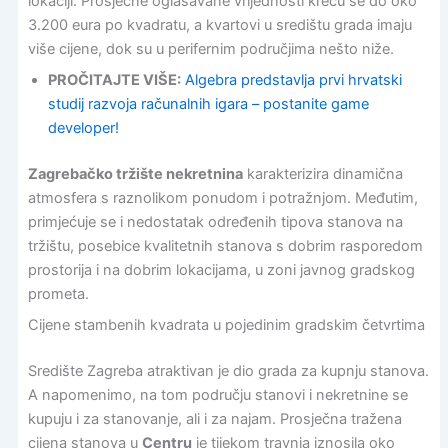
lokaciji. Prosječne oglašavane vrijednosti kreću se do oko
3.200 eura po kvadratu, a kvartovi u središtu grada imaju
više cijene, dok su u perifernim područjima nešto niže.
PROČITAJTE VIŠE:
Algebra predstavlja prvi hrvatski
studij razvoja računalnih igara – postanite game
developer!
Zagrebačko tržište nekretnina
karakterizira dinamična
atmosfera s raznolikom ponudom i potražnjom. Međutim,
primjećuje se i nedostatak određenih tipova stanova na
tržištu, posebice kvalitetnih stanova s dobrim rasporedom
prostorija i na dobrim lokacijama, u zoni javnog gradskog
prometa.
Cijene stambenih kvadrata u pojedinim gradskim četvrtima
Središte Zagreba atraktivan je dio grada za kupnju stanova.
A napomenimo, na tom području stanovi i nekretnine se
kupuju i za stanovanje, ali i za najam. Prosječna tražena
cijena stanova u
Centru
je tijekom travnja iznosila oko