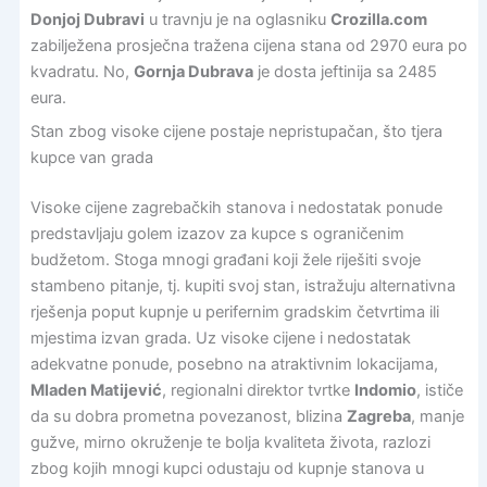
Donjoj Dubravi
u travnju je na oglasniku
Crozilla.com
zabilježena prosječna tražena cijena stana od 2970 eura po
kvadratu. No,
Gornja Dubrava
je dosta jeftinija sa 2485
eura.
Stan zbog visoke cijene postaje nepristupačan, što tjera
kupce van grada
Visoke cijene zagrebačkih stanova i nedostatak ponude
predstavljaju golem izazov za kupce s ograničenim
budžetom. Stoga mnogi građani koji žele riješiti svoje
stambeno pitanje, tj. kupiti svoj stan, istražuju alternativna
rješenja poput kupnje u perifernim gradskim četvrtima ili
mjestima izvan grada. Uz visoke cijene i nedostatak
adekvatne ponude, posebno na atraktivnim lokacijama,
Mladen Matijević
, regionalni direktor tvrtke
Indomio
, ističe
da su dobra prometna povezanost, blizina
Zagreba
, manje
gužve, mirno okruženje te bolja kvaliteta života, razlozi
zbog kojih mnogi kupci odustaju od kupnje stanova u