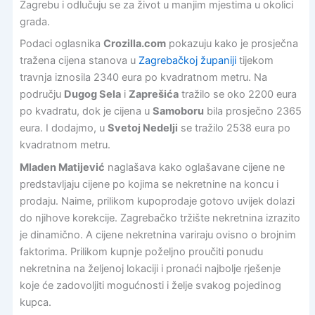
Zagrebu i odlučuju se za život u manjim mjestima u okolici
grada.
Podaci oglasnika
Crozilla.com
pokazuju kako je prosječna
tražena cijena stanova u
Zagrebačkoj županiji
tijekom
travnja iznosila 2340 eura po kvadratnom metru. Na
području
Dugog Sela
i
Zaprešića
tražilo se oko 2200 eura
po kvadratu, dok je cijena u
Samoboru
bila prosječno 2365
eura. I dodajmo, u
Svetoj Nedelji
se tražilo 2538 eura po
kvadratnom metru.
Mladen Matijević
naglašava kako oglašavane cijene ne
predstavljaju cijene po kojima se nekretnine na koncu i
prodaju. Naime, prilikom kupoprodaje gotovo uvijek dolazi
do njihove korekcije. Zagrebačko tržište nekretnina izrazito
je dinamično. A cijene nekretnina variraju ovisno o brojnim
faktorima. Prilikom kupnje poželjno proučiti ponudu
nekretnina na željenoj lokaciji i pronaći najbolje rješenje
koje će zadovoljiti mogućnosti i želje svakog pojedinog
kupca.