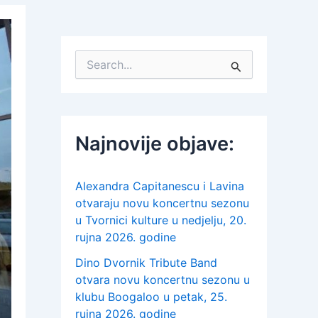
S
e
a
r
c
h
Najnovije objave:
f
o
r
:
Alexandra Capitanescu i Lavina
otvaraju novu koncertnu sezonu
u Tvornici kulture u nedjelju, 20.
rujna 2026. godine
Dino Dvornik Tribute Band
otvara novu koncertnu sezonu u
klubu Boogaloo u petak, 25.
rujna 2026. godine