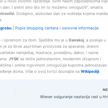
čili u novo životno razdoblje. Svim našim zaposlenicima čije
n dan. I sretni smo što im to možemo omogućiti”, smatra
etrovčić
. Dodajmo, slobodan dan za roditelje kojima mališa
a.
agrebu
| Popis shopping centara i osnovne informacije
m i opremom za dom. Sjedište mu je u
Danskoj
, a posluje u
ran je za širok asortiman proizvoda za spavanje, dnevni
alitetan namještaj, madrace, posteljinu, dekor, i razne
nama.
JYSK
se ističe jednostavnim, modernim dizajnom i
ektima i online trgovinom omogućuje kupcima jednostavan
eđenje doma. Više o ovoj tvrtci doznajte na
Wikipediji
.
NE