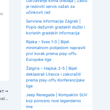
Održavanje klima uređaja | Zašto
je redoviti servis važan za
učinkovit rad
ni
Servisne informacije Zagreb |
Popis dežurnih gradskih službi i
korisnih gradskih informacija
Rijeka – Ilves 1-0 | Bijeli
minimalnom pobjedom napravili
prvi korak prema play-offu
Europske lige
Žalgiris – Hajduk 2-5 | Bijeli
deklasirali Litavce i zakoračili
prema play-offu Konferencijske
lige
XT
Jeep Renegade | Kompaktni SUV
Wiener osiguranje nastavlja rast u Hrvatskoj i u prvoj polovici 2019. godine
koji ponosno nosi legendarno
ime