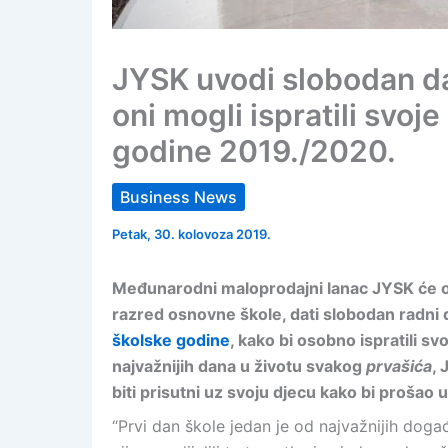
JYSK uvodi slobodan da
oni mogli ispratili svo
godine 2019./2020.
Business News
Petak, 30. kolovoza 2019.
Međunarodni maloprodajni lanac JYSK će ov
razred osnovne škole, dati slobodan radni d
školske godine
, kako bi osobno ispratili s
najvažnijih dana u životu svakog
prvašića
,
biti prisutni uz svoju djecu kako bi proša
“Prvi dan škole jedan je od najvažnijih doga