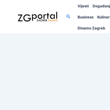
Skip
Vijesti
Događan
to
content
Search
Business
Kulina
Dinamo Zagreb