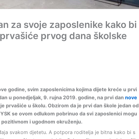
n za svoje zaposlenike kako bi
je prvašiće prvog dana školske
e godine, svim zaposlenicima kojima dijete kreće u prvi
an u ponedjeljak, 9. rujna 2019. godine, na prvi dan
nove
voje prvašiće u školu. Obzirom da je prvi dan škole jedan od
 JYSK se ovom odlukom pobrinuo da svi zaposlenici mogu
o u pozitivnom i ugodnom okruženju.
đaja svakom djetetu. A potpora roditelja je bitna kako bi s