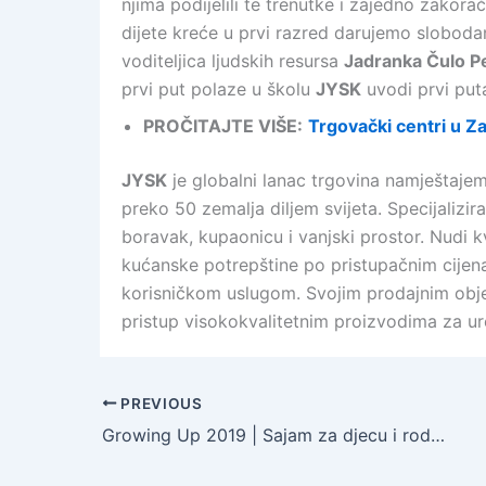
njima podijelili te trenutke i zajedno zakora
dijete kreće u prvi razred darujemo sloboda
voditeljica ljudskih resursa
Jadranka Čulo P
prvi put polaze u školu
JYSK
uvodi prvi put
PROČITAJTE VIŠE:
Trgovački centri u Z
JYSK
je globalni lanac trgovina namještaje
preko 50 zemalja diljem svijeta. Specijalizi
boravak, kupaonicu i vanjski prostor. Nudi kv
kućanske potrepštine po pristupačnim cije
korisničkom uslugom. Svojim prodajnim obj
pristup visokokvalitetnim proizvodima za ur
PREVIOUS
Growing Up 2019 | Sajam za djecu i roditelje održava se na Zagrebačkom velesajmu od petka do nedjelje, od 6. do 8. rujna