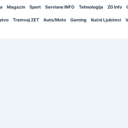
ja
Magazin
Sport
Servisne INFO
Tehnologija
ZG Info
rstvo
Tramvaj ZET
Auto/Moto
Gaming
Kućni Ljubimci
V