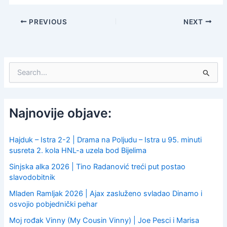
PREVIOUS
NEXT
S
e
a
r
c
Najnovije objave:
h
f
o
Hajduk – Istra 2-2 | Drama na Poljudu – Istra u 95. minuti
r
susreta 2. kola HNL-a uzela bod Bijelima
:
Sinjska alka 2026 | Tino Radanović treći put postao
slavodobitnik
Mladen Ramljak 2026 | Ajax zasluženo svladao Dinamo i
osvojio pobjednički pehar
Moj rođak Vinny (My Cousin Vinny) | Joe Pesci i Marisa