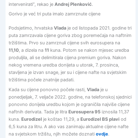
intervenirati”, rekao je
Andrej Plenković
.
Gorivo je već tri puta imalo zamrznute cijene
Podsjetimo, hrvatska
Vlada
je od listopada 2021. godine tri
puta zamrzavala cijene goriva zbog poremećaja na naftnim
tržištima. Prvo su zamrznuli cijene svih eurosupera na
11,10
, a dizela na
11
kuna. Potom se nakon mjesec uredba
produljila, ali se delimitirala cijena premium goriva. Nakon
nekog vremena uredba donijeta u utorak, 7. prosinca,
stavljena je izvan snage, jer su i cijene nafte na svjetskim
tržištima počele znatnije padati.
Kada su cijene ponovno počele rasti,
Vlada
je u
ponedjeljak, 7. veljače 2022. godine, na telefonskoj sjednici
ponovno donijela uredbu kojom je ograničila najviše cijene
naftnih derivata. Tada je litra
Eurosupera 95
iznosila 11,37
kuna.
Eurodizel
je koštao 11,29, a
Eurodizel BS plavi
od
6,5 kuna za litru. A ako vas zanimaju aktualne cijene nafte
na svjetskom tržištu, njih možete doznati
ovdje
.