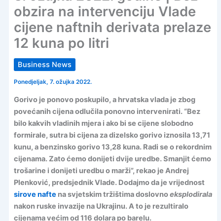
obzira na intervenciju Vlade
cijene naftnih derivata prelaze
12 kuna po litri
Business News
Ponedjeljak, 7. ožujka 2022.
Gorivo je ponovo poskupilo, a hrvatska vlada je zbog
povećanih cijena odlučila ponovno intervenirati. “Bez
bilo kakvih vladinih mjera i ako bi se cijene slobodno
formirale, sutra bi cijena za dizelsko gorivo iznosila 13,71
kunu, a benzinsko gorivo 13,28 kuna. Radi se o rekordnim
cijenama. Zato ćemo donijeti dvije uredbe. Smanjit ćemo
trošarine i donijeti uredbu o marži”, rekao je Andrej
Plenković, predsjednik Vlade. Dodajmo da je vrijednost
sirove nafte
na svjetskim tržištima doslovno
eksplodirala
nakon ruske invazije na Ukrajinu. A to je rezultiralo
cijenama većim od 116 dolara po barelu.