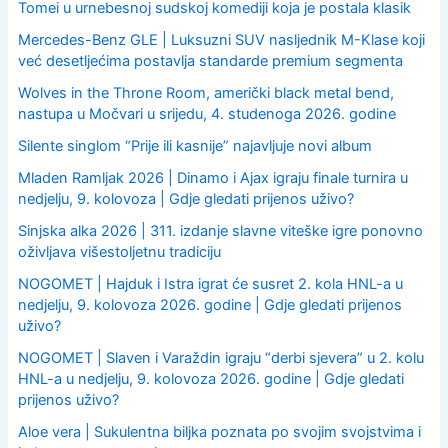
Tomei u urnebesnoj sudskoj komediji koja je postala klasik
Mercedes-Benz GLE | Luksuzni SUV nasljednik M-Klase koji
već desetljećima postavlja standarde premium segmenta
Wolves in the Throne Room, američki black metal bend,
nastupa u Močvari u srijedu, 4. studenoga 2026. godine
Silente singlom “Prije ili kasnije” najavljuje novi album
Mladen Ramljak 2026 | Dinamo i Ajax igraju finale turnira u
nedjelju, 9. kolovoza | Gdje gledati prijenos uživo?
Sinjska alka 2026 | 311. izdanje slavne viteške igre ponovno
oživljava višestoljetnu tradiciju
NOGOMET | Hajduk i Istra igrat će susret 2. kola HNL-a u
nedjelju, 9. kolovoza 2026. godine | Gdje gledati prijenos
uživo?
NOGOMET | Slaven i Varaždin igraju “derbi sjevera” u 2. kolu
HNL-a u nedjelju, 9. kolovoza 2026. godine | Gdje gledati
prijenos uživo?
Aloe vera | Sukulentna biljka poznata po svojim svojstvima i