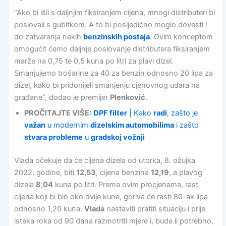
“Ako bi išli s daljnjim fiksiranjem cijena, mnogi distributeri bi
poslovali s gubitkom. A to bi posljedično moglo dovesti i
do zatvaranja nekih
benzinskih postaja
. Ovim konceptom
omogućit ćemo daljnje poslovanje distributera fiksiranjem
marže na 0,75 te 0,5 kuna po litri za plavi dizel.
Smanjujemo trošarine za 40 za benzin odnosno 20 lipa za
dizel, kako bi pridonijeli smanjenju cjenovnog udara na
građane”, dodao je premijer
Plenković
.
PROČITAJTE VIŠE:
DPF filter
| Kako
radi
, zašto je
važan
u modernim
dizelskim automobilima
i zašto
stvara probleme
u
gradskoj vožnji
Vlada očekuje da će cijena dizela od utorka, 8. ožujka
2022. godine, biti
12,53
, cijena benzina
12,19
, a plavog
dizela
8,04
kuna po litri. Prema ovim procjenama, rast
cijena koji bi bio oko dvije kune, goriva će rasti 80-ak lipa
odnosno 1,20 kuna.
Vlada
nastaviti pratiti situaciju i prije
isteka roka od 90 dana razmotriti mjere i, bude li potrebno,