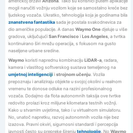
američkoj državi
Arizona
. Tako su korisnici putem aplikacije
mogli naručiti vožnju vozilom koje se samostalno kreće bez
ljudskog vozača. Ukratko, tehnologija koja je godinama bila
znanstvena fantastika
sada je postala svakodnevica za
dio američke populacije. A danas
Waymo One
djeluje u više
gradova, uključujući
San Francisco
i
Los Angeles
, a tvrtka
kontinuirano širi mrežu operacija, s fokusom na gusto
naseljene urbane sredine.
Waymo
koristi naprednu kombinaciju
LiDAR-a
, radara,
kamera i vlastitog softverskog sustava temeljenog na
umjetnoj inteligenciji
i
strojnom učenju
. Vozila
prepoznaju i analiziraju objekte u svojoj okolini u realnom
vremenu te donose odluke na razini profesionalnog
vozača. Dodajmo da flota autonomnih taksija ove tvrtke
redovito prolazi kroz milijune kilometara testnih vožnji.
Kako u stvarnim uvjetima, tako i u virtualnom simulatoru.
No, unatoč napretku, razvoj autonomnih vozila nije bez
izazova. Pravni okviri, sigurnosni standardi i percepcija
javnosti često su prepreke širenju
tehnologije
. No
Waymo