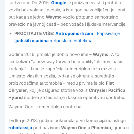
softverom. Do 2015.
Google
je proizveo vlastiti prototip
vozila bez volana i pedala, a iste godine zabilježen je i prvi
put kada se jedno
Waymo
vozilo potpuno samostalno
prevezlo na javnoj cesti – bez vozača i ljudske intervencije.
PROČITAJTE VIŠE:
Antropomorfizam
| Pripisivanje
ljudskih osobina
neljudskim entitetima
Godine 2016. projekt je dobio novo ime –
Waymo
. A to
simbolizira “a new way forward in mobility” ili “novi način
kretanja”. I time je započela komercijalna faza razvoja.
Umjesto vlastitih vozila, tvrtka se okrenula suradnji s
proizvođačima automobila – među prvima je bio
Fiat
Chrysler
, koji je osigurao stotine vozila
Chrysler Pacifica
Hybrid
modela za testiranje i kasnije operativnu upotrebu.
Waymo One i komercijalna upotreba
Tvrtka je 2018. godine pokrenula prvu komercijalnu uslugu
robotaksija
pod nazivom
Waymo One
u
Phoenixu
, gradu u