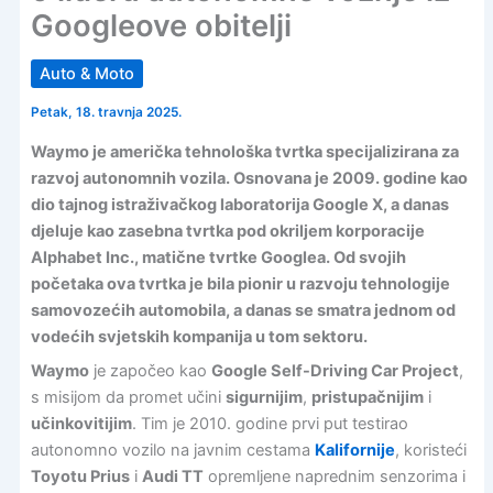
Googleove obitelji
Auto & Moto
Petak, 18. travnja 2025.
Waymo je američka tehnološka tvrtka specijalizirana za
razvoj autonomnih vozila. Osnovana je 2009. godine kao
dio tajnog istraživačkog laboratorija Google X, a danas
djeluje kao zasebna tvrtka pod okriljem korporacije
Alphabet Inc., matične tvrtke Googlea. Od svojih
početaka ova tvrtka je bila pionir u razvoju tehnologije
samovozećih automobila, a danas se smatra jednom od
vodećih svjetskih kompanija u tom sektoru.
Waymo
je započeo kao
Google Self-Driving Car Project
,
s misijom da promet učini
sigurnijim
,
pristupačnijim
i
učinkovitijim
. Tim je 2010. godine prvi put testirao
autonomno vozilo na javnim cestama
Kalifornije
, koristeći
Toyotu Prius
i
Audi TT
opremljene naprednim senzorima i