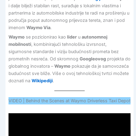
i dalje bilježi stabilan rast, surađuje s lokalnim vlastima i
partnerima iz automobilske industrije te radi na proširenju u
područja poput autonomnog prijevoza tereta, znan i pod
imenom
Waymo Via
.
Waymo
se pozicionirao kao
lider
u
autonomnoj
mobilnosti
, kombinirajući tehnološku izvrsnost,
sigurnosne standarde i viziju budućnosti prometa bez
prometnih nesreća. Od skromnog
Googleovog
projekta do
globalnog inovatora –
Waymo
pokazuje da je samovozeća
budućnost sve bliže. Više o ovoj tehnološkoj tvrtci možete
doznati na
Wikipediji
.
VIDEO | Behind the Scenes at Waymo Driverless Taxi Depot