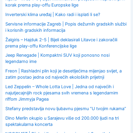
r
korak prema play-offu Europske lige
:
Inverterski klima uređaj | Kako radi i isplati li se?
Servisne informacije Zagreb | Popis dežurnih gradskih službi
i korisnih gradskih informacija
Žalgiris – Hajduk 2-5 | Bijeli deklasirali Litavce i zakoračili
prema play-offu Konferencijske lige
Jeep Renegade | Kompaktni SUV koji ponosno nosi
legendarno ime
Freon | Rashladni plin koji je desetljećima mijenjao svijet, a
zatim postao jedna od najvećih ekoloških prijetnji
Led Zeppelin – Whole Lotta Love | Jedna od najvećih i
najutjecajnijih rock pjesama svih vremena s legendarnim
riffom Jimmyja Pagea
Stefany predstavlja novu ljubavnu pjesmu “U tvojim rukama”
Dino Merlin okupio u Sarajevu više od 200.000 ljudi na tri
spektakularna koncerta