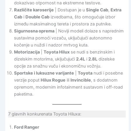
dokazivao otpornost na ekstremne testove.
Različite karoserije
| Dostupan je u
Single Cab
,
Extra
Cab
i
Double Cab
izvedbama, što omogućuje izbor
između maksimalnog tereta i prostora za putnike.
Sigurnosna oprema
| Noviji modeli dolaze s naprednim
sustavima pomoći vozaču, uključujući autonomno
kočenje u nuždi i nadzor mrtvog kuta.
Motorizacija
|
Toyota Hilux
se nudi s benzinskim i
dizelskim motorima, uključujući
2.4L
i
2.8L
dizelske
opcije za snažnu vuču i ekonomičnu vožnju.
Sportske i luksuzne varijante
|
Toyota
nudi i posebne
verzije poput
Hilux Rogue
ili
Invincible
, s dodatnom
opremom, modernim infotainment sustavom i off-road
paketima.
7 glavnih konkurenata Toyota Hiluxa:
Ford Ranger