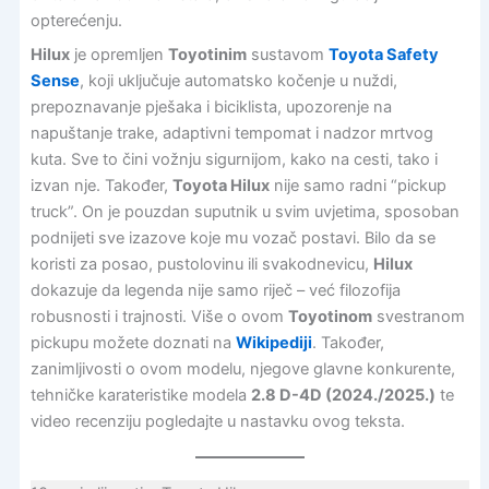
opterećenju.
Hilux
je opremljen
Toyotinim
sustavom
Toyota Safety
Sense
, koji uključuje automatsko kočenje u nuždi,
prepoznavanje pješaka i biciklista, upozorenje na
napuštanje trake, adaptivni tempomat i nadzor mrtvog
kuta. Sve to čini vožnju sigurnijom, kako na cesti, tako i
izvan nje. Također,
Toyota Hilux
nije samo radni “pickup
truck”. On je pouzdan suputnik u svim uvjetima, sposoban
podnijeti sve izazove koje mu vozač postavi. Bilo da se
koristi za posao, pustolovinu ili svakodnevicu,
Hilux
dokazuje da legenda nije samo riječ – već filozofija
robusnosti i trajnosti. Više o ovom
Toyotinom
svestranom
pickupu možete doznati na
Wikipediji
. Također,
zanimljivosti o ovom modelu, njegove glavne konkurente,
tehničke karateristike modela
2.8 D-4D (2024./2025.)
te
video recenziju pogledajte u nastavku ovog teksta.