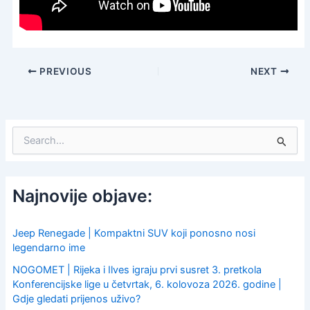
PREVIOUS
NEXT
S
e
a
r
c
Najnovije objave:
h
f
o
Jeep Renegade | Kompaktni SUV koji ponosno nosi
r
legendarno ime
:
NOGOMET | Rijeka i Ilves igraju prvi susret 3. pretkola
Konferencijske lige u četvrtak, 6. kolovoza 2026. godine |
Gdje gledati prijenos uživo?