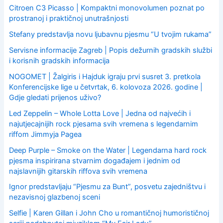
Citroen C3 Picasso | Kompaktni monovolumen poznat po
prostranoj i praktičnoj unutrašnjosti
Stefany predstavlja novu ljubavnu pjesmu “U tvojim rukama”
Servisne informacije Zagreb | Popis dežurnih gradskih službi
i korisnih gradskih informacija
NOGOMET | Žalgiris i Hajduk igraju prvi susret 3. pretkola
Konferencijske lige u četvrtak, 6. kolovoza 2026. godine |
Gdje gledati prijenos uživo?
Led Zeppelin – Whole Lotta Love | Jedna od najvećih i
najutjecajnijih rock pjesama svih vremena s legendarnim
riffom Jimmyja Pagea
Deep Purple – Smoke on the Water | Legendarna hard rock
pjesma inspirirana stvarnim događajem i jednim od
najslavnijih gitarskih riffova svih vremena
Ignor predstavljaju “Pjesmu za Bunt”, posvetu zajedništvu i
nezavisnoj glazbenoj sceni
Selfie | Karen Gillan i John Cho u romantičnoj humorističnoj