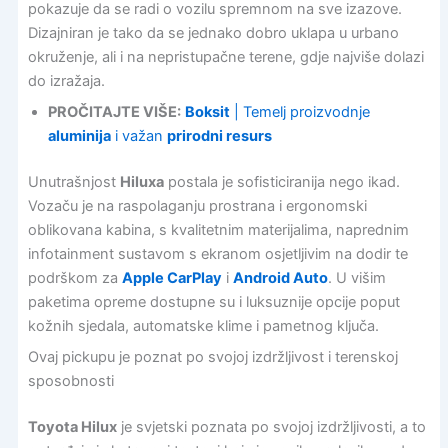
pokazuje da se radi o vozilu spremnom na sve izazove.
Dizajniran je tako da se jednako dobro uklapa u urbano
okruženje, ali i na nepristupačne terene, gdje najviše dolazi
do izražaja.
PROČITAJTE VIŠE:
Boksit
| Temelj proizvodnje
aluminija
i važan
prirodni resurs
Unutrašnjost
Hiluxa
postala je sofisticiranija nego ikad.
Vozaču je na raspolaganju prostrana i ergonomski
oblikovana kabina, s kvalitetnim materijalima, naprednim
infotainment sustavom s ekranom osjetljivim na dodir te
podrškom za
Apple CarPlay
i
Android Auto
. U višim
paketima opreme dostupne su i luksuznije opcije poput
kožnih sjedala, automatske klime i pametnog ključa.
Ovaj pickupu je poznat po svojoj izdržljivost i terenskoj
sposobnosti
Toyota Hilux
je svjetski poznata po svojoj izdržljivosti, a to