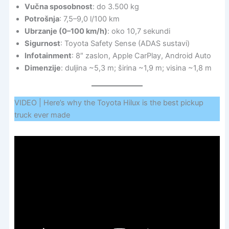
Vučna sposobnost
: do 3.500 kg
Potrošnja
: 7,5–9,0 l/100 km
Ubrzanje (0–100 km/h)
: oko 10,7 sekundi
Sigurnost
: Toyota Safety Sense (ADAS sustavi)
Infotainment
: 8″ zaslon, Apple CarPlay, Android Auto
Dimenzije
: duljina ~5,3 m; širina ~1,9 m; visina ~1,8 m
VIDEO | Here’s why the Toyota Hilux is the best pickup
truck ever made