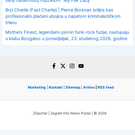
seriji nadahnutoj mjuziklom “My Fair Lady”
Brzi Charlie (Fast Charlie) | Pierce Brosnan briljira kao
profesionalni plaćeni ubojica u napetom kriminalističkom
trileru
Mothers Finest, legendarni pioniri funk-rock fuzije, nastupaju
u klubu Boogaloo u ponedjeljak, 23. studenog 2026. godine
Marketing
|
Kontakt
|
Sitemap
|
Arhiva
|
RSS feed
ZGportal | Zagreb Info News Portal | © 2026