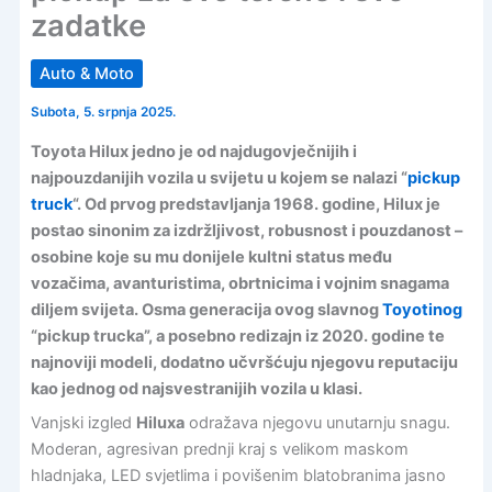
zadatke
Auto & Moto
Subota, 5. srpnja 2025.
Toyota Hilux jedno je od najdugovječnijih i
najpouzdanijih vozila u svijetu u kojem se nalazi “
pickup
truck
“. Od prvog predstavljanja 1968. godine, Hilux je
postao sinonim za izdržljivost, robusnost i pouzdanost –
osobine koje su mu donijele kultni status među
vozačima, avanturistima, obrtnicima i vojnim snagama
diljem svijeta. Osma generacija ovog slavnog
Toyotinog
“pickup trucka”, a posebno redizajn iz 2020. godine te
najnoviji modeli, dodatno učvršćuju njegovu reputaciju
kao jednog od najsvestranijih vozila u klasi.
Vanjski izgled
Hiluxa
odražava njegovu unutarnju snagu.
Moderan, agresivan prednji kraj s velikom maskom
hladnjaka, LED svjetlima i povišenim blatobranima jasno