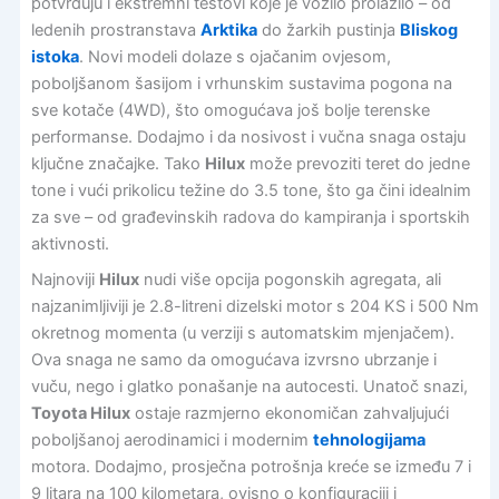
potvrđuju i ekstremni testovi koje je vozilo prolazilo – od
ledenih prostranstava
Arktika
do žarkih pustinja
Bliskog
istoka
. Novi modeli dolaze s ojačanim ovjesom,
poboljšanom šasijom i vrhunskim sustavima pogona na
sve kotače (4WD), što omogućava još bolje terenske
performanse. Dodajmo i da nosivost i vučna snaga ostaju
ključne značajke. Tako
Hilux
može prevoziti teret do jedne
tone i vući prikolicu težine do 3.5 tone, što ga čini idealnim
za sve – od građevinskih radova do kampiranja i sportskih
aktivnosti.
Najnoviji
Hilux
nudi više opcija pogonskih agregata, ali
najzanimljiviji je 2.8-litreni dizelski motor s 204 KS i 500 Nm
okretnog momenta (u verziji s automatskim mjenjačem).
Ova snaga ne samo da omogućava izvrsno ubrzanje i
vuču, nego i glatko ponašanje na autocesti. Unatoč snazi,
Toyota Hilux
ostaje razmjerno ekonomičan zahvaljujući
poboljšanoj aerodinamici i modernim
tehnologijama
motora. Dodajmo, prosječna potrošnja kreće se između 7 i
9 litara na 100 kilometara, ovisno o konfiguraciji i