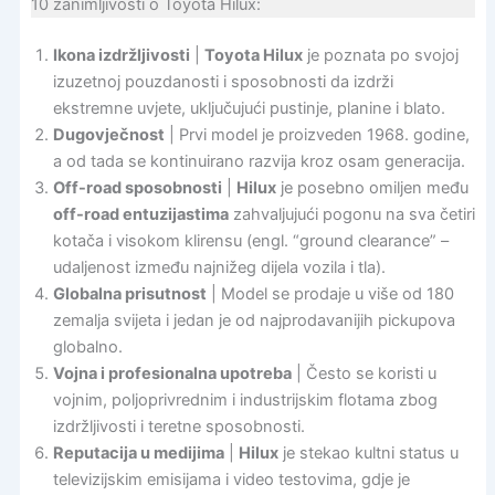
10 zanimljivosti o Toyota Hilux:
Ikona izdržljivosti
|
Toyota Hilux
je poznata po svojoj
izuzetnoj pouzdanosti i sposobnosti da izdrži
ekstremne uvjete, uključujući pustinje, planine i blato.
Dugovječnost
| Prvi model je proizveden 1968. godine,
a od tada se kontinuirano razvija kroz osam generacija.
Off-road sposobnosti
|
Hilux
je posebno omiljen među
off-road entuzijastima
zahvaljujući pogonu na sva četiri
kotača i visokom klirensu (engl. “ground clearance” –
udaljenost između najnižeg dijela vozila i tla).
Globalna prisutnost
| Model se prodaje u više od 180
zemalja svijeta i jedan je od najprodavanijih pickupova
globalno.
Vojna i profesionalna upotreba
| Često se koristi u
vojnim, poljoprivrednim i industrijskim flotama zbog
izdržljivosti i teretne sposobnosti.
Reputacija u medijima
|
Hilux
je stekao kultni status u
televizijskim emisijama i video testovima, gdje je