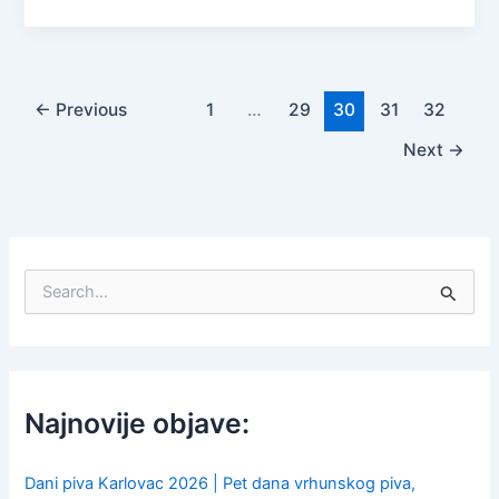
←
Previous
1
…
29
30
31
32
Next
→
S
e
a
r
c
h
f
Najnovije objave:
o
r
:
Dani piva Karlovac 2026 | Pet dana vrhunskog piva,