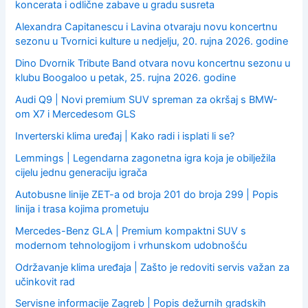
koncerata i odlične zabave u gradu susreta
Alexandra Capitanescu i Lavina otvaraju novu koncertnu
sezonu u Tvornici kulture u nedjelju, 20. rujna 2026. godine
Dino Dvornik Tribute Band otvara novu koncertnu sezonu u
klubu Boogaloo u petak, 25. rujna 2026. godine
Audi Q9 | Novi premium SUV spreman za okršaj s BMW-
om X7 i Mercedesom GLS
Inverterski klima uređaj | Kako radi i isplati li se?
Lemmings | Legendarna zagonetna igra koja je obilježila
cijelu jednu generaciju igrača
Autobusne linije ZET-a od broja 201 do broja 299 | Popis
linija i trasa kojima prometuju
Mercedes-Benz GLA | Premium kompaktni SUV s
modernom tehnologijom i vrhunskom udobnošću
Održavanje klima uređaja | Zašto je redoviti servis važan za
učinkovit rad
Servisne informacije Zagreb | Popis dežurnih gradskih