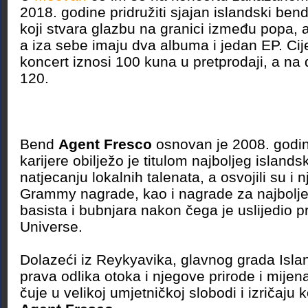
2018. godine pridružiti sjajan islandski ben
koji stvara glazbu na granici između popa, a
a iza sebe imaju dva albuma i jedan EP. Cij
koncert iznosi 100 kuna u pretprodaji, a na
120.
Bend
Agent Fresco
osnovan je 2008. godi
karijere obilježo je titulom najboljeg island
natjecanju lokalnih talenata, a osvojili su i 
Grammy nagrade, kao i nagrade za najbolj
basista i bubnjara nakon čega je uslijedio p
Universe.
Dolazeći iz Reykyavika, glavnog grada Isla
prava odlika otoka i njegove prirode i mijena
čuje u velikoj umjetničkoj slobodi i izričaju k