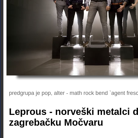
predgrupa je pop, alter - math rock bend `agent fres
Leprous - norveški metalci 
zagrebačku Močvaru