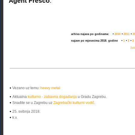
Agent Fresco
.
arhiva najava po godinama:
•
2010
•
2011
•
2
najave po mjesecima 2018. godine
•
1
•
2
•
3
žel
•
Vezano uz temu:
heavy metal
•
Aktualna
kulturno - zabavna događanja
u Gradu Zagrebu.
•
Snađite se u Zagrebu uz
Zagrebački kulturni vodič
.
•
25. svibnja 2018.
•
k.v.