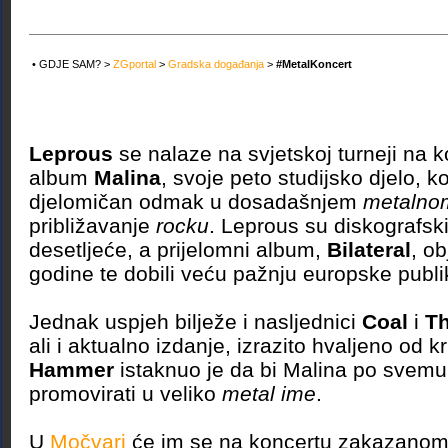
• GDJE SAM? >
ZGportal
>
Gradska događanja
>
#MetalKoncert
Leprous
se nalaze na svjetskoj turneji na k
album
Malina
, svoje peto studijsko djelo, k
djelomičan odmak u dosadašnjem
metalno
približavanje
rocku
. Leprous su diskografski 
desetljeće, a prijelomni album,
Bilateral
, ob
godine te dobili veću pažnju europske publi
Jednak uspjeh bilježe i nasljednici
Coal
i
Th
ali i aktualno izdanje, izrazito hvaljeno od kr
Hammer
istaknuo je da bi Malina po svemu
promovirati u veliko
metal ime
.
U
Močvari
će im se na koncertu zakazanom 