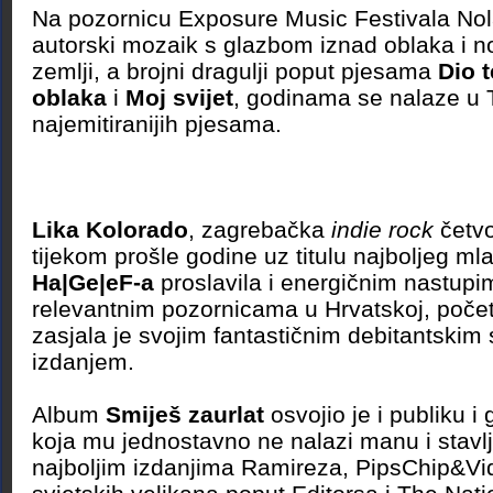
Na pozornicu Exposure Music Festivala No
autorski mozaik s glazbom iznad oblaka i 
zemlji, a brojni dragulji poput pjesama
Dio 
oblaka
i
Moj svijet
, godinama se nalaze u 
najemitiranijih pjesama.
Lika Kolorado
, zagrebačka
indie rock
četvo
tijekom prošle godine uz titulu najboljeg m
Ha|Ge|eF-a
proslavila i energičnim nastup
relevantnim pozornicama u Hrvatskoj, poč
zasjala je svojim fantastičnim debitantskim 
izdanjem.
Album
Smiješ zaurlat
osvojio je i publiku i 
koja mu jednostavno ne nalazi manu i stavl
najboljim izdanjima Ramireza, PipsChip&Vid