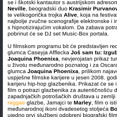
se i škotski kantautor s austrijskom adreso
Neville
, beogradski duo
Krasimir Purvano
te velikogorička trojka
Alive
, koja na festiva
najbolje zvučne scenografije elektronske i i
s hipnotizirajućim vokalom. Da zabava potr
pobrinut će se DJ set Music-Box portala.
U filmskom programu bit će predstavljen red
glumca Caseyja Afflecka
Još sam tu: Izgu
Joaquina Phoenixa
, nevjerojatan prikaz t
u životu međunarodno poznatog i za Oscar
glumca
Joaquina Phoenixa
, prilikom najav
uspješne filmske karijere u jesen 2008. god
karijeru hip-hop glazbenika. Prikazat će se 
film o potrazi glazbenika za autentičnošću 
zapadnjačkih potrošačkih društava u zemlji r
reggae
glazbe, Jamajci te
Marley
, film o is
međunarodnoj ikoni dvadesetog stoljeća
Bo
ujedno prvi službeni odobreni biografski film