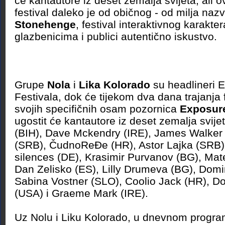
će kantautore iz deset zemalja svijeta, ali
festival daleko je od običnog - od milja na
Stonehenge
, festival interaktivnog karakter
glazbenicima i publici autentično iskustvo.
Grupe
Nola
i
Lika Kolorado
su headlineri 
Festivala, dok će tijekom dva dana trajanja 
svojih specifičnih osam pozornica
Exposure
ugostit će kantautore iz deset zemalja svijet
(BIH), Dave Mckendry (IRE), James Walker
(SRB), ČudnoReĐe (HR), Astor Lajka (SRB)
silences (DE), Krasimir Purvanov (BG), Mate
Dan Zelisko (ES), Lilly Drumeva (BG), Domi
Sabina Vostner (SLO), Coolio Jack (HR), 
(USA) i Graeme Mark (IRE).
Uz Nolu i Liku Kolorado, u dnevnom progra