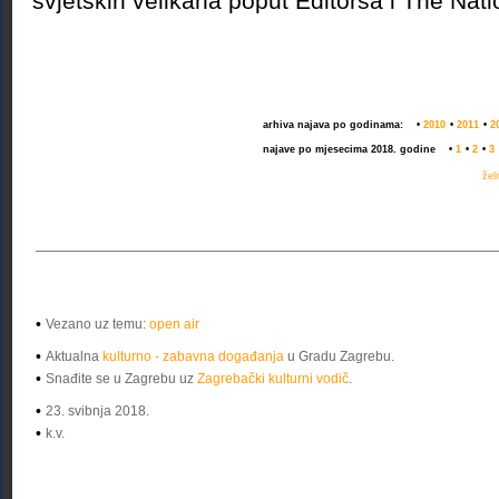
svjetskih velikana poput Editorsa i The Nati
arhiva najava po godinama:
•
2010
•
2011
•
2
najave po mjesecima 2018. godine
•
1
•
2
•
3
žel
•
Vezano uz temu:
open air
•
Aktualna
kulturno - zabavna događanja
u Gradu Zagrebu.
•
Snađite se u Zagrebu uz
Zagrebački kulturni vodič
.
•
23. svibnja 2018.
•
k.v.