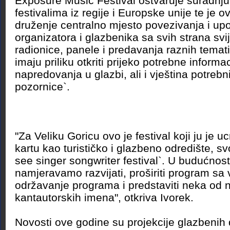
Exposure Music Festival ostvaruje suradnju
festivalima iz regije i Europske unije te je
druženje centralno mjesto povezivanja i up
organizatora i glazbenika sa svih strana sv
radionice, panele i predavanja raznih temati
imaju priliku otkriti prijeko potrebne informa
napredovanja u glazbi, ali i vještina potrebni
pozornice`.
"Za Veliku Goricu ovo je festival koji ju je u
kartu kao turističko i glazbeno odredište, s
see singer songwriter festival`. U budućnosti
namjeravamo razvijati, proširiti program sa
održavanje programa i predstaviti neka od n
kantautorskih imena", otkriva Ivorek.
Novosti ove godine su projekcije glazbeni