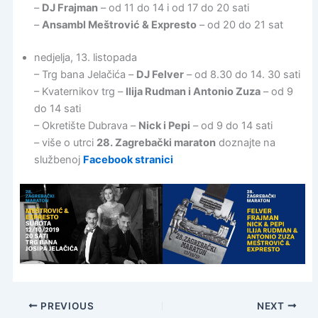
–
DJ Frajman
– od 11 do 14 i od 17 do 20 sati
–
Ansambl Meštrović & Expresto
– od 20 do 21 sat
nedjelja, 13. listopada
– Trg bana Jelačića –
DJ Felver
– od 8.30 do 14. 30 sati
– Kvaternikov trg –
Ilija Rudman i Antonio Zuza
– od 9
do 14 sati
– Okretište Dubrava –
Nick i Pepi
– od 9 do 14 sati
– više o utrci
28. Zagrebački maraton
doznajte na
službenoj
Facebook stranici
PREVIOUS
NEXT