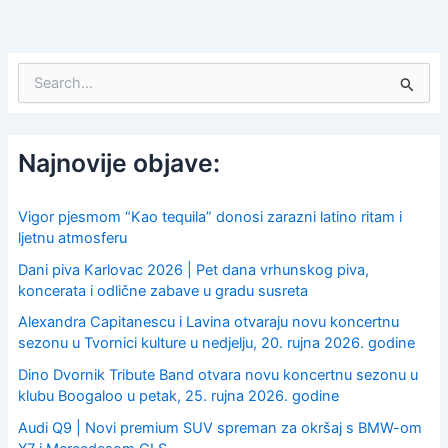
S
e
a
r
c
Najnovije objave:
h
f
o
Vigor pjesmom “Kao tequila” donosi zarazni latino ritam i
r
ljetnu atmosferu
:
Dani piva Karlovac 2026 | Pet dana vrhunskog piva,
koncerata i odlične zabave u gradu susreta
Alexandra Capitanescu i Lavina otvaraju novu koncertnu
sezonu u Tvornici kulture u nedjelju, 20. rujna 2026. godine
Dino Dvornik Tribute Band otvara novu koncertnu sezonu u
klubu Boogaloo u petak, 25. rujna 2026. godine
Audi Q9 | Novi premium SUV spreman za okršaj s BMW-om