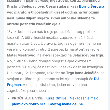
skladatelj i pijanist Matej Meštrović, koji uz pijanisticu
Kristinu Bjelopavlović Cesar i udaraljkaša
Bornu Šercara
već
maratonski
posljednjih deset godina na furioznim
nastupima diljem svijeta izvodi autorske skladbe te
obrade poznatih klasičnih djela.
“Svaki koncert za naš trio je poput još jednog prolaska
kroz cilj. A biti vrhunski muzičar zapravo znači trčati
maraton čitav život. Upravo iz tog razloga neizmjerno se
veselimo koncertu i utrci
Zagrebački maraton
“, rekao je
Matej Meštrović
, najavivši spektakl na
Jelačićevom trgu
.
No, cijeli će vikend donijeti pregršt sjajne glazbe uz
poznate DJ-e koji će nastupiti u nesvakidašnjim izdanjima.
U subotu, 12. listopada, također na
Trgu bana Jelačića
, sa
svojom odličnom glazbenom selekcijom nastupit će
DJ
Frajman
. A on je, podsjetimo, jedan od veterana
zagrebačke plesne scene.
PROČITAJTE VIŠE:
Kurija
Omilje
| Nekadašnje malo
plemićko dobro
blizu
Svetog Ivana Zeline