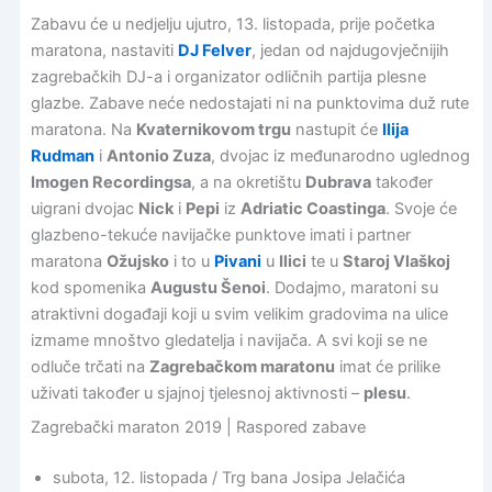
Zabavu će u nedjelju ujutro, 13. listopada, prije početka
maratona, nastaviti
DJ Felver
, jedan od najdugovječnijih
zagrebačkih DJ-a i organizator odličnih partija plesne
glazbe. Zabave neće nedostajati ni na punktovima duž rute
maratona. Na
Kvaternikovom trgu
nastupit će
Ilija
Rudman
i
Antonio Zuza
, dvojac iz međunarodno uglednog
Imogen Recordingsa
, a na okretištu
Dubrava
također
uigrani dvojac
Nick
i
Pepi
iz
Adriatic Coastinga
. Svoje će
glazbeno-tekuće navijačke punktove imati i partner
maratona
Ožujsko
i to u
Pivani
u
Ilici
te u
Staroj Vlaškoj
kod spomenika
Augustu Šenoi
. Dodajmo, maratoni su
atraktivni događaji koji u svim velikim gradovima na ulice
izmame mnoštvo gledatelja i navijača. A svi koji se ne
odluče trčati na
Zagrebačkom maratonu
imat će prilike
uživati također u sjajnoj tjelesnoj aktivnosti –
plesu
.
Zagrebački maraton 2019 | Raspored zabave
subota, 12. listopada / Trg bana Josipa Jelačića