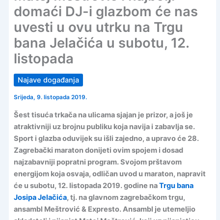
domaći DJ-i glazbom će nas
uvesti u ovu utrku na Trgu
bana Jelačića u subotu, 12.
listopada
Najave događanja
Srijeda, 9. listopada 2019.
Šest tisuća trkača na ulicama sjajan je prizor, a još je
atraktivniji uz brojnu publiku koja navija i zabavlja se.
Sport i glazba oduvijek su išli zajedno, a upravo će 28.
Zagrebački maraton donijeti ovim spojem i dosad
najzabavniji popratni program. Svojom prštavom
energijom koja osvaja, odličan uvod u maraton, napravit
će u subotu, 12. listopada 2019. godine na
Trgu bana
Josipa Jelačića
, tj. na glavnom zagrebačkom trgu,
ansambl Meštrović & Expresto. Ansambl je utemeljio