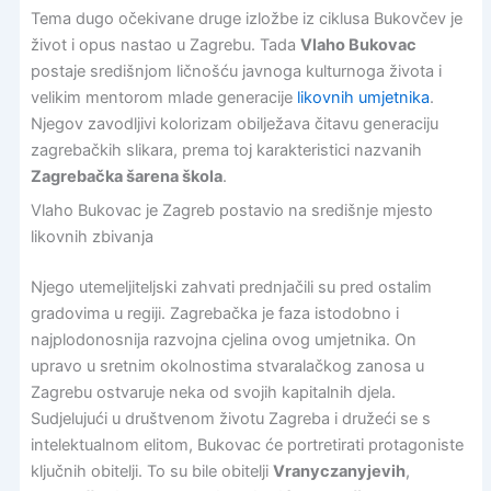
Tema dugo očekivane druge izložbe iz ciklusa Bukovčev je
život i opus nastao u Zagrebu. Tada
Vlaho Bukovac
postaje središnjom ličnošću javnoga kulturnoga života i
velikim mentorom mlade generacije
likovnih umjetnika
.
Njegov zavodljivi kolorizam obilježava čitavu generaciju
zagrebačkih slikara, prema toj karakteristici nazvanih
Zagrebačka šarena škola
.
Vlaho Bukovac je Zagreb postavio na središnje mjesto
likovnih zbivanja
Njego utemeljiteljski zahvati prednjačili su pred ostalim
gradovima u regiji. Zagrebačka je faza istodobno i
najplodonosnija razvojna cjelina ovog umjetnika. On
upravo u sretnim okolnostima stvaralačkog zanosa u
Zagrebu ostvaruje neka od svojih kapitalnih djela.
Sudjelujući u društvenom životu Zagreba i družeći se s
intelektualnom elitom, Bukovac će portretirati protagoniste
ključnih obitelji. To su bile obitelji
Vranyczanyjevih
,