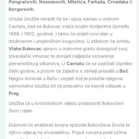
Pongračevih
,
Nossanovih
,
Miletića
,
Farkaša
,
Crnadaka
ili
Bergerovih
.
Unutar izložbe obradit će se i opus nastao u rodnom
Cavtatu, kad se Bukovac vraća svojim korijenima (između
1898. i 1902. godine). I tamo će unijeti novi elan u
društvenim i umjetničkim krugovima. U stilskom će smislu
Vlaho Bukovac
upravo u rodnome gradu dosegnuti svoj
stvaralački vrhunac te donijeti najljepša ostvarenja
plenerističkog slikarstva. U
Cavtatu
će se zadržati otprilike
četiri godine, a potom će zajedno s obitelji preseliti u
Beč
.
Njegov boravak u Beču i uspjeh koji je polučila njegova
samostalna izložba bit će presudno za kasniji odlazak u
Prag
.
Izložba će u kronološkom slijedu predstaviti Bukovčevi
život i djelo
Dubinski će analizirati brojne epizode Bukovčeva života te
njihov utjecaj na stvaralaštvo. Poput romana pred očima