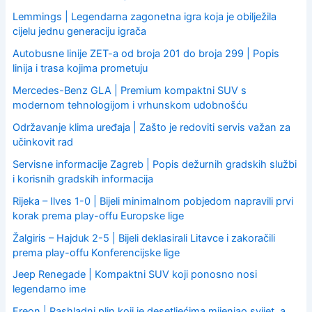
Lemmings | Legendarna zagonetna igra koja je obilježila
cijelu jednu generaciju igrača
Autobusne linije ZET-a od broja 201 do broja 299 | Popis
linija i trasa kojima prometuju
Mercedes-Benz GLA | Premium kompaktni SUV s
modernom tehnologijom i vrhunskom udobnošću
Održavanje klima uređaja | Zašto je redoviti servis važan za
učinkovit rad
Servisne informacije Zagreb | Popis dežurnih gradskih službi
i korisnih gradskih informacija
Rijeka – Ilves 1-0 | Bijeli minimalnom pobjedom napravili prvi
korak prema play-offu Europske lige
Žalgiris – Hajduk 2-5 | Bijeli deklasirali Litavce i zakoračili
prema play-offu Konferencijske lige
Jeep Renegade | Kompaktni SUV koji ponosno nosi
legendarno ime
Freon | Rashladni plin koji je desetljećima mijenjao svijet, a