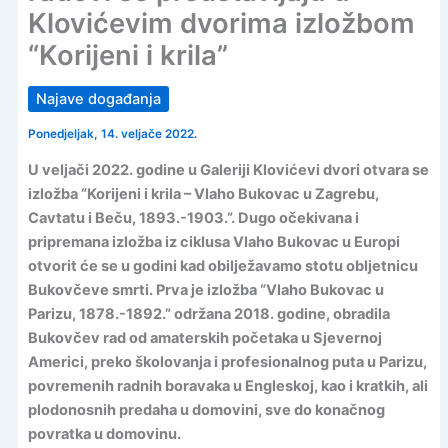
Klovićevim dvorima izložbom
“Korijeni i krila”
Najave događanja
Ponedjeljak, 14. veljače 2022.
U veljači 2022. godine u Galeriji Klovićevi dvori otvara se
izložba “Korijeni i krila – Vlaho Bukovac u Zagrebu,
Cavtatu i Beču, 1893.-1903.”. Dugo očekivana i
pripremana izložba iz ciklusa Vlaho Bukovac u Europi
otvorit će se u godini kad obilježavamo stotu obljetnicu
Bukovčeve smrti. Prva je izložba “Vlaho Bukovac u
Parizu, 1878.-1892.” održana 2018. godine, obradila
Bukovčev rad od amaterskih početaka u Sjevernoj
Americi, preko školovanja i profesionalnog puta u Parizu,
povremenih radnih boravaka u Engleskoj, kao i kratkih, ali
plodonosnih predaha u domovini, sve do konačnog
povratka u domovinu.