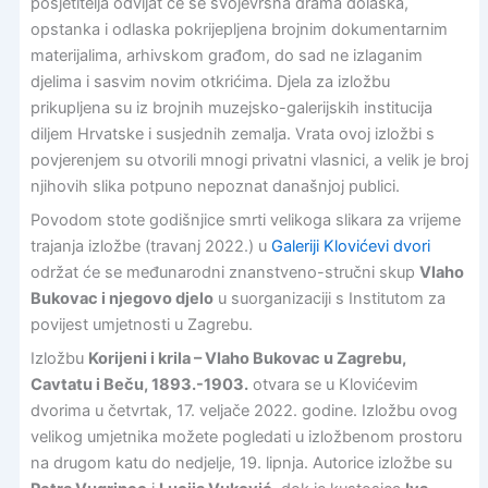
posjetitelja odvijat će se svojevrsna drama dolaska,
opstanka i odlaska pokrijepljena brojnim dokumentarnim
materijalima, arhivskom građom, do sad ne izlaganim
djelima i sasvim novim otkrićima. Djela za izložbu
prikupljena su iz brojnih muzejsko-galerijskih institucija
diljem Hrvatske i susjednih zemalja. Vrata ovoj izložbi s
povjerenjem su otvorili mnogi privatni vlasnici, a velik je broj
njihovih slika potpuno nepoznat današnjoj publici.
Povodom stote godišnjice smrti velikoga slikara za vrijeme
trajanja izložbe (travanj 2022.) u
Galeriji Klovićevi dvori
održat će se međunarodni znanstveno-stručni skup
Vlaho
Bukovac i njegovo djelo
u suorganizaciji s Institutom za
povijest umjetnosti u Zagrebu.
Izložbu
Korijeni i krila – Vlaho Bukovac u Zagrebu,
Cavtatu i Beču, 1893.-1903.
otvara se u Klovićevim
dvorima u četvrtak, 17. veljače 2022. godine. Izložbu ovog
velikog umjetnika možete pogledati u izložbenom prostoru
na drugom katu do nedjelje, 19. lipnja. Autorice izložbe su