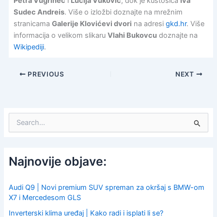
Petra Vugrinec
i
Lucija Vuković
, dok je kustosica
Iva
Sudec Andreis
. Više o izložbi doznajte na mrežnim
stranicama
Galerije Klovićevi dvori
na adresi
gkd.hr
. Više
informacija o velikom slikaru
Vlahi Bukovcu
doznajte na
Wikipediji
.
PREVIOUS
NEXT
S
e
a
r
c
Najnovije objave:
h
f
o
Audi Q9 | Novi premium SUV spreman za okršaj s BMW-om
r
X7 i Mercedesom GLS
:
Inverterski klima uređaj | Kako radi i isplati li se?