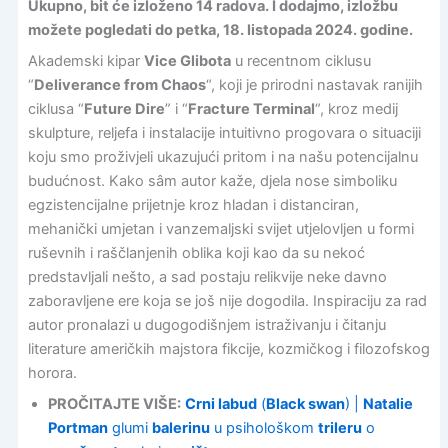
Ukupno, bit će izloženo 14 radova. I dodajmo, izložbu
možete pogledati do petka, 18. listopada 2024. godine.
Akademski kipar
Vice Glibota
u recentnom ciklusu
“
Deliverance from Chaos
“, koji je prirodni nastavak ranijih
ciklusa “
Future Dire
” i “
Fracture Terminal
“, kroz medij
skulpture, reljefa i instalacije intuitivno progovara o situaciji
koju smo proživjeli ukazujući pritom i na našu potencijalnu
budućnost. Kako sâm autor kaže, djela nose simboliku
egzistencijalne prijetnje kroz hladan i distanciran,
mehanički umjetan i vanzemaljski svijet utjelovljen u formi
ruševnih i raščlanjenih oblika koji kao da su nekoć
predstavljali nešto, a sad postaju relikvije neke davno
zaboravljene ere koja se još nije dogodila. Inspiraciju za rad
autor pronalazi u dugogodišnjem istraživanju i čitanju
literature američkih majstora fikcije, kozmičkog i filozofskog
horora.
PROČITAJTE VIŠE:
Crni labud
(
Black swan
) |
Natalie
Portman
glumi
balerinu
u psihološkom
trileru
o