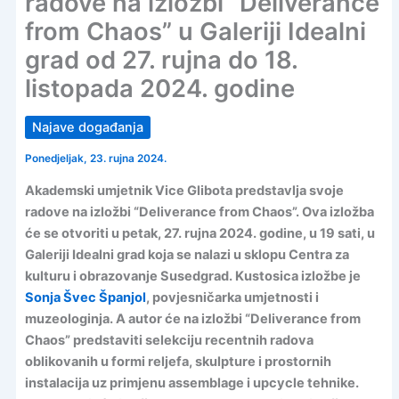
radove na izložbi “Deliverance
from Chaos” u Galeriji Idealni
grad od 27. rujna do 18.
listopada 2024. godine
Najave događanja
Ponedjeljak, 23. rujna 2024.
Akademski umjetnik Vice Glibota predstavlja svoje
radove na izložbi “Deliverance from Chaos”. Ova izložba
će se otvoriti u petak, 27. rujna 2024. godine, u 19 sati, u
Galeriji Idealni grad koja se nalazi u sklopu Centra za
kulturu i obrazovanje Susedgrad. Kustosica izložbe je
Sonja Švec Španjol
, povjesničarka umjetnosti i
muzeologinja. A autor će na izložbi “Deliverance from
Chaos” predstaviti selekciju recentnih radova
oblikovanih u formi reljefa, skulpture i prostornih
instalacija uz primjenu assemblage i upcycle tehnike.