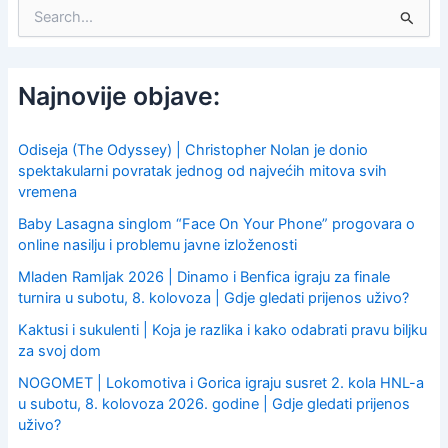
S
e
a
r
c
Najnovije objave:
h
f
o
Odiseja (The Odyssey) | Christopher Nolan je donio
r
spektakularni povratak jednog od najvećih mitova svih
:
vremena
Baby Lasagna singlom “Face On Your Phone” progovara o
online nasilju i problemu javne izloženosti
Mladen Ramljak 2026 | Dinamo i Benfica igraju za finale
turnira u subotu, 8. kolovoza | Gdje gledati prijenos uživo?
Kaktusi i sukulenti | Koja je razlika i kako odabrati pravu biljku
za svoj dom
NOGOMET | Lokomotiva i Gorica igraju susret 2. kola HNL-a
u subotu, 8. kolovoza 2026. godine | Gdje gledati prijenos
uživo?