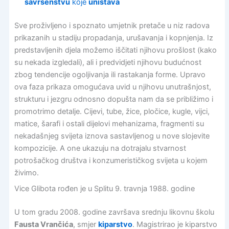
savršenstvu
koje
uništava
Sve proživljeno i spoznato umjetnik pretače u niz radova
prikazanih u stadiju propadanja, urušavanja i kopnjenja. Iz
predstavljenih djela možemo iščitati njihovu prošlost (kako
su nekada izgledali), ali i predvidjeti njihovu budućnost
zbog tendencije ogoljivanja ili rastakanja forme. Upravo
ova faza prikaza omogućava uvid u njihovu unutrašnjost,
strukturu i jezgru odnosno dopušta nam da se približimo i
promotrimo detalje. Cijevi, tube, žice, pločice, kugle, vijci,
matice, šarafi i ostali dijelovi mehanizama, fragmenti su
nekadašnjeg svijeta iznova sastavljenog u nove slojevite
kompozicije. A one ukazuju na dotrajalu stvarnost
potrošačkog društva i konzumerističkog svijeta u kojem
živimo.
Vice Glibota rođen je u Splitu 9. travnja 1988. godine
U tom gradu 2008. godine završava srednju likovnu školu
Fausta Vrančića
, smjer
kiparstvo
. Magistrirao je kiparstvo