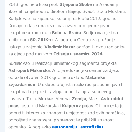
2013. godine u klasi prof.
Stjepana Skoke
na Akademiji
likovnih umjetnosti u Širokom Brijegu Sveučilišta u Mostaru.
Sudjelovao na kiparskoj koloniji na Braču 2012. godine.
Dodajmo da je ona rezultirala izvedbom jedne javne
skulpture u kamenu u
Bolu
na
Braču
. Sudjelovao je i na
jubilarnom
50. ZILIK-u
. A tada je u Centru za pružanje
usluga u zajednici
Vladimir Nazor
održao likovnu radionicu
za djecu pod nazivom
Odiseja u svemiru 2024
.
Sudjelovao u realizaciji umjetničkog segmenta projekta
Astropark Makarska
. A to je edukacijski centar za djecu i
odrasle otvoren 2017. godine u sklopu
Makarske
zvjezdarnice
. U sklopu projekta realizirao je sedam javnih
skulptura koje predstavljaju nebeska tijela sunčevog
sustava. To su
Merkur
, Venera,
Zemlja
, Mars,
Asteroidni
pojas
, asteroid Makarska i
Kuiperov pojas
. Cilj projekta je
pobuditi interes za znanost i umjetnost kod svih naraštaja,
poboljšati znanstvenu pismenost te približiti znanost
općenito. A poglavito
astronomiju
i
astrofiziku