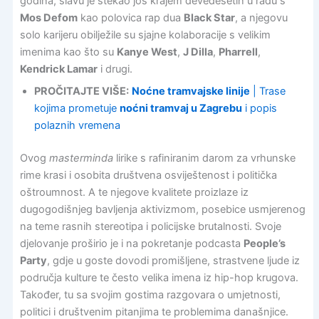
godina, slavu je stekao još krajem devedesetih u radu s
Mos Defom
kao polovica rap dua
Black Star
, a njegovu
solo karijeru obilježile su sjajne kolaboracije s velikim
imenima kao što su
Kanye West
,
J Dilla
,
Pharrell
,
Kendrick Lamar
i drugi.
PROČITAJTE VIŠE:
Noćne tramvajske linije
| Trase
kojima prometuje
noćni tramvaj u Zagrebu
i popis
polaznih vremena
Ovog
masterminda
lirike s rafiniranim darom za vrhunske
rime krasi i osobita društvena osviještenost i politička
oštroumnost. A te njegove kvalitete proizlaze iz
dugogodišnjeg bavljenja aktivizmom, posebice usmjerenog
na teme rasnih stereotipa i policijske brutalnosti. Svoje
djelovanje proširio je i na pokretanje podcasta
People’s
Party
, gdje u goste dovodi promišljene, strastvene ljude iz
područja kulture te često velika imena iz hip-hop krugova.
Također, tu sa svojim gostima razgovara o umjetnosti,
politici i društvenim pitanjima te problemima današnjice.