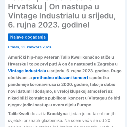
Hrvatsku | On nastupa u
Vintage Industrialu u srijedu,
6. rujna 2023. godine!
Najave događanja
Utorak, 22. kolovoza 2023.
Američki hip-hop veteran Talib Kweli konačno stiže u
Hrvatsku i to po prvi put! A on će nastupati u Zagrebu u
Vintage Industrialu
u srijedu, 6. rujna 2023. godine. Dugo
očekivani, a
prethodno otkazani koncert
s početka
pandemije koronavirusa iz 2020. godine, tako je dobio
novi datum! I dodajmo, u vreloj klupskoj atmosferi uz
nikad bliži kontakt s publikom, koncert u Vintageu će biti
njegov jedini nastup u ovom dijelu Europe.
Talib Kweli
dolazi iz
Brooklyna
i jedan je od talentiranijih
svjetski priznatih glazbenika. Na sceni već više od 20