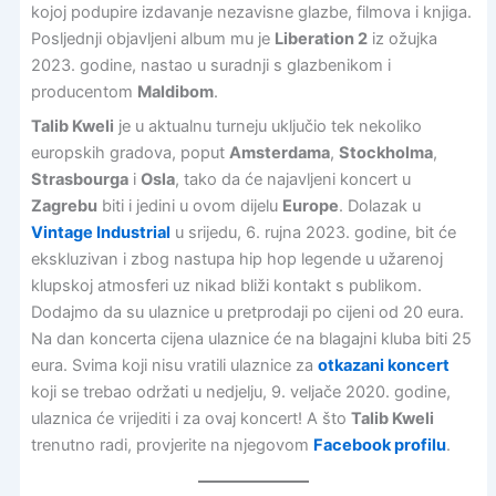
kojoj podupire izdavanje nezavisne glazbe, filmova i knjiga.
Posljednji objavljeni album mu je
Liberation 2
iz ožujka
2023. godine, nastao u suradnji s glazbenikom i
producentom
Maldibom
.
Talib Kweli
je u aktualnu turneju uključio tek nekoliko
europskih gradova, poput
Amsterdama
,
Stockholma
,
Strasbourga
i
Osla
, tako da će najavljeni koncert u
Zagrebu
biti i jedini u ovom dijelu
Europe
. Dolazak u
Vintage Industrial
u srijedu, 6. rujna 2023. godine, bit će
ekskluzivan i zbog nastupa hip hop legende u užarenoj
klupskoj atmosferi uz nikad bliži kontakt s publikom.
Dodajmo da su ulaznice u pretprodaji po cijeni od 20 eura.
Na dan koncerta cijena ulaznice će na blagajni kluba biti 25
eura. Svima koji nisu vratili ulaznice za
otkazani koncert
koji se trebao održati u nedjelju, 9. veljače 2020. godine,
ulaznica će vrijediti i za ovaj koncert! A što
Talib Kweli
trenutno radi, provjerite na njegovom
Facebook profilu
.