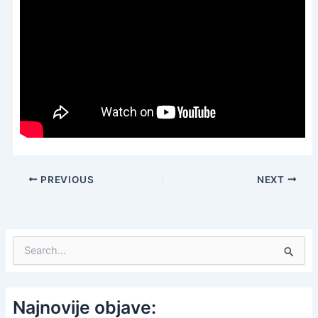
PREVIOUS
NEXT
S
e
a
r
c
Najnovije objave:
h