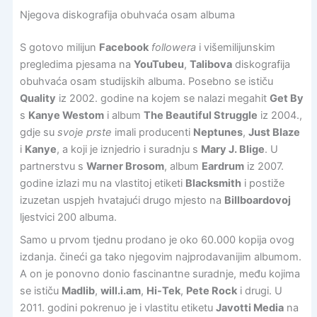
Njegova diskografija obuhvaća osam albuma
S gotovo milijun
Facebook
followera
i višemilijunskim
pregledima pjesama na
YouTubeu
,
Talibova
diskografija
obuhvaća osam studijskih albuma. Posebno se ističu
Quality
iz 2002. godine na kojem se nalazi megahit
Get By
s
Kanye Westom
i album
The Beautiful Struggle
iz 2004.,
gdje su
svoje prste
imali producenti
Neptunes
,
Just Blaze
i
Kanye
, a koji je iznjedrio i suradnju s
Mary J. Blige
. U
partnerstvu s
Warner Brosom
, album
Eardrum
iz 2007.
godine izlazi mu na vlastitoj etiketi
Blacksmith
i postiže
izuzetan uspjeh hvatajući drugo mjesto na
Billboardovoj
ljestvici 200 albuma.
Samo u prvom tjednu prodano je oko 60.000 kopija ovog
izdanja. čineći ga tako njegovim najprodavanijim albumom.
A on je ponovno donio fascinantne suradnje, među kojima
se ističu
Madlib
,
will.i.am
,
Hi-Tek
,
Pete Rock
i drugi. U
2011. godini pokrenuo je i vlastitu etiketu
Javotti Media
na