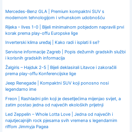
f
o
Mercedes-Benz GLA | Premium kompaktni SUV s
r
modernom tehnologijom i vrhunskom udobnošću
:
Rijeka – Ilves 1-0 | Bijeli minimalnom pobjedom napravili prvi
korak prema play-offu Europske lige
Inverterski klima uređaj | Kako radi i isplati li se?
Servisne informacije Zagreb | Popis dežurnih gradskih službi
i korisnih gradskih informacija
Žalgiris – Hajduk 2-5 | Bijeli deklasirali Litavce i zakoračili
prema play-offu Konferencijske lige
Jeep Renegade | Kompaktni SUV koji ponosno nosi
legendarno ime
Freon | Rashladni plin koji je desetljećima mijenjao svijet, a
zatim postao jedna od najvećih ekoloških prijetnji
Led Zeppelin – Whole Lotta Love | Jedna od najvećih i
najutjecajnijih rock pjesama svih vremena s legendarnim
riffom Jimmyja Pagea