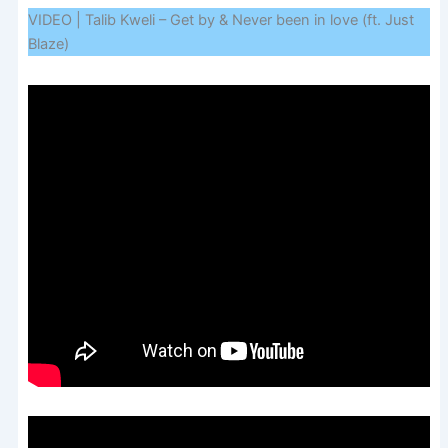
VIDEO | Talib Kweli – Get by & Never been in love (ft. Just
Blaze)