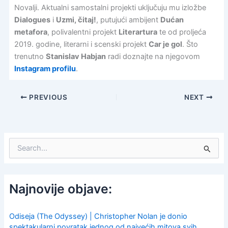
Novalji. Aktualni samostalni projekti uključuju mu izložbe
Dialogues
i
Uzmi, čitaj!
, putujući ambijent
Dućan
metafora
, polivalentni projekt
Literartura
te od proljeća
2019. godine, literarni i scenski projekt
Car je gol
. Što
trenutno
Stanislav Habjan
radi doznajte na njegovom
Instagram profilu
.
PREVIOUS
NEXT
S
e
a
r
c
Najnovije objave:
h
f
o
Odiseja (The Odyssey) | Christopher Nolan je donio
r
spektakularni povratak jednog od najvećih mitova svih