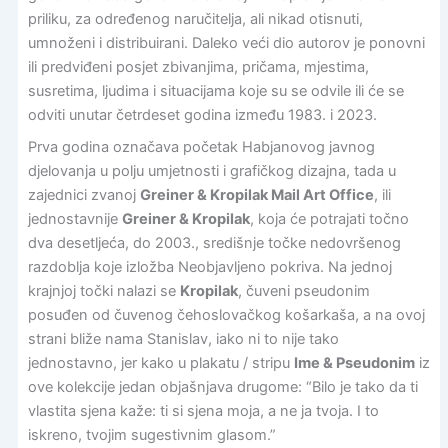
priliku, za određenog naručitelja, ali nikad otisnuti,
umnoženi i distribuirani. Daleko veći dio autorov je ponovni
ili predviđeni posjet zbivanjima, pričama, mjestima,
susretima, ljudima i situacijama koje su se odvile ili će se
odviti unutar četrdeset godina između 1983. i 2023.
Prva godina označava početak Habjanovog javnog
djelovanja u polju umjetnosti i grafičkog dizajna, tada u
zajednici zvanoj
Greiner & Kropilak Mail Art Office
, ili
jednostavnije
Greiner & Kropilak
, koja će potrajati točno
dva desetljeća, do 2003., središnje točke nedovršenog
razdoblja koje izložba Neobjavljeno pokriva. Na jednoj
krajnjoj točki nalazi se
Kropilak
, čuveni pseudonim
posuđen od čuvenog čehoslovačkog košarkaša, a na ovoj
strani bliže nama Stanislav, iako ni to nije tako
jednostavno, jer kako u plakatu / stripu
Ime & Pseudonim
iz
ove kolekcije jedan objašnjava drugome: “Bilo je tako da ti
vlastita sjena kaže: ti si sjena moja, a ne ja tvoja. I to
iskreno, tvojim sugestivnim glasom.”