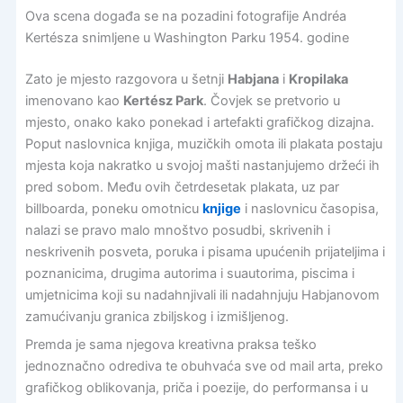
Ova scena događa se na pozadini fotografije Andréa
Kertésza snimljene u Washington Parku 1954. godine
Zato je mjesto razgovora u šetnji
Habjana
i
Kropilaka
imenovano kao
Kertész Park
. Čovjek se pretvorio u
mjesto, onako kako ponekad i artefakti grafičkog dizajna.
Poput naslovnica knjiga, muzičkih omota ili plakata postaju
mjesta koja nakratko u svojoj mašti nastanjujemo držeći ih
pred sobom. Među ovih četrdesetak plakata, uz par
billboarda, poneku omotnicu
knjige
i naslovnicu časopisa,
nalazi se pravo malo mnoštvo posudbi, skrivenih i
neskrivenih posveta, poruka i pisama upućenih prijateljima i
poznanicima, drugima autorima i suautorima, piscima i
umjetnicima koji su nadahnjivali ili nadahnjuju Habjanovom
zamućivanju granica zbiljskog i izmišljenog.
Premda je sama njegova kreativna praksa teško
jednoznačno odrediva te obuhvaća sve od mail arta, preko
grafičkog oblikovanja, priča i poezije, do performansa i u