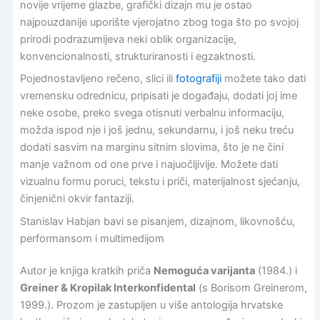
novije vrijeme glazbe, grafički dizajn mu je ostao
najpouzdanije uporište vjerojatno zbog toga što po svojoj
prirodi podrazumijeva neki oblik organizacije,
konvencionalnosti, strukturiranosti i egzaktnosti.
Pojednostavljeno rečeno, slici ili
fotografiji
možete tako dati
vremensku odrednicu, pripisati je događaju, dodati joj ime
neke osobe, preko svega otisnuti verbalnu informaciju,
možda ispod nje i još jednu, sekundarnu, i još neku treću
dodati sasvim na marginu sitnim slovima, što je ne čini
manje važnom od one prve i najuočljivije. Možete dati
vizualnu formu poruci, tekstu i priči, materijalnost sjećanju,
činjenični okvir fantaziji.
Stanislav Habjan bavi se pisanjem, dizajnom, likovnošću,
performansom i multimedijom
Autor je knjiga kratkih priča
Nemoguća varijanta
(1984.) i
Greiner & Kropilak Interkonfidental
(s Borisom Greinerom,
1999.). Prozom je zastupljen u više antologija hrvatske