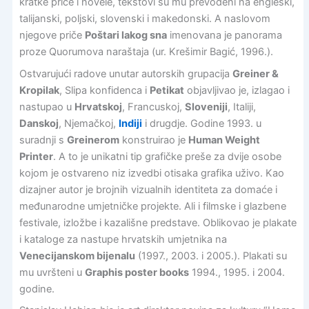
kratke priče i novele, tekstovi su mu prevođeni na engleski,
talijanski, poljski, slovenski i makedonski. A naslovom
njegove priče
Poštari lakog sna
imenovana je panorama
proze Quorumova naraštaja (ur. Krešimir Bagić, 1996.).
Ostvarujući radove unutar autorskih grupacija
Greiner &
Kropilak
, Slipa konfidenca i
Petikat
objavljivao je, izlagao i
nastupao u
Hrvatskoj
, Francuskoj,
Sloveniji
, Italiji,
Danskoj
, Njemačkoj,
Indiji
i drugdje. Godine 1993. u
suradnji s
Greinerom
konstruirao je
Human Weight
Printer
. A to je unikatni tip grafičke preše za dvije osobe
kojom je ostvareno niz izvedbi otisaka grafika uživo. Kao
dizajner autor je brojnih vizualnih identiteta za domaće i
međunarodne umjetničke projekte. Ali i filmske i glazbene
festivale, izložbe i kazališne predstave. Oblikovao je plakate
i kataloge za nastupe hrvatskih umjetnika na
Venecijanskom bijenalu
(1997., 2003. i 2005.). Plakati su
mu uvršteni u
Graphis poster books
1994., 1995. i 2004.
godine.