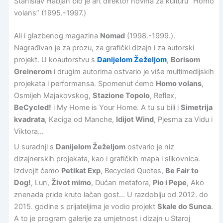
Stanislav Habjan bio je art direktor novina za kulturu “Homo
volans” (1995.-1997.)
Ali i glazbenog magazina
Nomad
(1998.-1999.).
Nagrađivan je za prozu, za grafički dizajn i za autorski
projekt. U koautorstvu s
Danijelom Žeželjom
,
Borisom
Greinerom
i drugim autorima ostvario je više multimedijskih
projekata i performansa. Spomenut ćemo
Homo volans
,
Osmijeh Majakovskog,
Stazione Topolo
, Reflex,
BeCycled!
i My Home is Your Home. A tu su bili i
Simetrija
kvadrata
, Kaciga od Manche,
Idijot Wind
, Pjesma za Vidu i
Viktora…
U suradnji s
Danijelom Žeželjom
ostvario je niz
dizajnerskih projekata, kao i grafičkih mapa i slikovnica.
Izdvojit ćemo
Petikat Exp
, Becycled Quotes,
Be Fair to
Dog!
, Lun,
Život mimo
, Dućan metafora,
Pio i Pepe
, Ako
znenada pride kruto lačan gost… U razdoblju od 2012. do
2015. godine s prijateljima je vodio projekt
Skale do Sunca
.
A to je program galerije za umjetnost i dizajn u Staroj