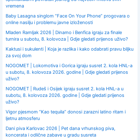
:
vremena
Baby Lasagna singlom “Face On Your Phone” progovara o
online nasilju i problemu javne izloženosti
Mladen Ramljak 2026 | Dinamo i Benfica igraju za finale
turnira u subotu, 8. kolovoza | Gdje gledati prijenos uživo?
Kaktusi i sukulenti | Koja je razlika i kako odabrati pravu biljku
za svoj dom
NOGOMET | Lokomotiva i Gorica igraju susret 2. kola HNL-a
u subotu, 8. kolovoza 2026. godine | Gdje gledati prijenos
uživo?
NOGOMET | Rudeš i Osijek igraju susret 2. kola HNL-a u
subotu, 8. kolovoza 2026. godine | Gdje gledati prijenos
uživo?
Vigor pjesmom “Kao tequila” donosi zarazni latino ritam i
ljetnu atmosferu
Dani piva Karlovac 2026 | Pet dana vrhunskog piva,
koncerata i odlične zabave u gradu susreta