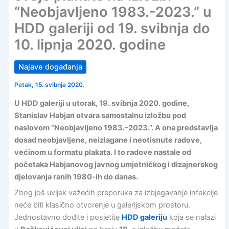
“Neobjavljeno 1983.-2023.” u
HDD galeriji od 19. svibnja do
10. lipnja 2020. godine
Najave događanja
Petak, 15. svibnja 2020.
U HDD galeriji u utorak, 19. svibnja 2020. godine,
Stanislav Habjan
otvara samostalnu izložbu pod
naslovom “Neobjavljeno 1983.-2023.”. A ona predstavlja
dosad neobjavljene, neizlagane i neotisnute radove,
većinom u formatu plakata. I to radove nastale od
početaka Habjanovog javnog umjetničkog i dizajnerskog
djelovanja ranih 1980-ih do danas.
Zbog još uvijek važećih preporuka za izbjegavanje infekcije
neće biti klasično otvorenje u galerijskom prostoru.
Jednostavno dođite i posjetite
HDD galeriju
koja se nalazi