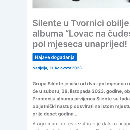
Silente u Tvornici obilj
albuma “Lovac na čudes
pol mjeseca unaprijed!
Najave događanja
Nedjelja, 13. kolovoza 2023.
Grupa Silente je više od dva i pol mjeseca 
će u subotu, 28. listopada 2023. godine, ob
Promociju albuma prvijenca Silente su tada 
obljetnički nastup odsvirati na istom mjes
prije deset godina…
A ogroman interes rezultirao je daleko unap