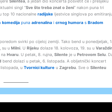
ijere
Silentea
, a jedan dio koncerta posvetit će i presjeku
ktualni singl “
Sve što treba znat o ženi
” nakon puna tri
 u top 10 nacionalne
radijske
ljestvice singlova po emitiranju
a
komedija
puna
adrenalina
i
crnog humora
s
Bradom
oredom svirki po cijeloj zemlji. Tako bend u ponedjeljak, 1
, su u
Milni
. U
Rijeku
dolaze 18. kolovoza, 19. su u
Varaždi
na
Hvaru
. U petak, 8. rujna,
Silente
je u
Petrovom Selu
. D
d
bend dolazi u petak, 6. listopada. A obljetnički koncert
 listopada, u
Tvornici kulture
u
Zagrebu
. Sve o
Silenteu