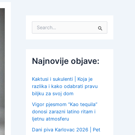
S
e
a
r
c
h
Najnovije objave:
f
o
r
:
Kaktusi i sukulenti | Koja je
razlika i kako odabrati pravu
biljku za svoj dom
Vigor pjesmom “Kao tequila”
donosi zarazni latino ritam i
ljetnu atmosferu
Dani piva Karlovac 2026 | Pet