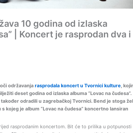
ežava 10 godina od izlaska
a” | Koncert je rasprodan dva i
uoči održavanja
rasprodala koncert u Tvornici kulture
, koj
ilježiti deset godina od izlaska albuma “Lovac na čudesa”.
također odradili u zagrebačkoj Tvornici. Bend je stoga žel
tu s kojeg je album “Lovac na čudesa” koncertno lansiran
rijed rasprodanim koncertom. Bit će to prilika u potpunosti