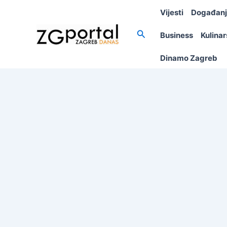
Skip
Vijesti
Događan
to
content
Search
Business
Kulina
Dinamo Zagreb