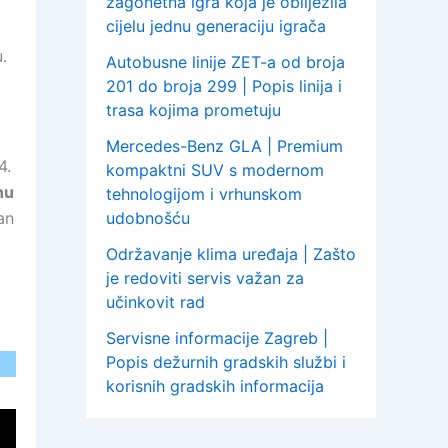
zagonetna igra koja je obilježila
cijelu jednu generaciju igrača
.
Autobusne linije ZET-a od broja
201 do broja 299 | Popis linija i
trasa kojima prometuju
Mercedes-Benz GLA | Premium
4.
kompaktni SUV s modernom
nu
tehnologijom i vrhunskom
an
udobnošću
Održavanje klima uređaja | Zašto
je redoviti servis važan za
učinkovit rad
Servisne informacije Zagreb |
Popis dežurnih gradskih službi i
korisnih gradskih informacija