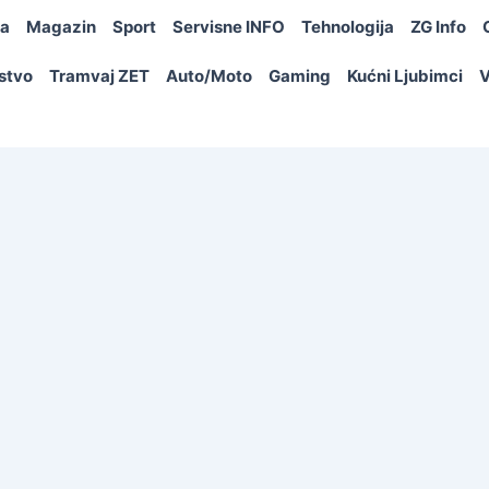
ja
Magazin
Sport
Servisne INFO
Tehnologija
ZG Info
rstvo
Tramvaj ZET
Auto/Moto
Gaming
Kućni Ljubimci
V