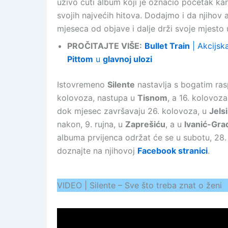
uživo čuti album koji je označio početak kar
svojih najvećih hitova. Dodajmo i da njihov a
mjeseca od objave i dalje drži svoje mjesto
PROČITAJTE VIŠE:
Bullet Train
| Akcijsk
Pittom
u
glavnoj ulozi
Istovremeno
Silente
nastavlja s bogatim rasp
kolovoza, nastupa u
Tisnom
, a 16. kolovoza
dok mjesec završavaju 26. kolovoza, u
Jelsi
nakon, 9. rujna, u
Zaprešiću
, a u
Ivanić-Gra
albuma prvijenca održat će se u subotu, 28.
doznajte na njihovoj
Facebook stranici
.
VIDEO | Silente – Sve što treba znat o ženi