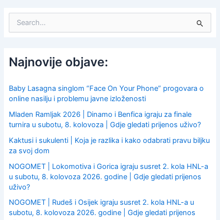
S
e
a
r
c
Najnovije objave:
h
f
o
Baby Lasagna singlom “Face On Your Phone” progovara o
r
online nasilju i problemu javne izloženosti
:
Mladen Ramljak 2026 | Dinamo i Benfica igraju za finale
turnira u subotu, 8. kolovoza | Gdje gledati prijenos uživo?
Kaktusi i sukulenti | Koja je razlika i kako odabrati pravu biljku
za svoj dom
NOGOMET | Lokomotiva i Gorica igraju susret 2. kola HNL-a
u subotu, 8. kolovoza 2026. godine | Gdje gledati prijenos
uživo?
NOGOMET | Rudeš i Osijek igraju susret 2. kola HNL-a u
subotu, 8. kolovoza 2026. godine | Gdje gledati prijenos