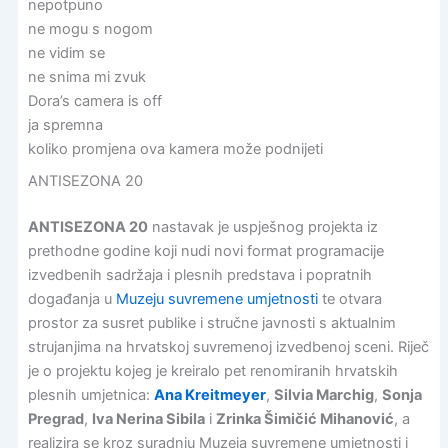
nepotpuno
ne mogu s nogom
ne vidim se
ne snima mi zvuk
Dora’s camera is off
ja spremna
koliko promjena ova kamera može podnijeti
ANTISEZONA 20
ANTISEZONA 20
nastavak je uspješnog projekta iz
prethodne godine koji nudi novi format programacije
izvedbenih sadržaja i plesnih predstava i popratnih
događanja u
Muzeju suvremene umjetnosti
te otvara
prostor za susret publike i stručne javnosti s aktualnim
strujanjima na hrvatskoj suvremenoj izvedbenoj sceni. Riječ
je o projektu kojeg je kreiralo pet renomiranih hrvatskih
plesnih umjetnica:
Ana Kreitmeyer
,
Silvia Marchig
,
Sonja
Pregrad
,
Iva Nerina Sibila
i
Zrinka Šimičić Mihanović
, a
realizira se kroz suradnju Muzeja suvremene umjetnosti i