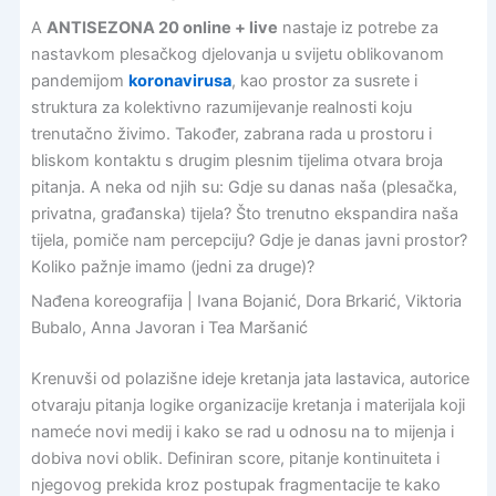
A
ANTISEZONA 20 online + live
nastaje iz potrebe za
nastavkom plesačkog djelovanja u svijetu oblikovanom
pandemijom
koronavirusa
, kao prostor za susrete i
struktura za kolektivno razumijevanje realnosti koju
trenutačno živimo. Također, zabrana rada u prostoru i
bliskom kontaktu s drugim plesnim tijelima otvara broja
pitanja. A neka od njih su: Gdje su danas naša (plesačka,
privatna, građanska) tijela? Što trenutno ekspandira naša
tijela, pomiče nam percepciju? Gdje je danas javni prostor?
Koliko pažnje imamo (jedni za druge)?
Nađena koreografija | Ivana Bojanić, Dora Brkarić, Viktoria
Bubalo, Anna Javoran i Tea Maršanić
Krenuvši od polazišne ideje kretanja jata lastavica, autorice
otvaraju pitanja logike organizacije kretanja i materijala koji
nameće novi medij i kako se rad u odnosu na to mijenja i
dobiva novi oblik. Definiran score, pitanje kontinuiteta i
njegovog prekida kroz postupak fragmentacije te kako