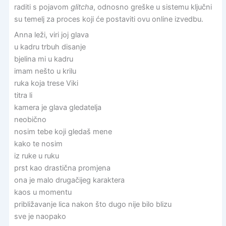
raditi s pojavom
glitcha
, odnosno greške u sistemu ključni
su temelj za proces koji će postaviti ovu online izvedbu.
Anna leži, viri joj glava
u kadru trbuh disanje
bjelina mi u kadru
imam nešto u krilu
ruka koja trese Viki
titra li
kamera je glava gledatelja
neobično
nosim tebe koji gledaš mene
kako te nosim
iz ruke u ruku
prst kao drastična promjena
ona je malo drugačijeg karaktera
kaos u momentu
približavanje lica nakon što dugo nije bilo blizu
sve je naopako