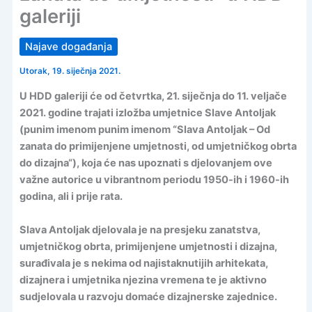
galeriji
Najave događanja
Utorak, 19. siječnja 2021.
U HDD galeriji će od četvrtka, 21. siječnja do 11. veljače
2021. godine trajati izložba umjetnice Slave Antoljak
(punim imenom punim imenom “
Slava Antoljak – Od
zanata do primijenjene umjetnosti, od umjetničkog obrta
do dizajna
“), koja će nas upoznati s djelovanjem ove
važne autorice u vibrantnom periodu 1950-ih i 1960-ih
godina, ali i prije rata.
Slava Antoljak djelovala je na presjeku zanatstva,
umjetničkog obrta, primijenjene umjetnosti i dizajna,
surađivala je s nekima od najistaknutijih arhitekata,
dizajnera i umjetnika njezina vremena te je aktivno
sudjelovala u razvoju domaće dizajnerske zajednice.