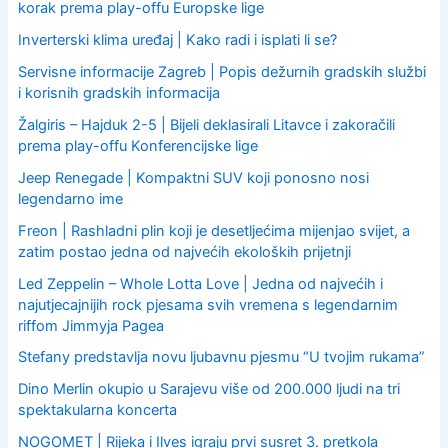
korak prema play-offu Europske lige
Inverterski klima uređaj | Kako radi i isplati li se?
Servisne informacije Zagreb | Popis dežurnih gradskih službi
i korisnih gradskih informacija
Žalgiris – Hajduk 2-5 | Bijeli deklasirali Litavce i zakoračili
prema play-offu Konferencijske lige
Jeep Renegade | Kompaktni SUV koji ponosno nosi
legendarno ime
Freon | Rashladni plin koji je desetljećima mijenjao svijet, a
zatim postao jedna od najvećih ekoloških prijetnji
Led Zeppelin – Whole Lotta Love | Jedna od najvećih i
najutjecajnijih rock pjesama svih vremena s legendarnim
riffom Jimmyja Pagea
Stefany predstavlja novu ljubavnu pjesmu “U tvojim rukama”
Dino Merlin okupio u Sarajevu više od 200.000 ljudi na tri
spektakularna koncerta
NOGOMET | Rijeka i Ilves igraju prvi susret 3. pretkola