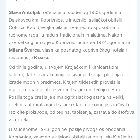
Slava Antoljak
rođena je 5. studenog 1905. godine u
Đelekovcu kraj Koprivnice, u imućnijoj seljačkoj obitelji
Čoklica. Kao djevojka bila je izvanredno sposobna u
ručnome radu i u radu s tradicionalnim alatima. Nakon
završetka gimnazije u Koprivnici udala se 1924. godine za
Milana Švarca
, vlasnika poznatog koprivničkog hotela i
restauracije
K caru
.
Od tih je godina, u svojem Krojačkom i kitničarskom
salonu, dalje razvijala umijeća šivanja, tkanja, pletenja i
izrade modnih predmeta. Krajem tridesetih provela je
mjesec dana na intenzivnom tkalačkom tečaju u Brnu.
Poslije toga prešla je s malog tkalačkog stana na veliki,
dijelom automatizirani tkalački stan, na kome je izrađivala
različite proizvode, od tepiha, tapiserija, zastava do štofova
za odijela.
U studenome 1943. godine, posije prvoga oslobođenja
Koprivnice, zajedno s cijelom obitelji (suprug i sin Krešimir)