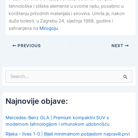
tehnološke i stilske elemente u svome radu, posebno u
korištenju prirodnih materijala i sirovina. Umrla je, nakon
duže bolesti, u Zagrebu 24. siječnja 1968. godine i
sahranjena na
Mirogoju
.
PREVIOUS
NEXT
S
e
a
r
c
Najnovije objave:
h
f
o
Mercedes-Benz GLA | Premium kompaktni SUV s
r
modernom tehnologijom i vrhunskom udobnošću
:
Rijeka – Ilves 1-0 | Bijeli minimalnom pobjedom napravili prvi