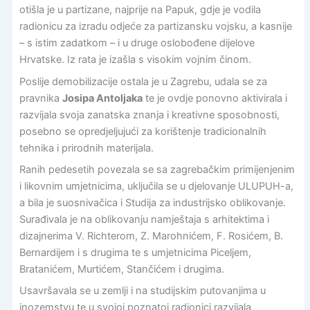
otišla je u partizane, najprije na Papuk, gdje je vodila
radionicu za izradu odjeće za partizansku vojsku, a kasnije
– s istim zadatkom – i u druge oslobođene dijelove
Hrvatske. Iz rata je izašla s visokim vojnim činom.
Poslije demobilizacije ostala je u Zagrebu, udala se za
pravnika
Josipa Antoljaka
te je ovdje ponovno aktivirala i
razvijala svoja zanatska znanja i kreativne sposobnosti,
posebno se opredjeljujući za korištenje tradicionalnih
tehnika i prirodnih materijala.
Ranih pedesetih povezala se sa zagrebačkim primijenjenim
i likovnim umjetnicima, uključila se u djelovanje ULUPUH-a,
a bila je suosnivačica i Studija za industrijsko oblikovanje.
Surađivala je na oblikovanju namještaja s arhitektima i
dizajnerima V. Richterom, Z. Marohnićem, F. Rosićem, B.
Bernardijem i s drugima te s umjetnicima Piceljem,
Bratanićem, Murtićem, Stančićem i drugima.
Usavršavala se u zemlji i na studijskim putovanjima u
inozemstvu te u svojoj poznatoj radionici razvijala