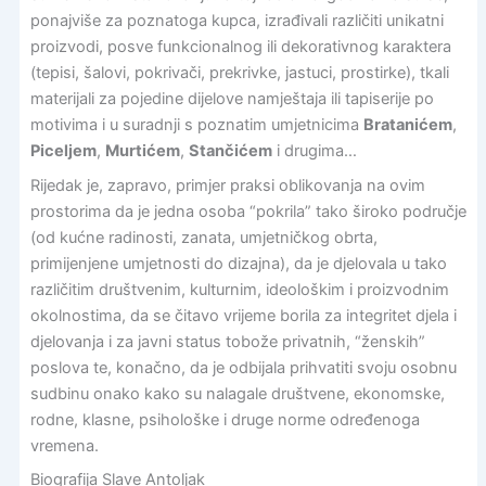
ponajviše za poznatoga kupca, izrađivali različiti unikatni
proizvodi, posve funkcionalnog ili dekorativnog karaktera
(tepisi, šalovi, pokrivači, prekrivke, jastuci, prostirke), tkali
materijali za pojedine dijelove namještaja ili tapiserije po
motivima i u suradnji s poznatim umjetnicima
Bratanićem
,
Piceljem
,
Murtićem
,
Stančićem
i drugima…
Rijedak je, zapravo, primjer praksi oblikovanja na ovim
prostorima da je jedna osoba “pokrila” tako široko područje
(od kućne radinosti, zanata, umjetničkog obrta,
primijenjene umjetnosti do dizajna), da je djelovala u tako
različitim društvenim, kulturnim, ideološkim i proizvodnim
okolnostima, da se čitavo vrijeme borila za integritet djela i
djelovanja i za javni status tobože privatnih, “ženskih”
poslova te, konačno, da je odbijala prihvatiti svoju osobnu
sudbinu onako kako su nalagale društvene, ekonomske,
rodne, klasne, psihološke i druge norme određenoga
vremena.
Biografija Slave Antoljak