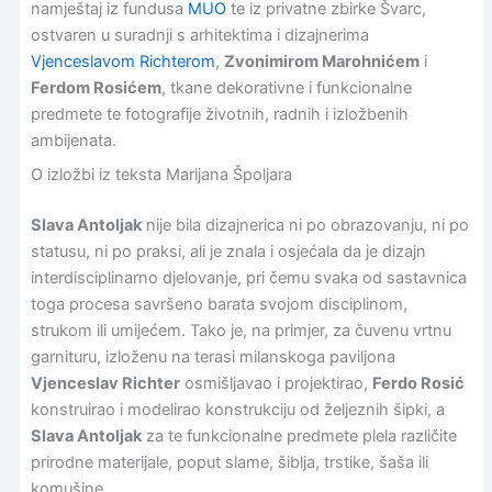
namještaj iz fundusa
MUO
te iz privatne zbirke Švarc,
ostvaren u suradnji s arhitektima i dizajnerima
Vjenceslavom Richterom
,
Zvonimirom Marohnićem
i
Ferdom Rosićem
, tkane dekorativne i funkcionalne
predmete te fotografije životnih, radnih i izložbenih
ambijenata.
O izložbi iz teksta Marijana Špoljara
Slava Antoljak
nije bila dizajnerica ni po obrazovanju, ni po
statusu, ni po praksi, ali je znala i osjećala da je dizajn
interdisciplinarno djelovanje, pri čemu svaka od sastavnica
toga procesa savršeno barata svojom disciplinom,
strukom ili umijećem. Tako je, na primjer, za čuvenu vrtnu
garnituru, izloženu na terasi milanskoga paviljona
Vjenceslav Richter
osmišljavao i projektirao,
Ferdo Rosić
konstruirao i modelirao konstrukciju od željeznih šipki, a
Slava Antoljak
za te funkcionalne predmete plela različite
prirodne materijale, poput slame, šiblja, trstike, šaša ili
komušine.