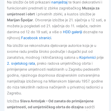
Na izložbi će biti prikazani
namještaj
te tkani dekorativni i
funkcionalni predmeti iz zbirke zagrebačkog
Muzeja za
umjetnost i obrt
i privatnih zbirki, a kustos izložbe je
Marijan Špoljar
. Otvorenje izložbe je 21. siječnja u 12 sati, a
možete ju pogledati od 21. siječnja do 11. veljače, radnim
danima od 12 do 19 sati, a više o
HDD galeriji
doznajte na
njihovoj
Facebook stranici
.
Na izložbi se rekonstruira djelovanje autorice koja je u
svome radu prešla široko područje i dugački put od
zanatstva, modnog i kitničarskog salona u
Koprivnici
prije
2. svjetskog rata
, preko radova umjetničkog obrta i
primijenjene umjetnosti realiziranih u Zagrebu pedesetih
godina, njezinoga doprinosa dizajnerskim ostvarenjima
namještaja izloženog na Milanskom bijenalu 1957. godine
do niza tekstilnih radova načinjenih u privatnoj radionici u
Zagrebu.
Izložba
Slava Antoljak – Od zanata do primijenjene
umjetnosti, od umjetničkog obrta do dizajna
sadrži