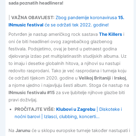
sada poznatih headlinera!
|
VAŽNA OBAVIJEST:
Zbog pandemije koronavirusa
15.
INmusic festival
će se održati tek 2022. godine!
Potvrđen je nastup američkog rock sastava
The Killers
i
oni će biti headlineri ovog zagrebačkog glazbenog
festivala. Podsjetimo, ovaj je bend u petnaest godina
djelovanja izdao pet multiplatinastih studijskih albuma. Uz
to imaju i desetke globalnih hitova, a njihovi su nastupi
redovito rasprodani. Tako je već rasprodana i turneja koju
će održati tijekom 2020. godine u
Velikoj Britaniji
i
Irskoj
,
a njome ujedno i najavljuju šesti album. Stoga će nastup na
INmusic festivalu #15
za sve ljubitelje njihove glazbe biti
pravi doživljaj.
PROČITAJTE VIŠE:
Klubovi u Zagrebu
| Diskoteke i
noćni barovi | Izlasci, clubbing, koncerti…
Na
Jarunu
će u sklopu europske turneje također nastupati i