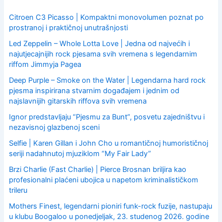
f
o
Citroen C3 Picasso | Kompaktni monovolumen poznat po
r
prostranoj i praktičnoj unutrašnjosti
:
Led Zeppelin – Whole Lotta Love | Jedna od najvećih i
najutjecajnijih rock pjesama svih vremena s legendarnim
riffom Jimmyja Pagea
Deep Purple – Smoke on the Water | Legendarna hard rock
pjesma inspirirana stvarnim događajem i jednim od
najslavnijih gitarskih riffova svih vremena
Ignor predstavljaju “Pjesmu za Bunt”, posvetu zajedništvu i
nezavisnoj glazbenoj sceni
Selfie | Karen Gillan i John Cho u romantičnoj humorističnoj
seriji nadahnutoj mjuziklom “My Fair Lady”
Brzi Charlie (Fast Charlie) | Pierce Brosnan briljira kao
profesionalni plaćeni ubojica u napetom kriminalističkom
trileru
Mothers Finest, legendarni pioniri funk-rock fuzije, nastupaju
u klubu Boogaloo u ponedjeljak, 23. studenog 2026. godine