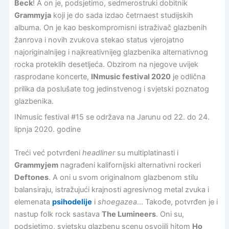
Beck
! A on je, podsjetimo, sedmerostruki dobitnik
Grammyja
koji je do sada izdao četrnaest studijskih
albuma. On je kao beskompromisni istraživač glazbenih
žanrova i novih zvukova stekao status vjerojatno
najoriginalnijeg i najkreativnijeg glazbenika alternativnog
rocka proteklih desetljeća. Obzirom na njegove uvijek
rasprodane koncerte,
INmusic festival 2020
je odlična
prilika da poslušate tog jedinstvenog i svjetski poznatog
glazbenika.
INmusic festival #15 se održava na Jarunu od 22. do 24.
lipnja 2020. godine
Treći već potvrđeni
headliner
su multiplatinasti i
Grammyjem
nagrađeni kalifornijski alternativni rockeri
Deftones
. A oni u svom originalnom glazbenom stilu
balansiraju, istražujući krajnosti agresivnog metal zvuka i
elemenata
psihodelije
i
shoegazea
… Takođe, potvrđen je i
nastup folk rock sastava
The Lumineers
. Oni su,
podsjetimo, svjetsku glazbenu scenu osvojili hitom
Ho