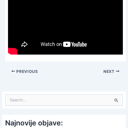
PREVIOUS
NEXT
S
e
a
r
c
Najnovije objave:
h