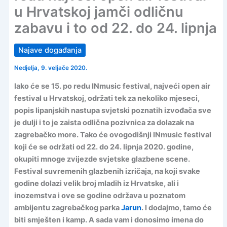
u Hrvatskoj jamči odličnu
zabavu i to od 22. do 24. lipnja
Najave događanja
Nedjelja, 9. veljače 2020.
Iako će se 15. po redu INmusic festival, najveći open air
festival u Hrvatskoj, održati tek za nekoliko mjeseci,
popis lipanjskih nastupa svjetski poznatih izvođača sve
je dulji i to je zaista odlična pozivnica za dolazak na
zagrebačko more. Tako će ovogodišnji INmusic festival
koji će se održati od 22. do 24. lipnja 2020. godine,
okupiti mnoge zvijezde svjetske glazbene scene.
Festival suvremenih glazbenih izričaja, na koji svake
godine dolazi velik broj mladih iz Hrvatske, ali i
inozemstva i ove se godine održava u poznatom
ambijentu zagrebačkog parka
Jarun
. I dodajmo, tamo će
biti smješten i kamp. A sada vam i donosimo imena do