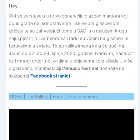
Hey
.
Oni se svrstavaju u novu generaciju glazbenih autora koji
opus grade na jednostavnom i iskrenom glazbenom
izričaju te su zahvaljujući tome u SAD-u u najužem krugu
najuspješnijih
live
bendova i rado su viđeni na glazbenim
festivalima u svijetu. To su velika imena koja će doći na
Jarun od 22. do 24. lipnja 2020. godine. Naravno, nastupit
će i mnogi drugi, no, o njima u objavama koje slijede… Više
o glazbenoj manifestaciji
INmusic festival
doznajte na
službenoj
Facebook stranici
.
VIDEO | The Killers | Beck | The Lumineers