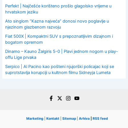
Perfekt | Najčešće korišteno prošlo glagolsko vrijeme u
hrvatskom jeziku
Ato singlom “Kazna najveća” donosi novo poglavlje u
njezinom glazbenom razvoju
Fiat 500X | Kompaktni SUV s prepoznatljivim dizajnom i
bogatom opremom
Dinamo – Kauno Žalgiris 5-0 | Plavi jednom nogom u play-
offu Lige prvaka
Serpico | Al Pacino kao pošteni njujorški policajac koji se
suprotstavlja korupciji u kultnom filmu Sidneyja Lumeta
Marketing
|
Kontakt
|
Sitemap
|
Arhiva
|
RSS feed