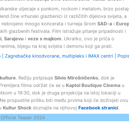
 balkanske utjecaje s punkom, rockom i metalom, brzo postaj
nd čine vrhunski glazbenici iz različitih dijelova svijeta, a
li nebrojeno mnogo koncerata i turneja širom
SAD-a
i
Euro
skih glazbenih festivala. Film istražuje pitanje pripadnosti i
i
,
Sarajevu
i
veze s majkom
. Ukratko, ovo je priča o
nima, bijegu na kraj svijeta i demonu koji ga prati.
b
| Zagrebačke kinodvorane, multipleks i IMAX centri | Popi
kulture
. Režiju potpisuje
Silvio Mirošničenko
, dok je
 Premijera filma održat će se u
Kaptol Boutique Cinema
u
tkom u 19:30, dok je druga projekcija na istoj lokaciji u
 Ne propustite priliku biti među prvima koji će doživjeti ovu
du
Kultur Shock
doznajte na njihovoj
Facebook stranici
.
Official Teaser 2024