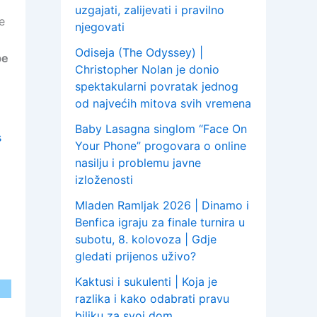
uzgajati, zalijevati i pravilno
e
njegovati
Odiseja (The Odyssey) |
pe
Christopher Nolan je donio
spektakularni povratak jednog
od najvećih mitova svih vremena
Baby Lasagna singlom “Face On
s
Your Phone” progovara o online
nasilju i problemu javne
izloženosti
Mladen Ramljak 2026 | Dinamo i
Benfica igraju za finale turnira u
subotu, 8. kolovoza | Gdje
gledati prijenos uživo?
Kaktusi i sukulenti | Koja je
razlika i kako odabrati pravu
biljku za svoj dom