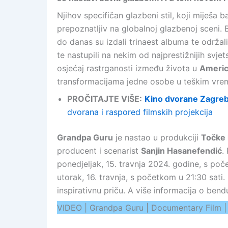
Njihov specifičan glazbeni stil, koji miješa
prepoznatljiv na globalnoj glazbenoj sceni. Be
do danas su izdali trinaest albuma te održa
te nastupili na nekim od najprestižnijih svjet
osjećaj rastrganosti između života u
Americ
transformacijama jedne osobe u teškim vreme
PROČITAJTE VIŠE:
Kino dvorane Zagre
dvorana i raspored filmskih projekcija
Grandpa Guru
je nastao u produkciji
Točke 
producent i scenarist
Sanjin Hasanefendić
.
ponedjeljak, 15. travnja 2024. godine, s poče
utorak, 16. travnja, s početkom u 21:30 sati.
inspirativnu priču. A više informacija o ben
VIDEO | Grandpa Guru | Documentary Film | 