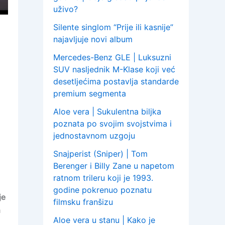
uživo?
Silente singlom “Prije ili kasnije”
najavljuje novi album
Mercedes-Benz GLE | Luksuzni
SUV nasljednik M-Klase koji već
desetljećima postavlja standarde
premium segmenta
Aloe vera | Sukulentna biljka
poznata po svojim svojstvima i
jednostavnom uzgoju
Snajperist (Sniper) | Tom
Berenger i Billy Zane u napetom
ratnom trileru koji je 1993.
godine pokrenuo poznatu
je
filmsku franšizu
a
Aloe vera u stanu | Kako je