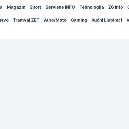
ja
Magazin
Sport
Servisne INFO
Tehnologija
ZG Info
rstvo
Tramvaj ZET
Auto/Moto
Gaming
Kućni Ljubimci
V