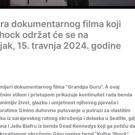
ra dokumentarnog filma koji
Shock održat će se na
ak, 15. travnja 2024. godine
mijeri dokumentarnog filma “Grandpa Guru”. A ovaj
ičnim stilom i pristupom prikazuje kontinuitet rada benda
imljiv život, glazbu i umjetnost njihovog pjevača i
pratimo Ginino duhovno putovanje u potrazi za vlastitim
ska iz sarajevskog ratnog okruženja i dolaska u Seattle, gd
na i Jellu Biafru iz benda Dead Kennedys koji ga potiču d
 kreativnom okruženju Gino osniva bend “Kultur Shock”.