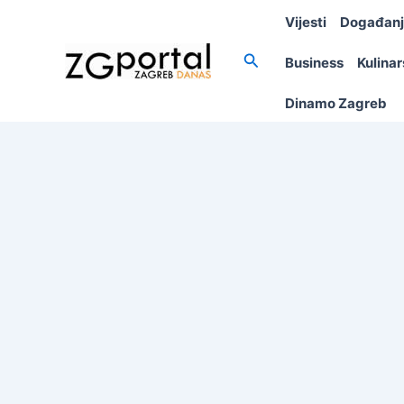
Skip
Vijesti
Događan
to
content
Search
Business
Kulina
Dinamo Zagreb