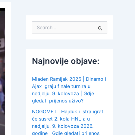
S
e
a
r
c
h
Najnovije objave:
f
o
r
:
Mladen Ramljak 2026 | Dinamo i
Ajax igraju finale turnira u
nedjelju, 9. kolovoza | Gdje
gledati prijenos uživo?
NOGOMET | Hajduk i Istra igrat
će susret 2. kola HNL-a u
nedjelju, 9. kolovoza 2026.
godine | Gdje gledati prijenos