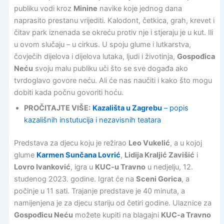
publiku vodi kroz
Minine
navike koje jednog dana
naprasito prestanu vrijediti. Kalodont, četkica, grah, krevet i
čitav park iznenada se okreću protiv nje i stjeraju je u kut. Ili
u ovom slučaju – u cirkus. U spoju glume i lutkarstva,
čovječih dijelova i dijelova lutaka, ljudi i životinja,
Gospođica
Neću
svoju malu publiku uči što se sve događa ako
tvrdoglavo govore neću. Ali će nas naučiti i kako što mogu
dobiti kada počnu govoriti hoću.
PROČITAJTE VIŠE:
Kazališta u Zagrebu
– popis
kazališnih instutucija i nezavisnih teatara
Predstava za djecu koju je režirao
Leo Vukelić
, a u kojoj
glume
Karmen Sunčana Lovrić
,
Lidija Kraljić Zavišić
i
Lovro Ivanković
, igra u
KUC-u Travno
u nedjelju, 12.
studenog 2023. godine. Igrat će na
Sceni Gorica
, a
počinje u 11 sati. Trajanje predstave je 40 minuta, a
namijenjena je za djecu stariju od četiri godine. Ulaznice za
Gospođicu Neću
možete kupiti na blagajni
KUC-a Travno