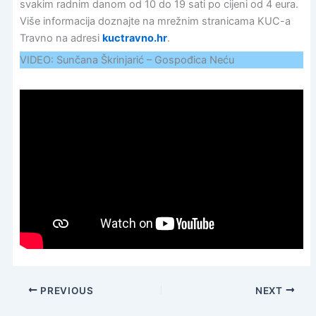
svakim radnim danom od 10 do 19 sati po cijeni od 4 eura.
Više informacija doznajte na mrežnim stranicama KUC-a
Travno na adresi
kuctravno.hr
.
VIDEO: Sunčana Škrinjarić – Gospođica Neću
PREVIOUS
NEXT