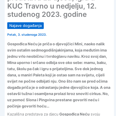
KUC Travno u nedjelju, 12.
studenog 2023. godine
Najave događanja
Petak, 3. studenoga 2023.
Gospođica Neću je priča o djevojčici Mini, naoko nalik
svim ostalim sedmogodišnjakinjama, koja međutim ima
jednu vrlo neobičnu i tvrdoglavu naviku. Kroz svoj dan,
Mina uporno i srčano odbija sve oko sebe: mamu, baku,
tatu, školu pa čak i igru s prijateljima. Sve dok jednog
dana, u maniri Paleta koji je ostao sam na svijetu, cijeli
svijet ne počne odbijati nju. Ono što nam se pred očima
događa priča je o odrastanju jedne djevojčice koja. A ona
ostavši tužna i osamljena prolazi kroz snoviti cirkus. No,
uz pomoć Slona i Pingvina prestane govoriti neću i
počinje govoriti hoću…
Kazališna predstava za djecu
Gospođica Neću
svoju