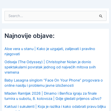
S
e
a
r
c
Najnovije objave:
h
f
o
Aloe vera u stanu | Kako je uzgajati, zalijevati i pravilno
r
njegovati
:
Odiseja (The Odyssey) | Christopher Nolan je donio
spektakularni povratak jednog od najvećih mitova svih
vremena
Baby Lasagna singlom “Face On Your Phone” progovara o
online nasilju i problemu javne izloženosti
Mladen Ramljak 2026 | Dinamo i Benfica igraju za finale
turnira u subotu, 8. kolovoza | Gdje gledati prijenos uživo?
Kaktusi i sukulenti | Koja je razlika i kako odabrati pravu biljku