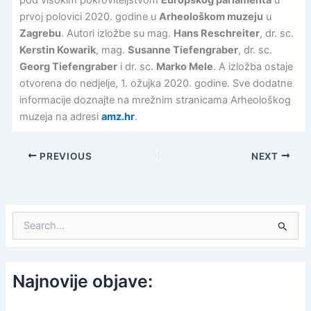
pod visokim pokroviteljstvom
Europskog parlamenta
u
prvoj polovici 2020. godine u
Arheološkom muzeju
u
Zagrebu
. Autori izložbe su mag.
Hans Reschreiter
, dr. sc.
Kerstin Kowarik
, mag.
Susanne Tiefengraber
, dr. sc.
Georg Tiefengraber
i dr. sc.
Marko Mele
. A izložba ostaje
otvorena do nedjelje, 1. ožujka 2020. godine. Sve dodatne
informacije doznajte na mrežnim stranicama Arheološkog
muzeja na adresi
amz.hr
.
PREVIOUS
NEXT
S
e
a
r
c
Najnovije objave:
h
f