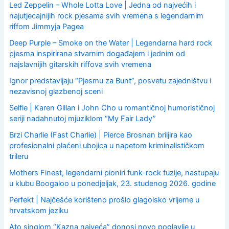
o
Led Zeppelin – Whole Lotta Love | Jedna od najvećih i
r
najutjecajnijih rock pjesama svih vremena s legendarnim
:
riffom Jimmyja Pagea
Deep Purple – Smoke on the Water | Legendarna hard rock
pjesma inspirirana stvarnim događajem i jednim od
najslavnijih gitarskih riffova svih vremena
Ignor predstavljaju “Pjesmu za Bunt”, posvetu zajedništvu i
nezavisnoj glazbenoj sceni
Selfie | Karen Gillan i John Cho u romantičnoj humorističnoj
seriji nadahnutoj mjuziklom “My Fair Lady”
Brzi Charlie (Fast Charlie) | Pierce Brosnan briljira kao
profesionalni plaćeni ubojica u napetom kriminalističkom
trileru
Mothers Finest, legendarni pioniri funk-rock fuzije, nastupaju
u klubu Boogaloo u ponedjeljak, 23. studenog 2026. godine
Perfekt | Najčešće korišteno prošlo glagolsko vrijeme u
hrvatskom jeziku
Ato singlom “Kazna najveća” donosi novo poglavlje u