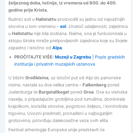
željeznog doba, točnije, iz vremena od 800. do 400.
godine prije Krista.
Rudnici soli u
Hallstattu
proizvodili su jednu od najvažnijih
sirovina u tom vremenu –
sol
. Unatoč udaljenosti, zajednica
u
Hallstattu
nije bila izolirana. Naime, ona je funkcionirala u
sklopu široke mreže pretpovijesnih zajednica koje su živjele
zapadno i istočno od
Alpa
.
PROČITAJTE VIŠE:
Muzeji u Zagrebu
| Popis gradskih
institucija i privatnih muzejskih ustanova
U blizini
Großkleina
, uz istočni put od Alpi do panonske
nizine, nastala su dva velika centra –
Falkenberg
pored
Judenburga te
Burgstallkogel
pored
Groa
. Ova su visinska
naselja, s pripadajućim grobljima pod tumulima, dominirala
krajolikom, koristila sirovine, pogotovo željezo, i kontrolirala
trgovinu. Uvozni predmeti, pronađeni u najbogatijim
grobovima, potvrđuju dalekosežne veze ovih elita.
Festival arheologije Europske unije predstavit će