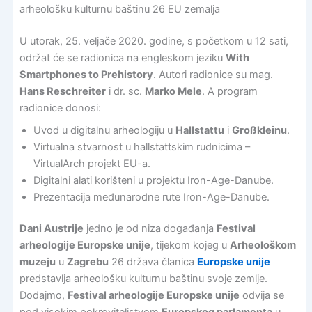
arheološku kulturnu baštinu 26 EU zemalja
U utorak, 25. veljače 2020. godine, s početkom u 12 sati,
održat će se radionica na engleskom jeziku
With
Smartphones to Prehistory
. Autori radionice su mag.
Hans Reschreiter
i dr. sc.
Marko Mele
. A program
radionice donosi:
Uvod u digitalnu arheologiju u
Hallstattu
i
Großkleinu
.
Virtualna stvarnost u hallstattskim rudnicima –
VirtualArch projekt EU-a.
Digitalni alati korišteni u projektu Iron-Age-Danube.
Prezentacija međunarodne rute Iron-Age-Danube.
Dani Austrije
jedno je od niza događanja
Festival
arheologije Europske unije
, tijekom kojeg u
Arheološkom
muzeju
u
Zagrebu
26 država članica
Europske unije
predstavlja arheološku kulturnu baštinu svoje zemlje.
Dodajmo,
Festival arheologije Europske unije
odvija se