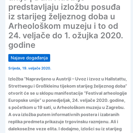
predstavljaju izložbu posuđa
iz starijeg željeznog doba u
Arheološkom muzeju i to od
24. veljače do 1. ožujka 2020.
godine
Najave događanja
Srijeda, 19. veljače 2020.
Izložba “Napravljeno u Austriji – Uvoz i izvoz u Hallstattu,
Strettwegu i Großkleinu tijekom starijeg željeznog doba”
otvorit će se u sklopu manifestacije “Festival arheologije
Europske unije” u ponedjeljak, 24. veljače 2020. godine,
s početkom u 19 sati, u Arheološkom muzeju u Zagrebu.
A ova izložba putem informativnih postera i izabranih
replika predmeta prikazuje trgovinsku razmjenu. Ali i
dalekosežne veze elita. I dodajmo, izlošci su iz starijeg