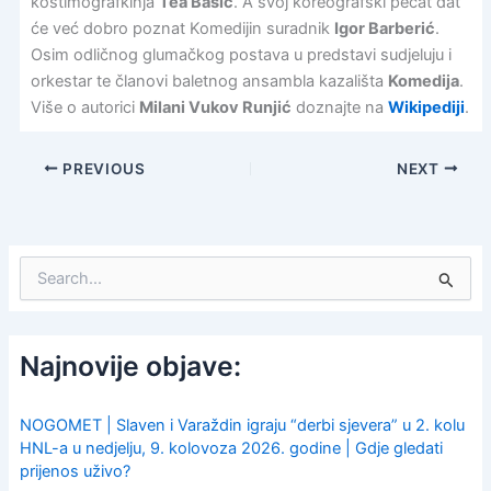
kostimografkinja
Tea Bašić
. A svoj koreografski pečat dat
će već dobro poznat Komedijin suradnik
Igor Barberić
.
Osim odličnog glumačkog postava u predstavi sudjeluju i
orkestar te članovi baletnog ansambla kazališta
Komedija
.
Više o autorici
Milani Vukov Runjić
doznajte na
Wikipediji
.
PREVIOUS
NEXT
S
e
a
r
c
Najnovije objave:
h
f
o
NOGOMET | Slaven i Varaždin igraju “derbi sjevera” u 2. kolu
r
HNL-a u nedjelju, 9. kolovoza 2026. godine | Gdje gledati
:
prijenos uživo?