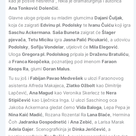
kad je posve nesretna”, rekla je dramaturginja i autorica
Ana Tonković Dolenčić
.
Glavne uloge pripale su mladim glumcima
Dajani Čuljak
,
koja će zaigrati
Edvinu pl. Podolsky
te
Ivanu Čuiću
koji igra
Saschu Ackermana
.
Saša Buneta
zaigrat će
Šlager
pjevača
,
Tetu Miciku
igra
Jasna Palić Picukarić
, a udovicu
Podolsky
,
Sofiju Vondelar
, utjelovit će
Mila Elegović
.
Uloga
Gregora pl. Podolskog
pripala je
Draženu Bratuliću
,
a
Franca Keopčeka
, poznatijeg pod imenom
Faraon
Keops Ra
, glumi
Goran Malus
.
Tu su još i
Fabijan Pavao Medvešek
u ulozi Faraonovog
asistenta Alfreda Makajeca,
Zlatko Ožbolt
kao Dimitrije
Lapčević,
Ana Magud
kao Veronika Skerlecz te
Nera
Stipičević
kao Liječnica Inga. U ulozi Saschinog oca
Jakoba Ackermana gledat ćemo
Vida Baloga
, Lepa Pepa je
Nina Kaić Madić
, Rozana Rozental Ra
Lana Blaće
, Hermina
Čoh
Jadranka Gospodnetić
i
Ana Zebić
, a Larisa Marak
Adela Gajer
. Scenografkinja je
Dinka Jeričević
, a