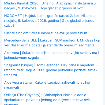
Mladen Ramljak 2026 | Dinamo i Ajax igraju finale turnira u
nedjelju, 9. kolovoza | Gdje gledati prijenos uživo?
NOGOMET | Hajduk i Istra igrat će susret 2. kola HNL-a u
nedjelju, 9. kolovoza 2026. godine | Gdje gledati prijenos
uživo?
Silente singlom “Prije ili kasnije” najavljuje novi album
Mercedes-Benz GLE | Luksuzni SUV nasljednik M-Klase koji
već desetljećima postavlja standarde premium segmenta
Aloe vera | Sukulentna biljka poznata po svojim svojstvima i
jednostavnom uzgoju
Snajperist (Sniper) | Tom Berenger i Billy Zane u napetom
ratnom trileru koji je 1993. godine pokrenuo poznatu filmsku
franšizu
Aloe vera u stanu | Kako je uzgajati, zalijevati i pravilno
njegovati
Odiseja (The Odyssey) | Christopher Nolan je donio
spektakularni povratak jednog od najvećih mitova svih
vremena