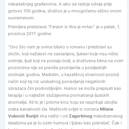
nekadašnjeg građanstva. A iako se radnja odvija prije
gotovo 100 godina, društvo je u mnogočemu slično onom
suvremenom.
Premijera predstave “Faraon iz Ilice je mrtav” je u petak, 1.
prosinca 2017. godine
“Ono što nam je svima blisko u romanu i predstavi su
zločin, koji nažalost ne zastarijeva, ljubavi koje nisu ništa
sretnije, ljudi koji ne postaju bolji, a društvena klima na ovim
prostorima nije se previše promijenila u poslijednjih
stotinjak godina. Međutim, u kazališnoj stvarnosti postoji
način koji taj niz uzaludnog ponavljanja negativnih
obrazaca čini podnošljivijim. Humor se može prepisati kao
terapija i u najtežim slučajevima promatranja ljudskih
anomalija. Ali to je i prizma kroz koju se raspršuje ubojita
zraka banalnosti zla. Maštoviti svijet iz romana
Milane
Vuković Runjić
ima nešto i od
Zagorkinog
melodramskog
idealizma pa je tu osim humora i ljubav kao pokretač. Čak i