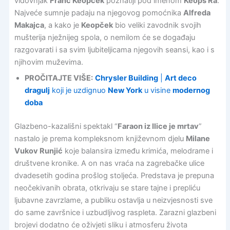
vidovnjak
Franc Keopček
poznatiji pod imenom
Keops Ra
.
Najveće sumnje padaju na njegovog pomoćnika
Alfreda
Makajca
, a kako je
Keopček
bio veliki zavodnik svojih
mušterija nježnijeg spola, o nemilom će se događaju
razgovarati i sa svim ljubiteljicama njegovih seansi, kao i s
njihovim muževima.
PROČITAJTE VIŠE:
Chrysler Building
|
Art deco
dragulj
koji je uzdignuo
New York
u visine
modernog
doba
Glazbeno-kazališni spektakl “
Faraon iz Ilice je mrtav
”
nastalo je prema kompleksnom književnom djelu
Milane
Vukov Runjić
koje balansira između krimića, melodrame i
društvene kronike. A on nas vraća na zagrebačke ulice
dvadesetih godina prošlog stoljeća. Predstava je prepuna
neočekivanih obrata, otkrivaju se stare tajne i prepliću
ljubavne zavrzlame, a publiku ostavlja u neizvjesnosti sve
do same završnice i uzbudljivog raspleta. Zarazni glazbeni
brojevi dodatno će oživjeti sliku i atmosferu života