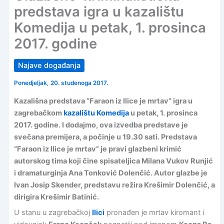
predstava igra u kazalištu
Komedija u petak, 1. prosinca
2017. godine
Najave događanja
Ponedjeljak, 20. studenoga 2017.
Kazališna predstava “Faraon iz Ilice je mrtav” igra u
zagrebačkom
kazalištu Komedija
u petak, 1. prosinca
2017. godine. I dodajmo, ova izvedba predstave je
svečana premijera, a počinje u 19.30 sati. Predstava
“Faraon iz Ilice je mrtav” je pravi glazbeni krimić
autorskog tima koji čine spisateljica Milana Vukov Runjić
i dramaturginja Ana Tonković Dolenčić. Autor glazbe je
Ivan Josip Skender, predstavu režira Krešimir Dolenčić, a
dirigira Krešimir Batinić.
U stanu u zagrebačkoj
Ilici
pronađen je mrtav kiromant i