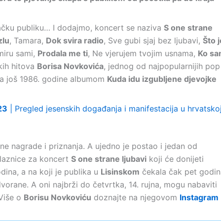
ačku publiku… I dodajmo, koncert se naziva
S one strane
zlu
, Tamara,
Dok svira radio
, Sve gubi sjaj bez ljubavi,
Što j
miru sami,
Prodala me ti
, Ne vjerujem tvojim usnama,
Ko s
ih hitova
Borisa Novkovića
, jednog od najpopularnijih pop
ela još 1986. godine albumom
Kuda idu izgubljene djevojke
23
| Pregled jesenskih događanja i manifestacija u hrvatsko
ne nagrade i priznanja. A ujedno je postao i jedan od
Ulaznice za koncert
S one strane ljubavi
koji će donijeti
ina, a na koji je publika u
Lisinskom
čekala čak pet godin
rane. A oni najbrži do četvrtka, 14. rujna, mogu nabaviti
 Više o
Borisu Novkoviću
doznajte na njegovom
Instagram