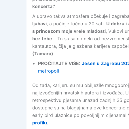
koncerta.”
A upravo takva atmosfera očekuje i zagreb
ljubavi
, a počinje točno u 20 sati.
U dobru i 
s princezom moje vrele mladosti
, Vukovi u
bez tebe
… To su samo neki od bezvremensk
kantautora, čija je glazbena karijera započ
(Tamara)
.
PROČITAJTE VIŠE:
Jesen u Zagrebu 20
metropoli
Od tada, karijeru su mu obilježile mnogobroj
najizvođenijih hrvatskih autora i izvođača. 
retrospektivu pjesama unazad zadnjih 35 god
dostupne su na blagajnama ove koncertne dvo
early bird ulaznice po povoljnijim cijenama!
profilu
.