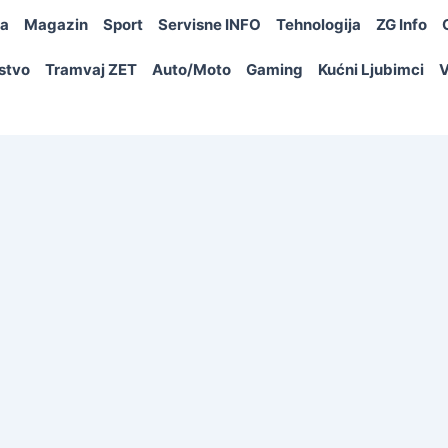
ja
Magazin
Sport
Servisne INFO
Tehnologija
ZG Info
rstvo
Tramvaj ZET
Auto/Moto
Gaming
Kućni Ljubimci
V