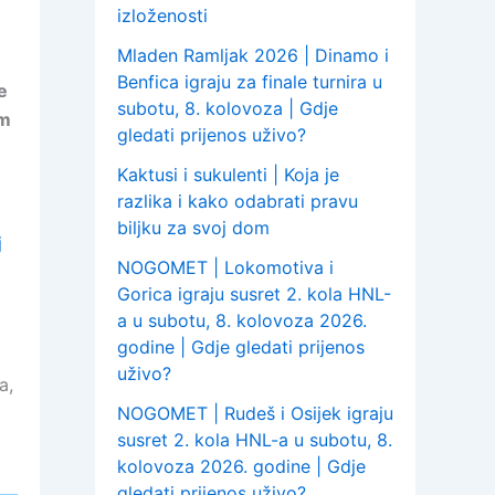
izloženosti
Mladen Ramljak 2026 | Dinamo i
Benfica igraju za finale turnira u
e
subotu, 8. kolovoza | Gdje
am
gledati prijenos uživo?
Kaktusi i sukulenti | Koja je
razlika i kako odabrati pravu
biljku za svoj dom
j
NOGOMET | Lokomotiva i
Gorica igraju susret 2. kola HNL-
a u subotu, 8. kolovoza 2026.
godine | Gdje gledati prijenos
uživo?
a,
NOGOMET | Rudeš i Osijek igraju
susret 2. kola HNL-a u subotu, 8.
kolovoza 2026. godine | Gdje
gledati prijenos uživo?