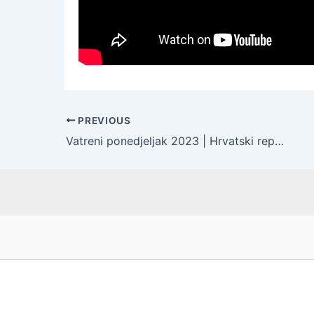
PREVIOUS
Vatreni ponedjeljak 2023 | Hrvatski reprezentativci su se družili s brojnim navijačima i odmjerili snage u uličnom nogometu