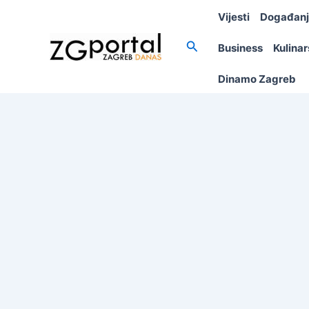
Skip
Vijesti
Događan
to
content
Search
Business
Kulina
Dinamo Zagreb