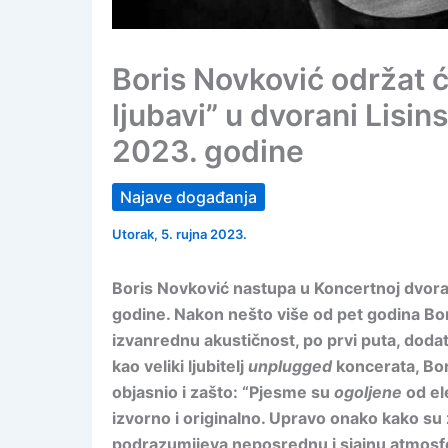
Boris Novković održat ć
ljubavi” u dvorani Lisin
2023. godine
Najave događanja
Utorak, 5. rujna 2023.
Boris Novković nastupa u Koncertnoj dvoran
godine. Nakon nešto više od pet godina Bori
izvanrednu akustičnost, po prvi puta, doda
kao veliki ljubitelj
unplugged
koncerata, Bor
objasnio i zašto: “Pjesme su
ogoljene
od ele
izvorno i originalno. Upravo onako kako su
podrazumijeva neposrednu i sjajnu atmosfe