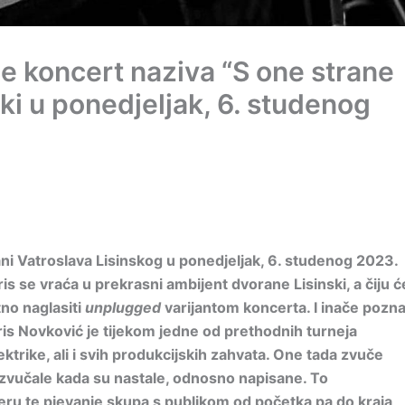
e koncert naziva “S one strane
ski u ponedjeljak, 6. studenog
i Vatroslava Lisinskog u ponedjeljak, 6. studenog 2023.
s se vraća u prekrasni ambijent dvorane Lisinski, a čiju ć
tno naglasiti
unplugged
varijantom koncerta. I inače pozna
is Novković je tijekom jedne od prethodnih turneja
ktrike, ali i svih produkcijskih zahvata. One tada zvuče
 zvučale kada su nastale, odnosno napisane. To
ru te pjevanje skupa s publikom od početka pa do kraja