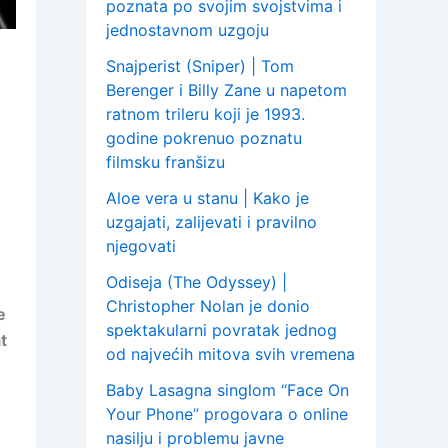
poznata po svojim svojstvima i
jednostavnom uzgoju
Snajperist (Sniper) | Tom
Berenger i Billy Zane u napetom
ratnom trileru koji je 1993.
godine pokrenuo poznatu
filmsku franšizu
Aloe vera u stanu | Kako je
uzgajati, zalijevati i pravilno
njegovati
Odiseja (The Odyssey) |
Christopher Nolan je donio
e
spektakularni povratak jednog
t
od najvećih mitova svih vremena
Baby Lasagna singlom “Face On
Your Phone” progovara o online
nasilju i problemu javne