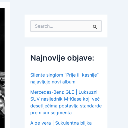
S
e
a
r
c
h
Najnovije objave:
f
o
r
:
Silente singlom “Prije ili kasnije”
najavljuje novi album
Mercedes-Benz GLE | Luksuzni
SUV nasljednik M-Klase koji već
desetljećima postavlja standarde
premium segmenta
Aloe vera | Sukulentna biljka