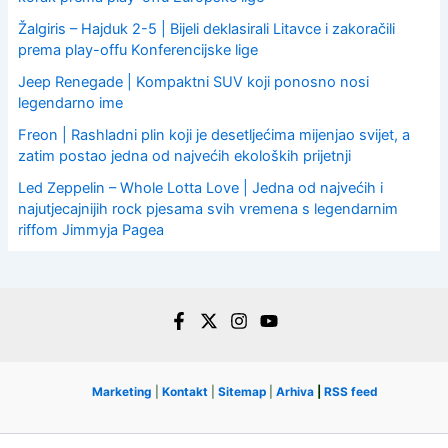
Žalgiris – Hajduk 2-5 | Bijeli deklasirali Litavce i zakoračili
prema play-offu Konferencijske lige
Jeep Renegade | Kompaktni SUV koji ponosno nosi
legendarno ime
Freon | Rashladni plin koji je desetljećima mijenjao svijet, a
zatim postao jedna od najvećih ekoloških prijetnji
Led Zeppelin – Whole Lotta Love | Jedna od najvećih i
najutjecajnijih rock pjesama svih vremena s legendarnim
riffom Jimmyja Pagea
Marketing
|
Kontakt
|
Sitemap
|
Arhiva
|
RSS feed