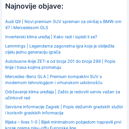
c
Najnovije objave:
h
f
o
Audi Q9 | Novi premium SUV spreman za okršaj s BMW-om
r
X7 i Mercedesom GLS
:
Inverterski klima uređaj | Kako radi i isplati li se?
Lemmings | Legendarna zagonetna igra koja je obilježila
cijelu jednu generaciju igrača
Autobusne linije ZET-a od broja 201 do broja 299 | Popis
linija i trasa kojima prometuju
Mercedes-Benz GLA | Premium kompaktni SUV s
modernom tehnologijom i vrhunskom udobnošću
Održavanje klima uređaja | Zašto je redoviti servis važan za
učinkovit rad
Servisne informacije Zagreb | Popis dežurnih gradskih službi
i korisnih gradskih informacija
Rijeka – Ilves 1-0 | Bijeli minimalnom pobjedom napravili prvi
korak prema play-offu Europske lige