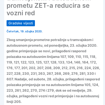
prometu ZET-a reducira se
vozni red
Gradske vijesti
Četvrtak, 19. ožujka 2020.
Zbog smanjenja prometne potražnje u tramvajskom i
autobusnom prometu, od ponedjeljka, 23. ožujka 2020.
godine primjenjuje se novi, prilagođeni raspored
polazaka na autobusnim linijama 107, 109, 110, 115, 118,
119, 121, 122, 123, 125, 127, 128, 133, 134, 146, 164, 172,
176, 177, 201, 202, 207, 208, 209, 212, 215, 216, 224, 226,
227, 228, 230, 231, 263, 267, 268, 269, 276, 281, 330 i
607. Nadalje, od subote, 28. ožujka, prilagođeni raspored
polazaka primjenjuje se na autobusnim linijama 105, 124,
223, 261, 262, 270, 274 i 279, dok se od nedjelje, 29.
ožujka, prilagođeni vozni red primjenjuje i na autobusnoj
liniji 205.