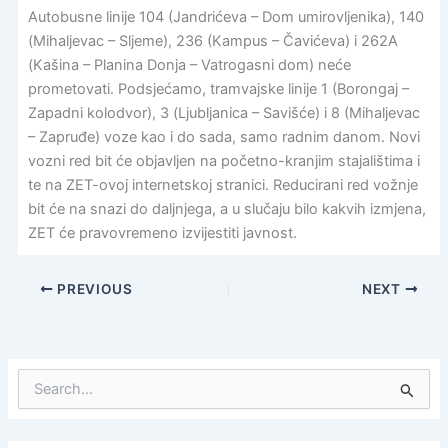
Autobusne linije 104 (Jandrićeva – Dom umirovljenika), 140
(Mihaljevac – Sljeme), 236 (Kampus – Čavićeva) i 262A
(Kašina – Planina Donja – Vatrogasni dom) neće
prometovati. Podsjećamo, tramvajske linije 1 (Borongaj –
Zapadni kolodvor), 3 (Ljubljanica – Savišće) i 8 (Mihaljevac
– Zapruđe) voze kao i do sada, samo radnim danom. Novi
vozni red bit će objavljen na početno-kranjim stajalištima i
te na ZET-ovoj internetskoj stranici. Reducirani red vožnje
bit će na snazi do daljnjega, a u slučaju bilo kakvih izmjena,
ZET će pravovremeno izvijestiti javnost.
PREVIOUS
NEXT
S
e
a
r