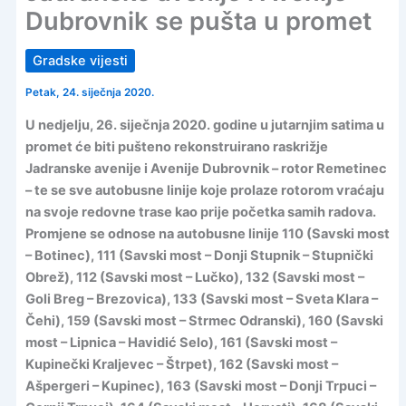
Dubrovnik se pušta u promet
Gradske vijesti
Petak, 24. siječnja 2020.
U nedjelju, 26. siječnja 2020. godine u jutarnjim satima u
promet će biti pušteno rekonstruirano raskrižje
Jadranske avenije i Avenije Dubrovnik – rotor Remetinec
– te se sve autobusne linije koje prolaze rotorom vraćaju
na svoje redovne trase kao prije početka samih radova.
Promjene se odnose na autobusne linije 110 (Savski most
– Botinec), 111 (Savski most – Donji Stupnik – Stupnički
Obrež), 112 (Savski most – Lučko), 132 (Savski most –
Goli Breg – Brezovica), 133 (Savski most – Sveta Klara –
Čehi), 159 (Savski most – Strmec Odranski), 160 (Savski
most – Lipnica – Havidić Selo), 161 (Savski most –
Kupinečki Kraljevec – Štrpet), 162 (Savski most –
Ašpergeri – Kupinec), 163 (Savski most – Donji Trpuci –