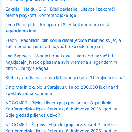
Žalgiris – Hajduk 2-5 | Bijeli deklasirali Litavce i zakoračili
prema play-offu Konferencijske lige
Jeep Renegade | Kompaktni SUV koji ponosno nosi
legendarno ime
Freon | Rashladni plin koji je desetljećima mijenjao svijet, a
zatim postao jedna od najvećih ekoloških prijetnji
Led Zeppelin – Whole Lotta Love | Jedna od najvećih i
najutjecajnijih rock pjesama svih vremena s legendarnim
riffom Jimmyja Pagea
Stefany predstavlja novu ljubavnu pjesmu “U tvojim rukama”
Dino Merlin okupio u Sarajevu više od 200.000 ljudi na tri
spektakularna koncerta
NOGOMET | Rijeka i Ilves igraju prvi susret 3. pretkola
Konferencijske lige u četvrtak, 6. kolovoza 2026. godine |
Gdje gledati prijenos uživo?
NOGOMET | Žalgiris i Hajduk igraju prvi susret 3. pretkola
Konferencijske lige u četvrtak, 6. kolovoza 2026. godine |