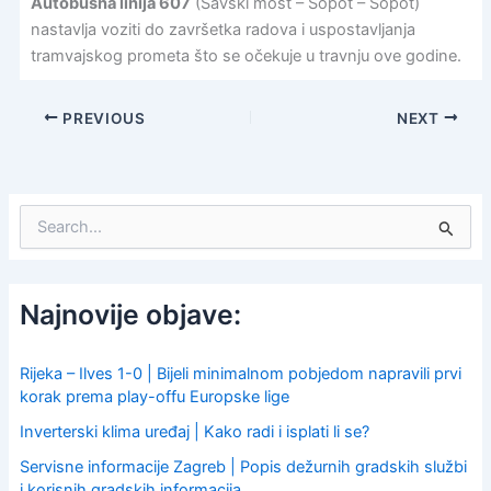
Autobusna linija 607
(Savski most – Sopot – Sopot)
nastavlja voziti do završetka radova i uspostavljanja
tramvajskog prometa što se očekuje u travnju ove godine.
PREVIOUS
NEXT
S
e
a
r
c
Najnovije objave:
h
f
o
Rijeka – Ilves 1-0 | Bijeli minimalnom pobjedom napravili prvi
r
korak prema play-offu Europske lige
:
Inverterski klima uređaj | Kako radi i isplati li se?
Servisne informacije Zagreb | Popis dežurnih gradskih službi
i korisnih gradskih informacija