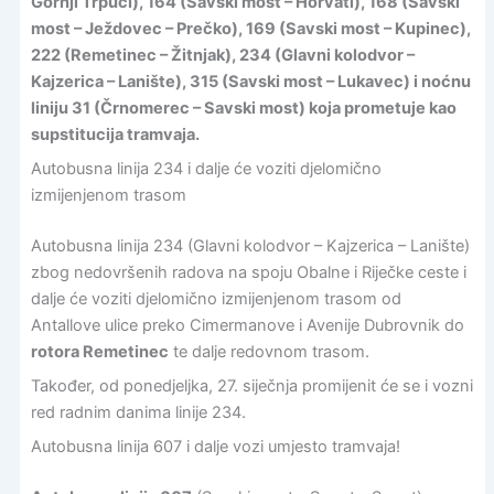
Gornji Trpuci), 164 (Savski most – Horvati), 168 (Savski
most – Ježdovec – Prečko), 169 (Savski most – Kupinec),
222 (Remetinec – Žitnjak), 234 (Glavni kolodvor –
Kajzerica – Lanište), 315 (Savski most – Lukavec) i noćnu
liniju 31 (Črnomerec – Savski most) koja prometuje kao
supstitucija tramvaja.
Autobusna linija 234 i dalje će voziti djelomično
izmijenjenom trasom
Autobusna linija 234 (Glavni kolodvor – Kajzerica – Lanište)
zbog nedovršenih radova na spoju Obalne i Riječke ceste i
dalje će voziti djelomično izmijenjenom trasom od
Antallove ulice preko Cimermanove i Avenije Dubrovnik do
rotora Remetinec
te dalje redovnom trasom.
Također, od ponedjeljka, 27. siječnja promijenit će se i vozni
red radnim danima linije 234.
Autobusna linija 607 i dalje vozi umjesto tramvaja!