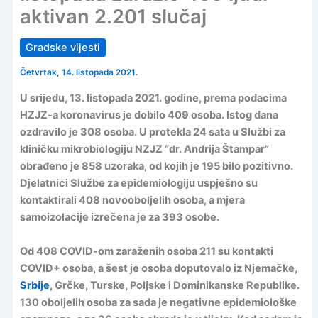
aktivan 2.201 slučaj
Gradske vijesti
Četvrtak, 14. listopada 2021.
U srijedu, 13. listopada 2021. godine, prema podacima
HZJZ-a koronavirus je dobilo 409 osoba. Istog dana
ozdravilo je 308 osoba. U protekla 24 sata u Službi za
kliničku mikrobiologiju NZJZ “dr. Andrija Štampar”
obrađeno je 858 uzoraka, od kojih je 195 bilo pozitivno.
Djelatnici Službe za epidemiologiju uspješno su
kontaktirali 408 novooboljelih osoba, a mjera
samoizolacije izrečena je za 393 osobe.
Od 408 COVID-om zaraženih osoba 211 su kontakti
COVID+ osoba, a šest je osoba doputovalo iz Njemačke,
Srbije
, Grčke, Turske, Poljske i Dominikanske Republike.
130 oboljelih osoba za sada je negativne epidemiološke