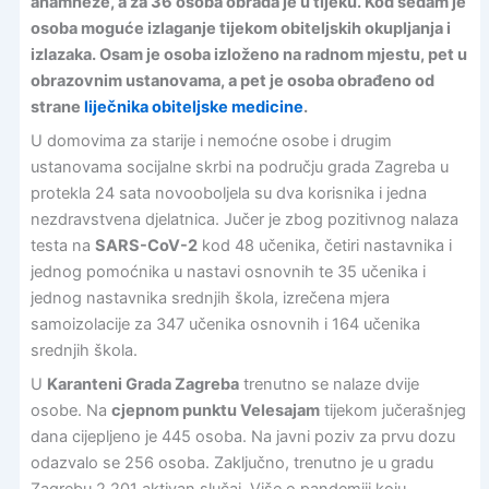
anamneze, a za 36 osoba obrada je u tijeku. Kod sedam je
osoba moguće izlaganje tijekom obiteljskih okupljanja i
izlazaka. Osam je osoba izloženo na radnom mjestu, pet u
obrazovnim ustanovama, a pet je osoba obrađeno od
strane
liječnika obiteljske medicine
.
U domovima za starije i nemoćne osobe i drugim
ustanovama socijalne skrbi na području grada Zagreba u
protekla 24 sata novooboljela su dva korisnika i jedna
nezdravstvena djelatnica. Jučer je zbog pozitivnog nalaza
testa na
SARS-CoV-2
kod 48 učenika, četiri nastavnika i
jednog pomoćnika u nastavi osnovnih te 35 učenika i
jednog nastavnika srednjih škola, izrečena mjera
samoizolacije za 347 učenika osnovnih i 164 učenika
srednjih škola.
U
Karanteni Grada Zagreba
trenutno se nalaze dvije
osobe. Na
cjepnom punktu Velesajam
tijekom jučerašnjeg
dana cijepljeno je 445 osoba. Na javni poziv za prvu dozu
odazvalo se 256 osoba. Zaključno, trenutno je u gradu