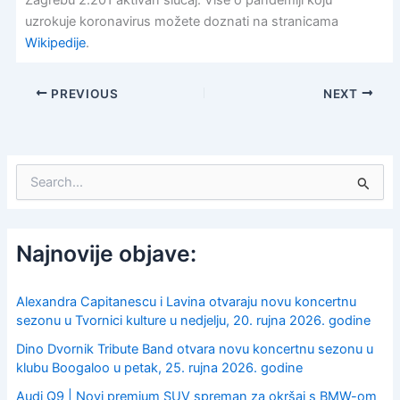
Zagrebu 2.201 aktivan slučaj. Više o pandemiji koju
uzrokuje koronavirus možete doznati na stranicama
Wikipedije
.
PREVIOUS
NEXT
S
e
a
r
c
Najnovije objave:
h
f
o
Alexandra Capitanescu i Lavina otvaraju novu koncertnu
r
sezonu u Tvornici kulture u nedjelju, 20. rujna 2026. godine
:
Dino Dvornik Tribute Band otvara novu koncertnu sezonu u
klubu Boogaloo u petak, 25. rujna 2026. godine
Audi Q9 | Novi premium SUV spreman za okršaj s BMW-om