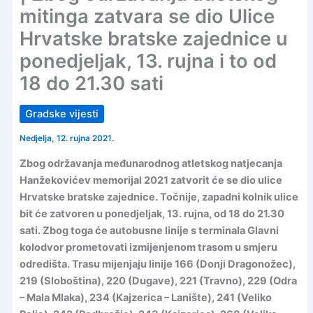
mitinga zatvara se dio Ulice
Hrvatske bratske zajednice u
ponedjeljak, 13. rujna i to od
18 do 21.30 sati
Gradske vijesti
Nedjelja, 12. rujna 2021.
Zbog održavanja međunarodnog atletskog natjecanja
Hanžekovićev memorijal 2021 zatvorit će se dio ulice
Hrvatske bratske zajednice. Točnije, zapadni kolnik ulice
bit će zatvoren u ponedjeljak, 13. rujna, od 18 do 21.30
sati. Zbog toga će autobusne linije s terminala Glavni
kolodvor prometovati izmijenjenom trasom u smjeru
odredišta. Trasu mijenjaju linije 166 (Donji Dragonožec),
219 (Sloboština), 220 (Dugave), 221 (Travno), 229 (Odra
– Mala Mlaka), 234 (Kajzerica – Lanište), 241 (Veliko