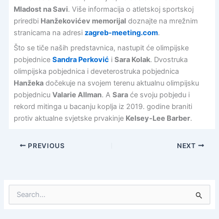
Mladost na Savi
. Više informacija o atletskoj sportskoj
priredbi
Hanžekovićev memorijal
doznajte na mrežnim
stranicama na adresi
zagreb-meeting.com
.
Što se tiče naših predstavnica, nastupit će olimpijske
pobjednice
Sandra Perković
i
Sara Kolak
. Dvostruka
olimpijska pobjednica i deveterostruka pobjednica
Hanžeka
dočekuje na svojem terenu aktualnu olimpijsku
pobjednicu
Valarie Allman
. A
Sara
će svoju pobjedu i
rekord mitinga u bacanju koplja iz 2019. godine braniti
protiv aktualne svjetske prvakinje
Kelsey-Lee Barber
.
PREVIOUS
NEXT
S
e
a
r