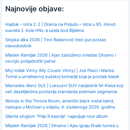
c
Najnovije objave:
h
f
o
Hajduk – Istra 2-2 | Drama na Poljudu – Istra u 95. minuti
r
susreta 2. kola HNL-a uzela bod Bijelima
:
Sinjska alka 2026 | Tino Radanović treći put postao
slavodobitnik
Mladen Ramljak 2026 | Ajax zasluženo svladao Dinamo i
osvojio pobjednički pehar
Moj rođak Vinny (My Cousin Vinny) | Joe Pesci i Marisa
Tomei u urnebesnoj sudskoj komediji koja je postala klasik
Mercedes-Benz GLE | Luksuzni SUV nasljednik M-Klase koji
već desetljećima postavlja standarde premium segmenta
Wolves in the Throne Room, američki black metal bend,
nastupa u Močvari u srijedu, 4. studenoga 2026. godine
Silente singlom “Prije ili kasnije” najavljuje novi album
Mladen Ramljak 2026 | Dinamo i Ajax igraju finale turnira u