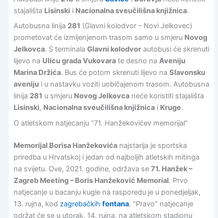
stajališta
Lisinski
i
Nacionalna sveučilišna knjižnica
.
Autobusna linija
281
(Glavni kolodvor – Novi Jelkovec)
prometovat će izmijenjenom trasom samo u smjeru
Novog
Jelkovca
. S terminala
Glavni kolodvor
autobusi će skrenuti
lijevo na
Ulicu grada Vukovara
te desno na
Aveniju
Marina Držića
. Bus će potom skrenuti lijevo na
Slavonsku
aveniju
i u nastavku voziti uobičajenom trasom. Autobusna
linija
281
u smjeru
Novog Jelkovca
neće koristiti stajališta
Lisinski
,
Nacionalna sveučilišna knjižnica
i
Kruge
.
O atletskom natjecanju “71. Hanžekovićev memorijal”
Memorijal Borisa Hanžekovića
najstarija je sportska
priredba u Hrvatskoj i jedan od najboljih atletskih mitinga
na svijetu. Ove, 2021. godine, održava se
71. Hanžek –
Zagreb Meeting – Boris Hanžeković Memorial
. Prvo
natjecanje u bacanju kugle na rasporedu je u ponedjeljak,
13. rujna, kod
zagrebačkih
fontana
. “Pravo” natjecanje
održat će se u utorak, 14. rujna, na atletskom stadionu