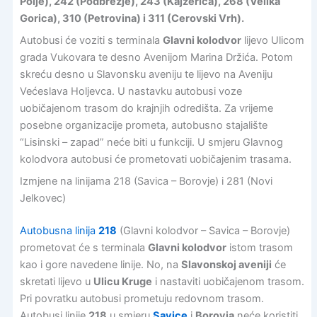
Polje), 242 (Podbrežje), 243 (Kajzerica), 268 (Velika
Gorica), 310 (Petrovina) i 311 (Cerovski Vrh).
Autobusi će voziti s terminala
Glavni kolodvor
lijevo Ulicom
grada Vukovara te desno Avenijom Marina Držića. Potom
skreću desno u Slavonsku aveniju te lijevo na Aveniju
Većeslava Holjevca. U nastavku autobusi voze
uobičajenom trasom do krajnjih odredišta. Za vrijeme
posebne organizacije prometa, autobusno stajalište
“Lisinski – zapad” neće biti u funkciji. U smjeru Glavnog
kolodvora autobusi će prometovati uobičajenim trasama.
Izmjene na linijama 218 (Savica – Borovje) i 281 (Novi
Jelkovec)
Autobusna linija
218
(Glavni kolodvor – Savica – Borovje)
prometovat će s terminala
Glavni kolodvor
istom trasom
kao i gore navedene linije. No, na
Slavonskoj aveniji
će
skretati lijevo u
Ulicu Kruge
i nastaviti uobičajenom trasom.
Pri povratku autobusi prometuju redovnom trasom.
Autobusi linije
218
u smjeru
Savice
i
Borovja
neće koristiti