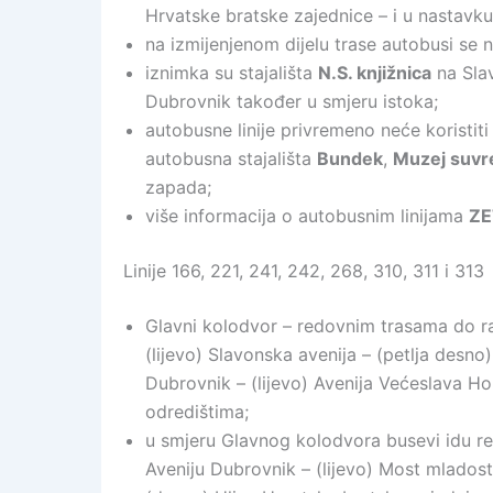
Hrvatske bratske zajednice – i u nastav
na izmijenjenom dijelu trase autobusi se n
iznimka su stajališta
N.S. knjižnica
na Slav
Dubrovnik također u smjeru istoka;
autobusne linije privremeno neće koristiti
autobusna stajališta
Bundek
,
Muzej suvr
zapada;
više informacija o autobusnim linijama
ZE
Linije 166, 221, 241, 242, 268, 310, 311 i 313
Glavni kolodvor – redovnim trasama do ra
(lijevo) Slavonska avenija – (petlja desn
Dubrovnik – (lijevo) Avenija Većeslava H
odredištima;
u smjeru Glavnog kolodvora busevi idu r
Aveniju Dubrovnik – (lijevo) Most mladost