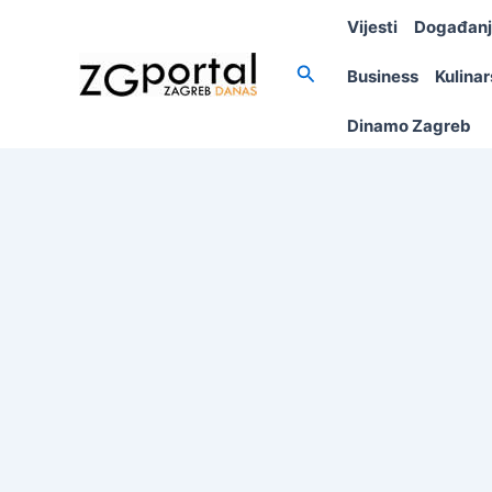
Skip
Vijesti
Događan
to
content
Search
Business
Kulina
Dinamo Zagreb