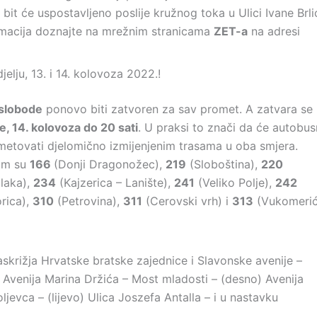
e bit će uspostavljeno poslije kružnog toka u Ulici Ivane Brli
ormacija doznajte na mrežnim stranicama
ZET-a
na adresi
elju, 13. i 14. kolovoza 2022.!
slobode
ponovo biti zatvoren za sav promet. A zatvara se
e, 14. kolovoza do 20 sati
. U praksi to znači da će autobu
metovati djelomično izmijenjenim trasama u oba smjera.
jom su
166
(Donji Dragonožec),
219
(Sloboština),
220
laka),
234
(Kajzerica – Lanište),
241
(Veliko Polje),
242
rica),
310
(Petrovina),
311
(Cerovski vrh) i
313
(Vukomerić
skrižja Hrvatske bratske zajednice i Slavonske avenije –
o) Avenija Marina Držića – Most mladosti – (desno) Avenija
jevca – (lijevo) Ulica Joszefa Antalla – i u nastavku