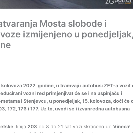
tvaranja Mosta slobode i
voze izmijenjeno u ponedjeljak
ine
 kolovoza 2022. godine, u tramvaji i autobusi ZET-a vozit 
ucirani vozni red primjenjivat će se i na uspinjaču i
emetama i Stenjevcu, u ponedjeljak, 15. kolovoza, doći će 
3, 172, 176 i 177. Uz to, uvodi se i izvanredna autobusna
metske
, linija
203
od 8 do 21 sat vozi skraćeno do
Vineca
!