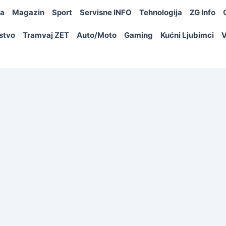
ja
Magazin
Sport
Servisne INFO
Tehnologija
ZG Info
rstvo
Tramvaj ZET
Auto/Moto
Gaming
Kućni Ljubimci
V