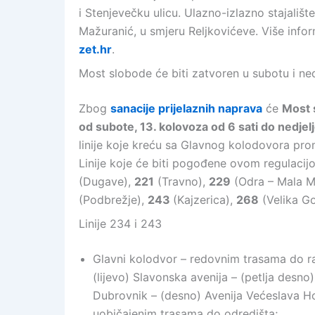
i Stenjevečku ulicu. Ulazno-izlazno stajališt
Mažuranić, u smjeru Reljkovićeve. Više inf
zet.hr
.
Most slobode će biti zatvoren u subotu i nedj
Zbog
sanacije prijelaznih naprava
će
Most 
od subote, 13. kolovoza od 6 sati do nedjelj
linije koje kreću sa Glavnog kolodovora pro
Linije koje će biti pogođene ovom regulaci
(Dugave),
221
(Travno),
229
(Odra – Mala M
(Podbrežje),
243
(Kajzerica),
268
(Velika Go
Linije 234 i 243
Glavni kolodvor – redovnim trasama do ra
(lijevo) Slavonska avenija – (petlja desn
Dubrovnik – (desno) Avenija Većeslava Hol
uobičajenim trasama do odredišta;