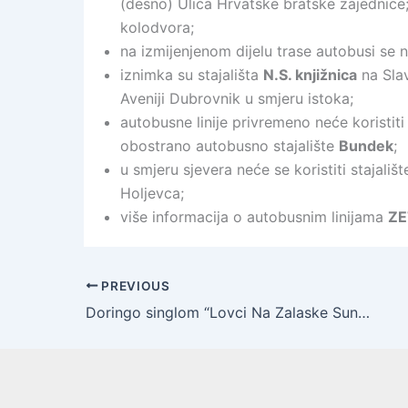
(desno) Ulica Hrvatske bratske zajednice
kolodvora;
na izmijenjenom dijelu trase autobusi se n
iznimka su stajališta
N.S. knjižnica
na Slav
Aveniji Dubrovnik u smjeru istoka;
autobusne linije privremeno neće koristiti
obostrano autobusno stajalište
Bundek
;
u smjeru sjevera neće se koristiti stajališ
Holjevca;
više informacija o autobusnim linijama
ZE
PREVIOUS
Doringo singlom “Lovci Na Zalaske Sunca” najavljuje izlazak novog albuma