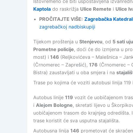
Istovremeno će biti uspostavljena izvanredn
Kaptola
do raskrižja
Ulice Remete
i
Ulice I
PROČITAJTE VIŠE:
Zagrebačka Katedral
zagrebačkoj nadbiskupiji
Tijekom proštenja u
Stenjevcu
, od
5 sati uj
Prometne policije
, doći će do izmjena u pr
most) i
146
(Reljkovićeva – Malešnica – Jank
(Črnomerec – Zaprešić),
176
(Črnomerec – G
Bistra) zaustavljati u oba smjera i na
stajal
Trase po kojima će voziti autobusi linija 119 
Autobus linije
119
vozit će uobičajenom traso
i
Alejom Bologne
, skretati lijevo u Škorpi
uobičajenom trasom do krajnjeg odredišta. I
trase koristit će sva usputna stajališta.
Autobusna linija
146
prometovat će skraćeno