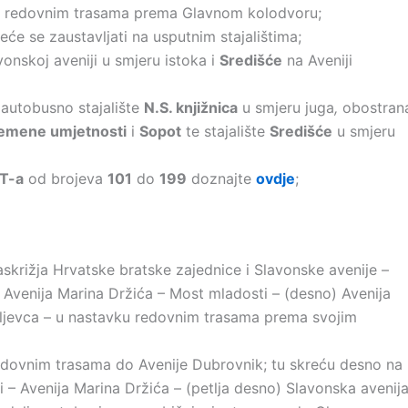
ku redovnim trasama prema Glavnom kolodvoru;
eće se zaustavljati na usputnim stajalištima;
onskoj aveniji u smjeru istoka i
Središće
na Aveniji
 autobusno stajalište
N.S. knjižnica
u smjeru juga
,
obostran
emene umjetnosti
i
Sopot
te stajalište
Središće
u smjeru
T-a
od brojeva
101
do
199
doznajte
ovdje
;
skrižja Hrvatske bratske zajednice i Slavonske avenije –
o) Avenija Marina Držića – Most mladosti – (desno) Avenija
oljevca – u nastavku redovnim trasama prema svojim
edovnim trasama do Avenije Dubrovnik; tu skreću desno na
i – Avenija Marina Držića – (petlja desno) Slavonska avenija