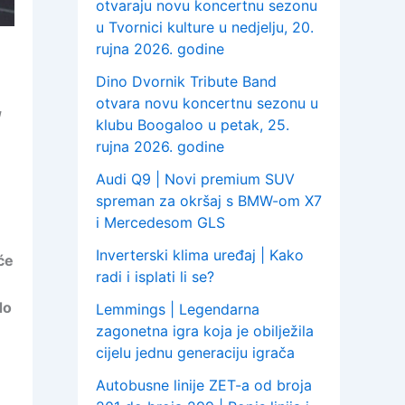
otvaraju novu koncertnu sezonu
u Tvornici kulture u nedjelju, 20.
rujna 2026. godine
Dino Dvornik Tribute Band
,
otvara novu koncertnu sezonu u
klubu Boogaloo u petak, 25.
rujna 2026. godine
Audi Q9 | Novi premium SUV
spreman za okršaj s BMW-om X7
i Mercedesom GLS
Inverterski klima uređaj | Kako
će
radi i isplati li se?
do
Lemmings | Legendarna
zagonetna igra koja je obilježila
cijelu jednu generaciju igrača
Autobusne linije ZET-a od broja