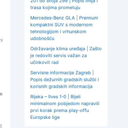
201 do broja 299 | Popis linija i
trasa kojima prometuju
Mercedes-Benz GLA | Premium
kompaktni SUV s modernom
tehnologijom i vrhunskom
udobnošću
ni
Održavanje klima uređaja | Zašto
je redoviti servis važan za
učinkovit rad
Servisne informacije Zagreb |
Popis dežurnih gradskih službi i
korisnih gradskih informacija
om
Rijeka – Ilves 1-0 | Bijeli
minimalnom pobjedom napravili
prvi korak prema play-offu
Europske lige
ić