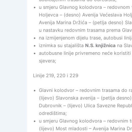
u smjeru Glavnog kolodvora – redovnom tr
Holjevca – (desno) Avenija Većeslava Holj
Avenija Marina Držića – (petlja desno) Sl
u nastavku redovnim trasama prema Gla
na izmijenjenom dijelu trase, autobusi lini
iznimka su stajališta
N.S. knjižnica
na Slav
autobusne linije privremeno neće koristiti 
sjevera;
Linije 219, 220 i 229
Glavni kolodvor – redovnim trasama do ra
(lijevo) Slavonska avenija – (petlja desn
Dubrovnik – (lijevo) Ulica Savezne Repub
odredištima;
u smjeru Glavnog kolodvora – redovnim t
(lijevo) Most mladosti – Avenija Marina Dr