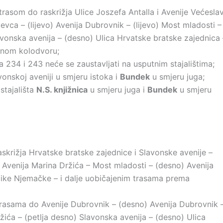
asom do raskrižja Ulice Joszefa Antalla i Avenije Većesla
evca – (lijevo) Avenija Dubrovnik – (lijevo) Most mladosti –
avonska avenija – (desno) Ulica Hrvatske bratske zajednica 
vnom kolodvoru;
ja 234 i 243 neće se zaustavljati na usputnim stajalištima;
onskoj aveniji u smjeru istoka i
Bundek
u smjeru juga;
stajališta
N.S. knjižnica
u smjeru juga i
Bundek
u smjeru
skrižja Hrvatske bratske zajednice i Slavonske avenije –
o) Avenija Marina Držića – Most mladosti – (desno) Avenija
like Njemačke – i dalje uobičajenim trasama prema
rasama do Avenije Dubrovnik – (desno) Avenija Dubrovnik 
žića – (petlja desno) Slavonska avenija – (desno) Ulica