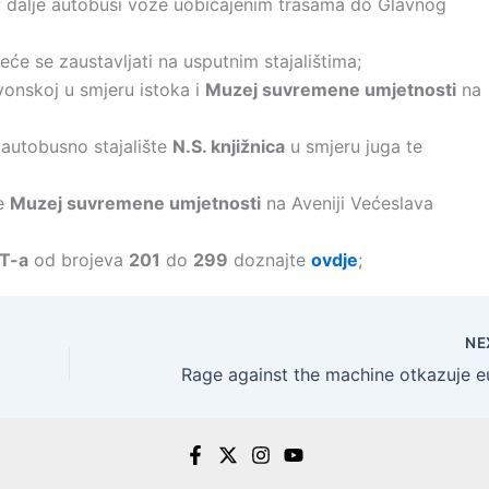
; dalje autobusi voze uobičajenim trasama do Glavnog
eće se zaustavljati na usputnim stajalištima;
onskoj u smjeru istoka i
Muzej suvremene umjetnosti
na
 autobusno stajalište
N.S. knjižnica
u smjeru juga te
te
Muzej suvremene umjetnosti
na Aveniji Većeslava
T-a
od brojeva
201
do
299
doznajte
ovdje
;
NE