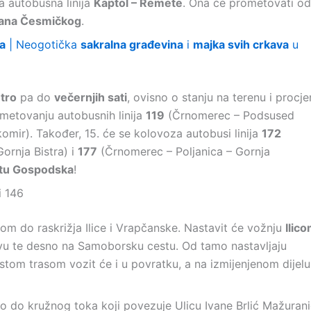
a autobusna linija
Kaptol – Remete
. Ona će prometovati od
vana Česmičkog
.
a
| Neogotička
sakralna građevina
i
majka svih crkava
u
utro
pa do
večernjih sati
, ovisno o stanju na terenu i procje
ometovanju autobusnih linija
119
(Črnomerec – Podsused
omir). Također, 15. će se kolovoza autobusi linija
172
ornja Bistra) i
177
(Črnomerec – Poljanica – Gornja
ištu Gospodska
!
i 146
m do raskrižja Ilice i Vrapčanske. Nastavit će vožnju
Ilic
kovu te desno na Samoborsku cestu. Od tamo nastavljaju
stom trasom vozit će i u povratku, a na izmijenjenom dijelu
 do kružnog toka koji povezuje Ulicu Ivane Brlić Mažuran