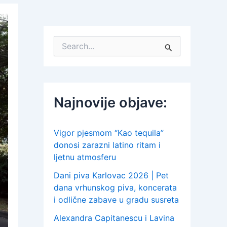
S
e
a
r
c
h
Najnovije objave:
f
o
r
:
Vigor pjesmom “Kao tequila”
donosi zarazni latino ritam i
ljetnu atmosferu
Dani piva Karlovac 2026 | Pet
dana vrhunskog piva, koncerata
i odlične zabave u gradu susreta
Alexandra Capitanescu i Lavina