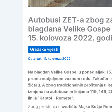
Autobusi ZET-a zbog za
blagdana Velike Gospe 
15. kolovoza 2022. god
Gradske vijesti
Četvrtak, 11. kolovoza 2022.
Na blagdan Velike Gospe, u ponedjeljak, 15.
prema nedjeljnom voznom redu. Također, red
žičaru. A zbog tradicionalnih proštenja u R
izmjena na autobusnim linijama 119, 146, 20
linija “Kaptol – Remete”.
Zbog proštenja u
svetištu Majke Božje Re