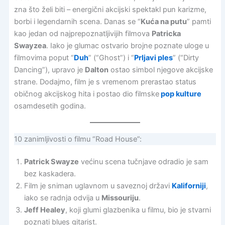
zna što želi biti – energični akcijski spektakl pun karizme,
borbi i legendarnih scena. Danas se “
Kuća na putu
” pamti
kao jedan od najprepoznatljivijih filmova
Patricka
Swayzea
. Iako je glumac ostvario brojne poznate uloge u
filmovima poput “
Duh
” (“Ghost”) i “
Prljavi ples
” (“Dirty
Dancing”), upravo je
Dalton
ostao simbol njegove akcijske
strane. Dodajmo, film je s vremenom prerastao status
običnog akcijskog hita i postao dio filmske
pop kulture
osamdesetih godina.
10 zanimljivosti o filmu “Road House”:
Patrick Swayze
većinu scena tučnjave odradio je sam
bez kaskadera.
Film je sniman uglavnom u saveznoj državi
Kaliforniji
,
iako se radnja odvija u
Missouriju
.
Jeff Healey
, koji glumi glazbenika u filmu, bio je stvarni
poznati blues gitarist.