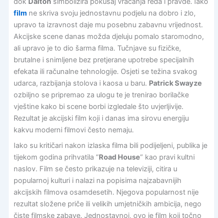
dok
Dalton
simbolizira pokušaj vraćanja reda i pravde. Iako
film
ne skriva svoju jednostavnu podjelu na dobro i zlo,
upravo ta izravnost daje mu posebnu zabavnu vrijednost.
Akcijske scene danas možda djeluju pomalo staromodno,
ali upravo je to dio šarma filma. Tučnjave su fizičke,
brutalne i snimljene bez pretjerane upotrebe specijalnih
efekata ili računalne tehnologije. Osjeti se težina svakog
udarca, razbijanja stolova i kaosa u baru.
Patrick Swayze
ozbiljno se pripremao za ulogu te je trenirao borilačke
vještine kako bi scene borbi izgledale što uvjerljivije.
Rezultat je akcijski film koji i danas ima sirovu energiju
kakvu moderni filmovi često nemaju.
Iako su kritičari nakon izlaska filma bili podijeljeni, publika je
tijekom godina prihvatila “
Road House
” kao pravi kultni
naslov. Film se često prikazuje na televiziji, citira u
popularnoj kulturi i nalazi na popisima najzabavnijih
akcijskih filmova osamdesetih. Njegova popularnost nije
rezultat složene priče ili velikih umjetničkih ambicija, nego
čiste filmske zabave. Jednostavnoi, ovo je film koji točno