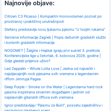
c
Najnovije objave:
h
f
o
Citroen C3 Picasso | Kompaktni monovolumen poznat po
r
prostranoj i praktičnoj unutrašnjosti
:
Stefany predstavlja novu ljubavnu pjesmu “U tvojim rukama”
Servisne informacije Zagreb | Popis dežurnih gradskih službi
i korisnih gradskih informacija
NOGOMET | Žalgiris i Hajduk igraju prvi susret 3. pretkola
Konferencijske lige u četvrtak, 6. kolovoza 2026. godine |
Gdje gledati prijenos uživo?
Led Zeppelin – Whole Lotta Love | Jedna od najvećih i
najutjecajnijih rock pjesama svih vremena s legendarnim
riffom Jimmyja Pagea
Deep Purple – Smoke on the Water | Legendarna hard rock
pjesma inspirirana stvarnim događajem i jednim od
najslavnijih gitarskih riffova svih vremena
Ignor predstavljaju “Pjesmu za Bunt”, posvetu zajedništvu i
nezavisnoj glazbenoj sceni