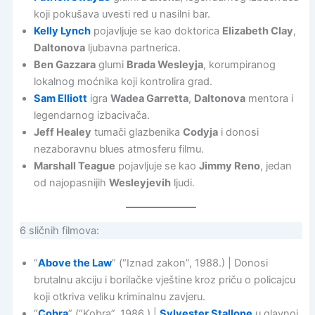
koji pokušava uvesti red u nasilni bar.
Kelly Lynch
pojavljuje se kao doktorica
Elizabeth Clay
,
Daltonova
ljubavna partnerica.
Ben Gazzara
glumi
Brada Wesleyja
, korumpiranog
lokalnog moćnika koji kontrolira grad.
Sam Elliott
igra
Wadea Garretta
,
Daltonova
mentora i
legendarnog izbacivača.
Jeff Healey
tumači glazbenika
Codyja
i donosi
nezaboravnu blues atmosferu filmu.
Marshall Teague
pojavljuje se kao
Jimmy Reno
, jedan
od najopasnijih
Wesleyjevih
ljudi.
6 sličnih filmova:
“
Above the Law
” (“Iznad zakon”, 1988.) | Donosi
brutalnu akciju i borilačke vještine kroz priču o policajcu
koji otkriva veliku kriminalnu zavjeru.
“
Cobra
” (“Kobra”, 1986.) |
Sylvester Stallone
u glavnoj