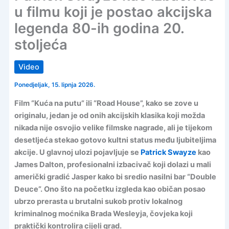
u filmu koji je postao akcijska
legenda 80-ih godina 20.
stoljeća
Video
Ponedjeljak, 15. lipnja 2026.
Film “Kuća na putu” ili “Road House”, kako se zove u
originalu, jedan je od onih akcijskih klasika koji možda
nikada nije osvojio velike filmske nagrade, ali je tijekom
desetljeća stekao gotovo kultni status među ljubiteljima
akcije. U glavnoj ulozi pojavljuje se
Patrick Swayze
kao
James Dalton, profesionalni izbacivač koji dolazi u mali
američki gradić Jasper kako bi sredio nasilni bar “Double
Deuce”. Ono što na početku izgleda kao običan posao
ubrzo prerasta u brutalni sukob protiv lokalnog
kriminalnog moćnika Brada Wesleyja, čovjeka koji
praktički kontrolira cijeli grad.