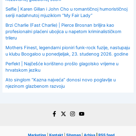
Selfie | Karen Gillan i John Cho u romantičnoj humorističnoj
seriji nadahnutoj mjuziklom “My Fair Lady”
Brzi Charlie (Fast Charlie) | Pierce Brosnan briljira kao
profesionalni plaćeni ubojica u napetom kriminalističkom
trileru
Mothers Finest, legendarni pioniri funk-rock fuzije, nastupaju
u klubu Boogaloo u ponedjeljak, 23. studenog 2026. godine
Perfekt | Najčešće korišteno prošlo glagolsko vrijeme u
hrvatskom jeziku
Ato singlom “Kazna najveća” donosi novo poglavlje u
njezinom glazbenom razvoju
Marketing
|
Kontakt
|
Sitemap
|
Arhiva
|
RSS feed