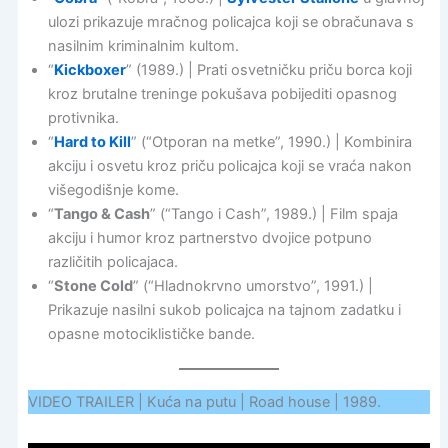
ulozi prikazuje mračnog policajca koji se obračunava s
nasilnim kriminalnim kultom.
“
Kickboxer
” (1989.) | Prati osvetničku priču borca koji
kroz brutalne treninge pokušava pobijediti opasnog
protivnika.
“
Hard to Kill
” (“Otporan na metke”, 1990.) | Kombinira
akciju i osvetu kroz priču policajca koji se vraća nakon
višegodišnje kome.
“
Tango & Cash
” (“Tango i Cash”, 1989.) | Film spaja
akciju i humor kroz partnerstvo dvojice potpuno
različitih policajaca.
“
Stone Cold
” (“Hladnokrvno umorstvo”, 1991.) |
Prikazuje nasilni sukob policajca na tajnom zadatku i
opasne motociklističke bande.
VIDEO TRAILER | Kuća na putu | Road house | 1989.