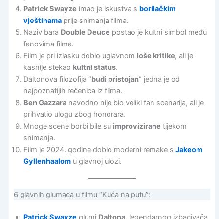
Patrick Swayze
imao je iskustva s
borilačkim
vještinama
prije snimanja filma.
Naziv bara
Double Deuce
postao je kultni simbol među
fanovima filma.
Film je pri izlasku dobio uglavnom
loše kritike
, ali je
kasnije stekao
kultni status
.
Daltonova filozofija “
budi pristojan
” jedna je od
najpoznatijih rečenica iz filma.
Ben Gazzara
navodno nije bio veliki fan scenarija, ali je
prihvatio ulogu zbog honorara.
Mnoge scene borbi bile su
improvizirane
tijekom
snimanja.
Film je 2024. godine dobio moderni remake s
Jakeom
Gyllenhaalom
u glavnoj ulozi.
6 glavnih glumaca u filmu “Kuća na putu”:
Patrick Swayze
glumi
Daltona
, legendarnog izbacivača