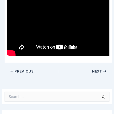
PREVIOUS
NEXT
S
e
a
r