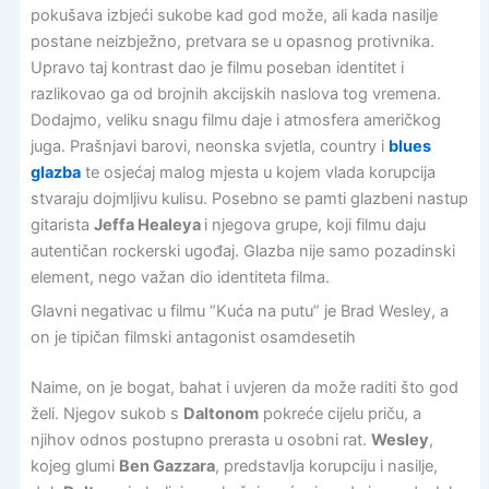
pokušava izbjeći sukobe kad god može, ali kada nasilje
postane neizbježno, pretvara se u opasnog protivnika.
Upravo taj kontrast dao je filmu poseban identitet i
razlikovao ga od brojnih akcijskih naslova tog vremena.
Dodajmo, veliku snagu filmu daje i atmosfera američkog
juga. Prašnjavi barovi, neonska svjetla, country i
blues
glazba
te osjećaj malog mjesta u kojem vlada korupcija
stvaraju dojmljivu kulisu. Posebno se pamti glazbeni nastup
gitarista
Jeffa Healeya
i njegova grupe, koji filmu daju
autentičan rockerski ugođaj. Glazba nije samo pozadinski
element, nego važan dio identiteta filma.
Glavni negativac u filmu “Kuća na putu” je Brad Wesley, a
on je tipičan filmski antagonist osamdesetih
Naime, on je bogat, bahat i uvjeren da može raditi što god
želi. Njegov sukob s
Daltonom
pokreće cijelu priču, a
njihov odnos postupno prerasta u osobni rat.
Wesley
,
kojeg glumi
Ben Gazzara
, predstavlja korupciju i nasilje,