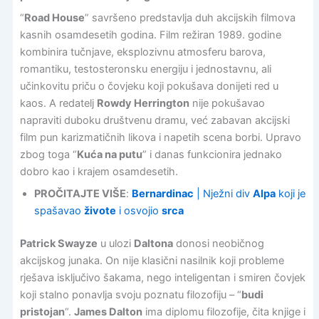
“
Road House
” savršeno predstavlja duh akcijskih filmova
kasnih osamdesetih godina. Film režiran 1989. godine
kombinira tučnjave, eksplozivnu atmosferu barova,
romantiku, testosteronsku energiju i jednostavnu, ali
učinkovitu priču o čovjeku koji pokušava donijeti red u
kaos. A redatelj
Rowdy Herrington
nije pokušavao
napraviti duboku društvenu dramu, već zabavan akcijski
film pun karizmatičnih likova i napetih scena borbi. Upravo
zbog toga “
Kuća na putu
” i danas funkcionira jednako
dobro kao i krajem osamdesetih.
PROČITAJTE VIŠE
:
Bernardinac
| Nježni div
Alpa
koji je
spašavao
živote
i osvojio
srca
Patrick Swayze
u ulozi
Daltona
donosi neobičnog
akcijskog junaka. On nije klasični nasilnik koji probleme
rješava isključivo šakama, nego inteligentan i smiren čovjek
koji stalno ponavlja svoju poznatu filozofiju – “
budi
pristojan
“.
James Dalton
ima diplomu filozofije, čita knjige i