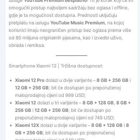
usluge
YouTube Premium besplatno
! To je korak koji će im
omogućiti pristup najboljem sadržaju bez oglasa i
offline
,
gdje je ta mogućnost dostupna. Prednosti uključuju
pretplatu na uslugu
YouTube Music Premium
, na kojoj
korisnici imaju neograničen pristup bez oglasa prema više
od 80 milijuna originalnih pjesama, kao i izvedbi uživo,
obrada i remiksa.
Smartphone Xiaomi 12 | Tržišna dostupnost:
Xiaomi 12 Pro
dolazi u dvije varijante –
8 GB + 256 GB
i
12 GB + 256 GB
; bit će dostupan po preporučenoj
maloprodajnoj cijeni od 999 USD;
Xiaomi 12
dolazi u tri varijante –
8 GB + 128 GB
,
8 GB +
256 GB
i
12 GB + 256 GB
; bit će dostupan po
preporučenoj maloprodajnoj cijeni od 749 USD;
Xiaomi 12X
dolazi u dvije varijante –
8 GB + 128 GB
i
8
GB + 256 GB
; bit će dostupan po preporučenoj