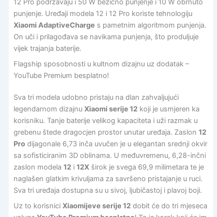
12 Pro podržavaju i 50 W bežično punjenje i 10 W obrnuto
punjenje. Uređaji modela 12 i 12 Pro koriste tehnologiju
Xiaomi AdaptiveCharge
s pametnim algoritmom punjenja.
On uči i prilagođava se navikama punjenja, što produljuje
vijek trajanja baterije.
Flagship sposobnosti u kultnom dizajnu uz dodatak –
YouTube Premium besplatno!
Sva tri modela udobno pristaju na dlan zahvaljujući
legendarnom dizajnu
Xiaomi serije 12
koji je usmjeren ka
korisniku. Tanje baterije velikog kapaciteta i uži razmak u
grebenu štede dragocjen prostor unutar uređaja. Zaslon
12
Pro
dijagonale 6,73 inča uvučen je u elegantan srednji okvir
sa sofisticiranim 3D oblinama. U međuvremenu, 6,28-inčni
zaslon modela
12
i
12X
širok je svega 69,9 milimetara te je
naglašen glatkim krivuljama za savršeno pristajanje u ruci.
Sva tri uređaja dostupna su u sivoj, ljubičastoj i plavoj boji.
Uz to korisnici
Xiaomijeve serije 12
dobit će do tri mjeseca