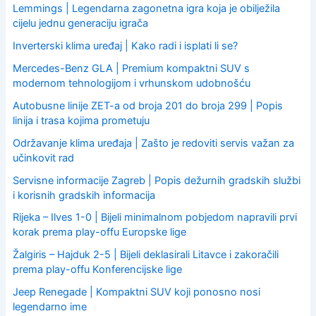
o
Lemmings | Legendarna zagonetna igra koja je obilježila
r
cijelu jednu generaciju igrača
:
Inverterski klima uređaj | Kako radi i isplati li se?
Mercedes-Benz GLA | Premium kompaktni SUV s
modernom tehnologijom i vrhunskom udobnošću
Autobusne linije ZET-a od broja 201 do broja 299 | Popis
linija i trasa kojima prometuju
Održavanje klima uređaja | Zašto je redoviti servis važan za
učinkovit rad
Servisne informacije Zagreb | Popis dežurnih gradskih službi
i korisnih gradskih informacija
Rijeka – Ilves 1-0 | Bijeli minimalnom pobjedom napravili prvi
korak prema play-offu Europske lige
Žalgiris – Hajduk 2-5 | Bijeli deklasirali Litavce i zakoračili
prema play-offu Konferencijske lige
Jeep Renegade | Kompaktni SUV koji ponosno nosi
legendarno ime