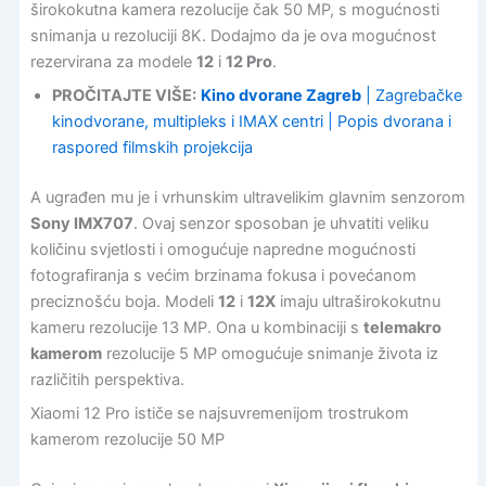
širokokutna kamera rezolucije čak 50 MP, s mogućnosti
snimanja u rezoluciji 8K. Dodajmo da je ova mogućnost
rezervirana za modele
12
i
12 Pro
.
PROČITAJTE VIŠE:
Kino dvorane Zagreb
| Zagrebačke
kinodvorane, multipleks i IMAX centri | Popis dvorana i
raspored filmskih projekcija
A ugrađen mu je i vrhunskim ultravelikim glavnim senzorom
Sony IMX707
. Ovaj senzor sposoban je uhvatiti veliku
količinu svjetlosti i omogućuje napredne mogućnosti
fotografiranja s većim brzinama fokusa i povećanom
preciznošću boja. Modeli
12
i
12X
imaju ultraširokokutnu
kameru rezolucije 13 MP. Ona u kombinaciji s
telemakro
kamerom
rezolucije 5 MP omogućuje snimanje života iz
različitih perspektiva.
Xiaomi 12 Pro ističe se najsuvremenijom trostrukom
kamerom rezolucije 50 MP