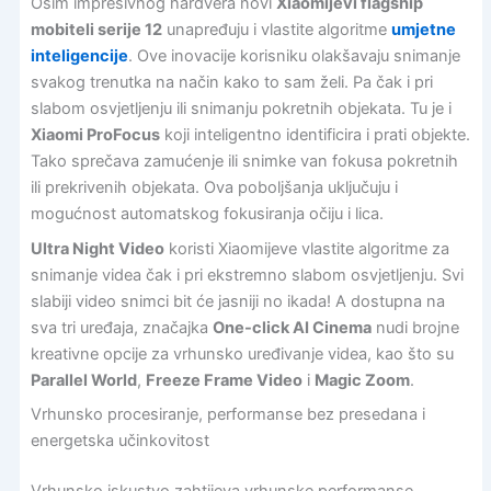
Osim impresivnog hardvera novi
Xiaomijevi flagship
mobiteli serije 12
unapređuju i vlastite algoritme
umjetne
inteligencije
. Ove inovacije korisniku olakšavaju snimanje
svakog trenutka na način kako to sam želi. Pa čak i pri
slabom osvjetljenju ili snimanju pokretnih objekata. Tu je i
Xiaomi ProFocus
koji inteligentno identificira i prati objekte.
Tako sprečava zamućenje ili snimke van fokusa pokretnih
ili prekrivenih objekata. Ova poboljšanja uključuju i
mogućnost automatskog fokusiranja očiju i lica.
Ultra Night Video
koristi Xiaomijeve vlastite algoritme za
snimanje videa čak i pri ekstremno slabom osvjetljenju. Svi
slabiji video snimci bit će jasniji no ikada! A dostupna na
sva tri uređaja, značajka
One-click AI Cinema
nudi brojne
kreativne opcije za vrhunsko uređivanje videa, kao što su
Parallel World
,
Freeze Frame Video
i
Magic Zoom
.
Vrhunsko procesiranje, performanse bez presedana i
energetska učinkovitost
Vrhunsko iskustvo zahtijeva vrhunske performanse.