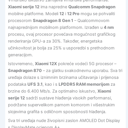
Xiaomi serije 12
ima napredne
Qualcomm Snapdragon
mobilne platforme. Modeli
12
i
12 Pro
mogu se pohvaliti
procesorom
Snapdragon 8 Gen 1
– Qualcommovom
najnaprednijom mobilnom platformom. Izrađen u
4 nm
procesu, ovaj procesor povećava mogućnost grafičkog
renderiranja GPU-a za 30%. Također, energetska
učinkovitost je bolja za 25% u usporedbi s prethodnom
generacijom.
Istovremeno,
Xiaomi 12X
pokreće vodeći 5G procesor –
Snapdragon 870
– za glatku svakodnevnu uporabu. Sva tri
uređaja dolaze s iznimnim brzinama učitavanja i prijenosa
podataka
UFS 3.1
, kao i s
LPDDR5 RAM memorijom
za
brzine do 6.400 Mb/s. Za optimalno iskustvo,
Xiaomi
serije 12
sadrži sustave hlađenja visokih performansi,
podržane supervelikom parnom komorom i višestrukim
slojevima grafita s odličnom sposobnosti hlađenja.
Sva tri uređaja nude živopisni zaslon AMOLED Dot Display
s DisplayMate ocjenom A+