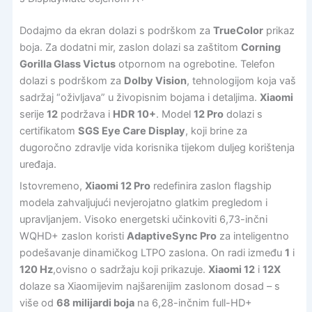
Dodajmo da ekran dolazi s podrškom za
TrueColor
prikaz
boja. Za dodatni mir, zaslon dolazi sa zaštitom
Corning
Gorilla Glass Victus
otpornom na ogrebotine. Telefon
dolazi s podrškom za
Dolby Vision
, tehnologijom koja vaš
sadržaj “oživljava” u živopisnim bojama i detaljima.
Xiaomi
serije
12
podržava i
HDR 10+
. Model
12 Pro
dolazi s
certifikatom
SGS Eye Care Display
, koji brine za
dugoročno zdravlje vida korisnika tijekom duljeg korištenja
uređaja.
Istovremeno,
Xiaomi 12 Pro
redefinira zaslon flagship
modela zahvaljujući nevjerojatno glatkim pregledom i
upravljanjem. Visoko energetski učinkoviti 6,73-inčni
WQHD+ zaslon koristi
AdaptiveSync Pro
za inteligentno
podešavanje dinamičkog LTPO zaslona. On radi između
1
i
120 Hz
,ovisno o sadržaju koji prikazuje.
Xiaomi 12
i
12X
dolaze sa Xiaomijevim najšarenijim zaslonom dosad – s
više od
68 milijardi boja
na 6,28-inčnim full-HD+