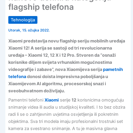
flagship telefona
Tehnologija
Utorak, 15. ožujka 2022.
Xiaomi predstavlja novu flagship seriju mobilnih uređaja
Xiaomi 12! A serija se sastoji od tri revolucionarna
uređaja – Xiaomi 12, 12 X i 12 Pro. Stvoren da “osnaži
korisnike diljem svijeta vrhunskim mogućnostima
videografije i zabave”, nova Xiaomijeva serija
pametnih
telefona
donosi doista impresivna poboljšanja u
Xiaomijevom AI algoritmu, procesorskoj snazi i
sveobuhvatnom doživljaju.
Pamentni telefoni
Xiaomi
serije
12
korisnicima omogućuju
snimanje videa ili audia u studijskoj kvaliteti. I to bez obzira
radi li se o zahtjevnim uvjetima osvjetljenja ili pokretnim
objektima. Sva tri modela imaju profesionalni trostruki set
kamera za svestrano snimanje. A tu je masivna glavna