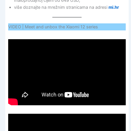
maloprodajnoj cijeni od 649 USD;
više doznajte na mrežnim stranicama na adresi
mi.hr
VIDEO | Meet and unbox the Xiaomi 12 series