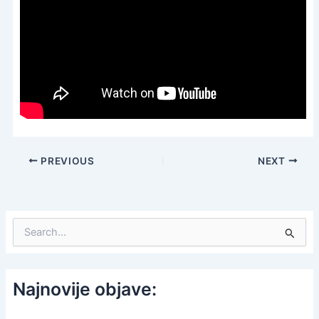
PREVIOUS
NEXT
S
e
a
r
c
Najnovije objave:
h
f