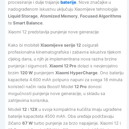
procesiranje i dulje trajanje
baterije
. Nove značajke u
nadograđenom iskustvu uključuju Xiaomijeve tehnologije
Liquid Storage
,
Atomized Memory
,
Focused Algorithms
te
Smart Balance
.
Xiaomi 12 predstavlja punjenje nove generacije
Kako bi mobiteli
Xiaomijeve serije 12
osigurali
profesionalna kinematografska i zabavna iskustva tijekom
cijelog dana, u njih je implementirana nova razina brzine
punjenja i sigurnosti.
Xiaomi 12 Pro
dolazi s nevjerojatno
brzim
120 W
punjenjem
Xiaomi HyperCharge
. Ono bateriju
kapaciteta 4.600 mAh potpuno napuni za svega 18 minuta
koristeći način rada Boost! Model
12 Pro
donosi
mogućnosti punjenja nove generacije, u skladu sa
zahtjevima korisnika.
Modeli
12
i
12X
u svoja kompaktna kućišta imaju ugrađene
baterije kapaciteta 4500 mAh. Oba uređaja podržavaju
žičano
67 W
turbo punjenje za brzo napajanje. Xiaomi 12 i