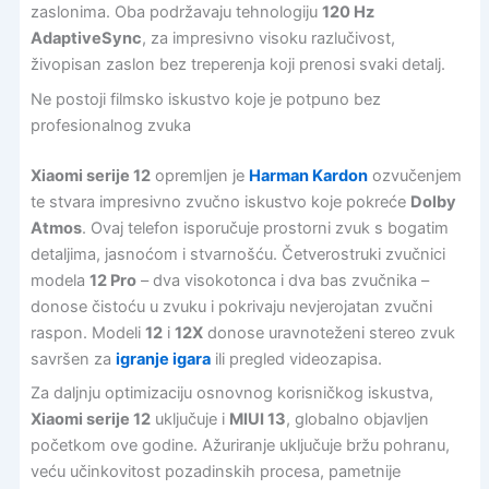
zaslonima. Oba podržavaju tehnologiju
120 Hz
AdaptiveSync
, za impresivno visoku razlučivost,
živopisan zaslon bez treperenja koji prenosi svaki detalj.
Ne postoji filmsko iskustvo koje je potpuno bez
profesionalnog zvuka
Xiaomi serije 12
opremljen je
Harman Kardon
ozvučenjem
te stvara impresivno zvučno iskustvo koje pokreće
Dolby
Atmos
. Ovaj telefon isporučuje prostorni zvuk s bogatim
detaljima, jasnoćom i stvarnošću. Četverostruki zvučnici
modela
12 Pro
– dva visokotonca i dva bas zvučnika –
donose čistoću u zvuku i pokrivaju nevjerojatan zvučni
raspon. Modeli
12
i
12X
donose uravnoteženi stereo zvuk
savršen za
igranje igara
ili pregled videozapisa.
Za daljnju optimizaciju osnovnog korisničkog iskustva,
Xiaomi serije 12
uključuje i
MIUI 13
, globalno objavljen
početkom ove godine. Ažuriranje uključuje bržu pohranu,
veću učinkovitost pozadinskih procesa, pametnije