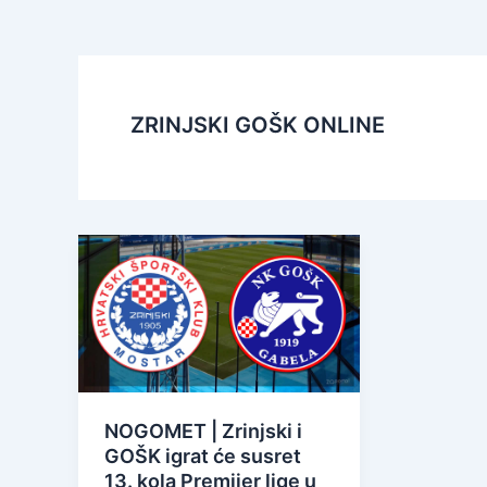
ZRINJSKI GOŠK ONLINE
NOGOMET | Zrinjski i
GOŠK igrat će susret
13. kola Premijer lige u