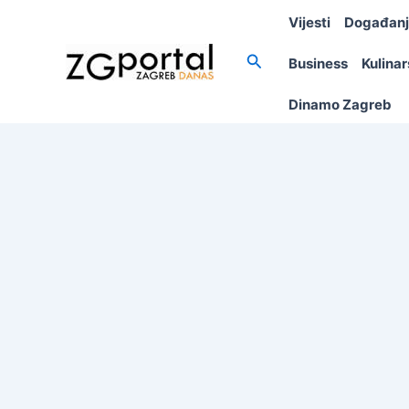
Skip
Vijesti
Događan
to
content
Search
Business
Kulina
Dinamo Zagreb