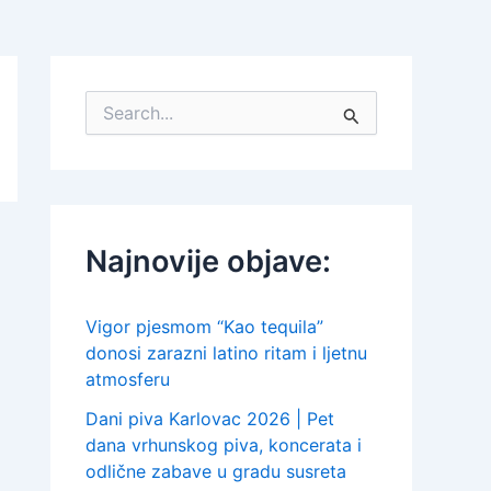
S
e
a
r
c
h
f
Najnovije objave:
o
r
:
Vigor pjesmom “Kao tequila”
donosi zarazni latino ritam i ljetnu
atmosferu
Dani piva Karlovac 2026 | Pet
dana vrhunskog piva, koncerata i
odlične zabave u gradu susreta