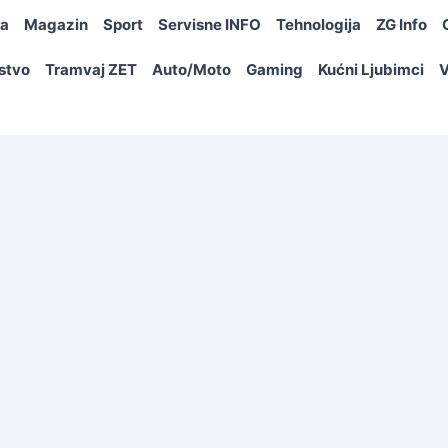
ja
Magazin
Sport
Servisne INFO
Tehnologija
ZG Info
rstvo
Tramvaj ZET
Auto/Moto
Gaming
Kućni Ljubimci
V