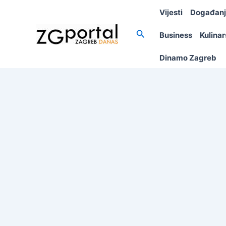
Skip
Vijesti
Događan
to
content
Search
Business
Kulina
Dinamo Zagreb