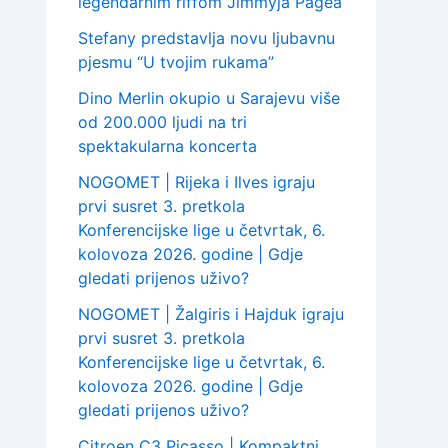
legendarnim riffom Jimmyja Pagea
Stefany predstavlja novu ljubavnu
pjesmu “U tvojim rukama”
Dino Merlin okupio u Sarajevu više
od 200.000 ljudi na tri
spektakularna koncerta
NOGOMET | Rijeka i Ilves igraju
prvi susret 3. pretkola
Konferencijske lige u četvrtak, 6.
kolovoza 2026. godine | Gdje
gledati prijenos uživo?
NOGOMET | Žalgiris i Hajduk igraju
prvi susret 3. pretkola
Konferencijske lige u četvrtak, 6.
kolovoza 2026. godine | Gdje
gledati prijenos uživo?
Citroen C3 Picasso | Kompaktni