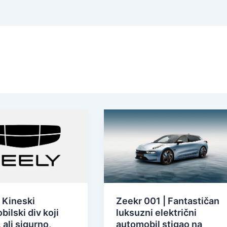
 Kineski
Zeekr 001 | Fantastičan
ilski div koji
luksuzni električni
 ali sigurno,
automobil stigao na