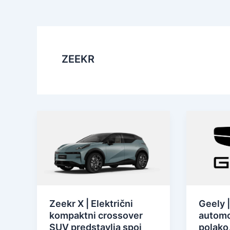
ZEEKR
Zeekr X | Električni
Geely |
kompaktni crossover
automob
SUV predstavlja spoj
polako,