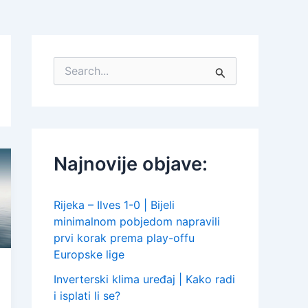
S
e
a
r
c
h
f
Najnovije objave:
o
r
:
Rijeka – Ilves 1-0 | Bijeli
minimalnom pobjedom napravili
prvi korak prema play-offu
Europske lige
Inverterski klima uređaj | Kako radi
i isplati li se?