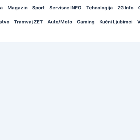
ja
Magazin
Sport
Servisne INFO
Tehnologija
ZG Info
rstvo
Tramvaj ZET
Auto/Moto
Gaming
Kućni Ljubimci
V