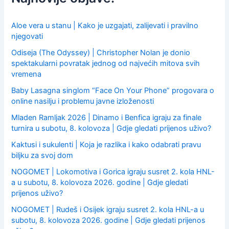
o
r
:
Aloe vera u stanu | Kako je uzgajati, zalijevati i pravilno
njegovati
Odiseja (The Odyssey) | Christopher Nolan je donio
spektakularni povratak jednog od najvećih mitova svih
vremena
Baby Lasagna singlom “Face On Your Phone” progovara o
online nasilju i problemu javne izloženosti
Mladen Ramljak 2026 | Dinamo i Benfica igraju za finale
turnira u subotu, 8. kolovoza | Gdje gledati prijenos uživo?
Kaktusi i sukulenti | Koja je razlika i kako odabrati pravu
biljku za svoj dom
NOGOMET | Lokomotiva i Gorica igraju susret 2. kola HNL-
a u subotu, 8. kolovoza 2026. godine | Gdje gledati
prijenos uživo?
NOGOMET | Rudeš i Osijek igraju susret 2. kola HNL-a u
subotu, 8. kolovoza 2026. godine | Gdje gledati prijenos