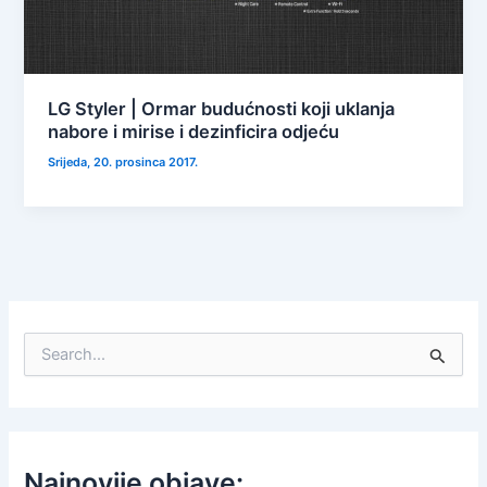
LG Styler | Ormar budućnosti koji uklanja
nabore i mirise i dezinficira odjeću
Srijeda, 20. prosinca 2017.
S
e
a
r
c
h
f
Najnovije objave: