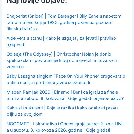
Najnovije objave:
o
r
:
Snajperist (Sniper) | Tom Berenger i Billy Zane u napetom
ratnom trileru koji je 1993. godine pokrenuo poznatu
filmsku franšizu
Aloe vera u stanu | Kako je uzgajati, zalijevati i pravilno
njegovati
Odiseja (The Odyssey) | Christopher Nolan je donio
spektakularni povratak jednog od najvećih mitova svih
vremena
Baby Lasagna singlom “Face On Your Phone” progovara o
online nasilju i problemu javne izloženosti
Mladen Ramljak 2026 | Dinamo i Benfica igraju za finale
turnira u subotu, 8. kolovoza | Gdje gledati prijenos uživo?
Kaktusi i sukulenti | Koja je razlika i kako odabrati pravu
biljku za svoj dom
NOGOMET | Lokomotiva i Gorica igraju susret 2. kola HNL-
a u subotu, 8. kolovoza 2026. godine | Gdje gledati