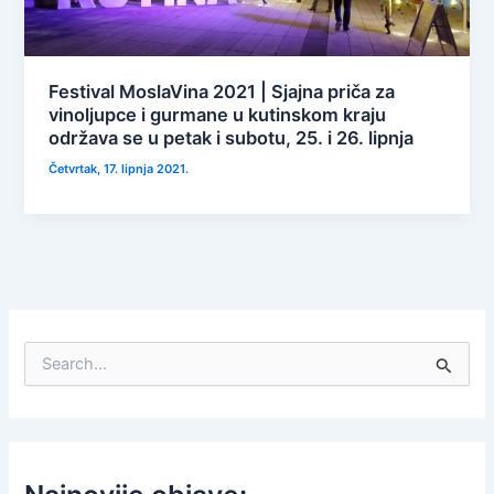
Festival MoslaVina 2021 | Sjajna priča za
vinoljupce i gurmane u kutinskom kraju
održava se u petak i subotu, 25. i 26. lipnja
Četvrtak, 17. lipnja 2021.
S
e
a
r
c
h
f