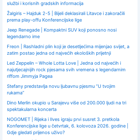
službi i korisnih gradskih informacija
Žalgiris – Hajduk 2-5 | Bijeli deklasirali Litavce i zakoračili
prema play-offu Konferencijske lige
Jeep Renegade | Kompaktni SUV koji ponosno nosi
legendarno ime
Freon | Rashladni plin koji je desetljećima mijenjao svijet, a
zatim postao jedna od najvećih ekoloških prijetnji
Led Zeppelin – Whole Lotta Love | Jedna od najvećih i
najutjecajnijih rock pjesama svih vremena s legendarnim
riffom Jimmyja Pagea
Stefany predstavlja novu ljubavnu pjesmu “U tvojim
rukama”
Dino Merlin okupio u Sarajevu više od 200.000 ljudi na tri
spektakularna koncerta
NOGOMET | Rijeka i Ilves igraju prvi susret 3. pretkola
Konferencijske lige u četvrtak, 6. kolovoza 2026. godine |
Gdje gledati prijenos uživo?