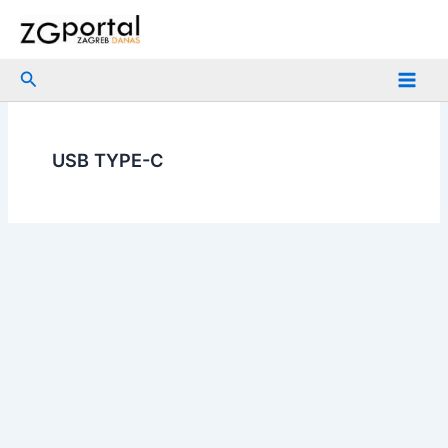
Skip
to
content
Search
USB TYPE-C