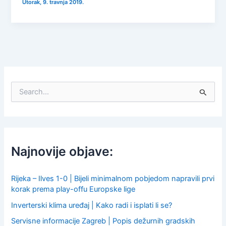
Utorak, 9. travnja 2019.
S
e
a
r
c
h
f
Najnovije objave:
o
r
:
Rijeka – Ilves 1-0 | Bijeli minimalnom pobjedom napravili prvi
korak prema play-offu Europske lige
Inverterski klima uređaj | Kako radi i isplati li se?
Servisne informacije Zagreb | Popis dežurnih gradskih