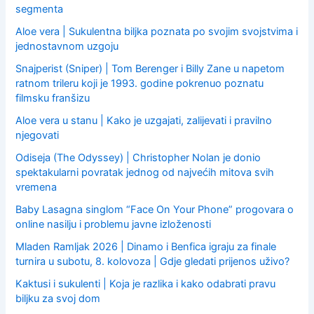
segmenta
Aloe vera | Sukulentna biljka poznata po svojim svojstvima i
jednostavnom uzgoju
Snajperist (Sniper) | Tom Berenger i Billy Zane u napetom
ratnom trileru koji je 1993. godine pokrenuo poznatu
filmsku franšizu
Aloe vera u stanu | Kako je uzgajati, zalijevati i pravilno
njegovati
Odiseja (The Odyssey) | Christopher Nolan je donio
spektakularni povratak jednog od najvećih mitova svih
vremena
Baby Lasagna singlom “Face On Your Phone” progovara o
online nasilju i problemu javne izloženosti
Mladen Ramljak 2026 | Dinamo i Benfica igraju za finale
turnira u subotu, 8. kolovoza | Gdje gledati prijenos uživo?
Kaktusi i sukulenti | Koja je razlika i kako odabrati pravu
biljku za svoj dom