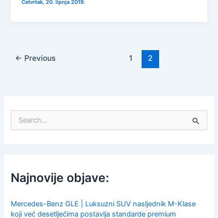
Četvrtak, 20. lipnja 2019.
←
Previous
1
2
S
e
a
r
c
h
f
Najnovije objave:
o
r
:
Mercedes-Benz GLE | Luksuzni SUV nasljednik M-Klase
koji već desetljećima postavlja standarde premium