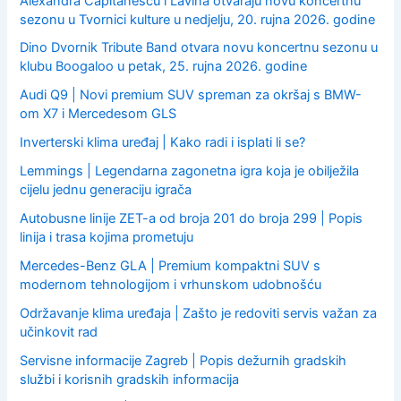
Alexandra Capitanescu i Lavina otvaraju novu koncertnu
sezonu u Tvornici kulture u nedjelju, 20. rujna 2026. godine
Dino Dvornik Tribute Band otvara novu koncertnu sezonu u
klubu Boogaloo u petak, 25. rujna 2026. godine
Audi Q9 | Novi premium SUV spreman za okršaj s BMW-
om X7 i Mercedesom GLS
Inverterski klima uređaj | Kako radi i isplati li se?
Lemmings | Legendarna zagonetna igra koja je obilježila
cijelu jednu generaciju igrača
Autobusne linije ZET-a od broja 201 do broja 299 | Popis
linija i trasa kojima prometuju
Mercedes-Benz GLA | Premium kompaktni SUV s
modernom tehnologijom i vrhunskom udobnošću
Održavanje klima uređaja | Zašto je redoviti servis važan za
učinkovit rad
Servisne informacije Zagreb | Popis dežurnih gradskih
službi i korisnih gradskih informacija