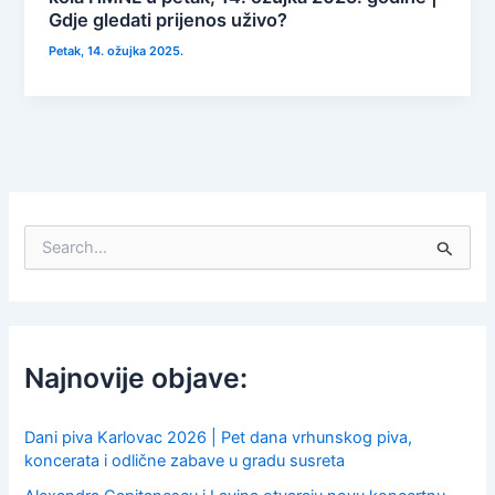
Gdje gledati prijenos uživo?
Petak, 14. ožujka 2025.
S
e
a
r
c
h
f
Najnovije objave:
o
r
:
Dani piva Karlovac 2026 | Pet dana vrhunskog piva,
koncerata i odlične zabave u gradu susreta