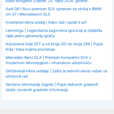
klubu Boogaloo u petak, 25. rujna 2026. godine
Audi Q9 | Novi premium SUV spreman za okršaj s BMW-
om X7 i Mercedesom GLS
Inverterski klima uređaj | Kako radi i isplati li se?
Lemmings | Legendarna zagonetna igra koja je obilježila
cijelu jednu generaciju igrača
Autobusne linije ZET-a od broja 201 do broja 299 | Popis
linija i trasa kojima prometuju
Mercedes-Benz GLA | Premium kompaktni SUV s
modernom tehnologijom i vrhunskom udobnošću
Održavanje klima uređaja | Zašto je redoviti servis važan za
učinkovit rad
Servisne informacije Zagreb | Popis dežurnih gradskih
službi i korisnih gradskih informacija