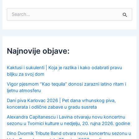
S
e
a
r
c
h
f
Najnovije objave:
o
r
:
Kaktusi i sukulenti | Koja je razlika i kako odabrati pravu
biljku za svoj dom
Vigor pjesmom “Kao tequila” donosi zarazni latino ritam i
ljetnu atmosferu
Dani piva Karlovac 2026 | Pet dana vrhunskog piva,
koncerata i odlične zabave u gradu susreta
Alexandra Capitanescu i Lavina otvaraju novu koncertnu
sezonu u Tvornici kulture u nedjelju, 20. rujna 2026. godine
Dino Dvornik Tribute Band otvara novu koncertnu sezonu u