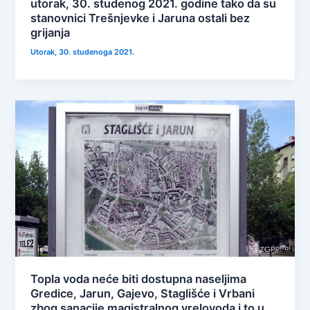
utorak, 30. studenog 2021. godine tako da su
stanovnici Trešnjevke i Jaruna ostali bez
grijanja
Utorak, 30. studenoga 2021.
Topla voda neće biti dostupna naseljima
Gredice, Jarun, Gajevo, Staglišće i Vrbani
zbog sanacije magistralnog vrelovoda i to u