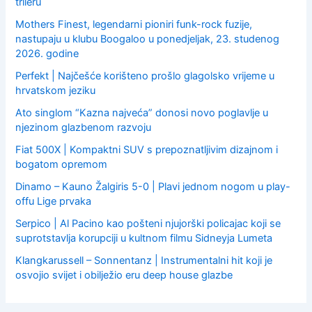
trileru
Mothers Finest, legendarni pioniri funk-rock fuzije,
nastupaju u klubu Boogaloo u ponedjeljak, 23. studenog
2026. godine
Perfekt | Najčešće korišteno prošlo glagolsko vrijeme u
hrvatskom jeziku
Ato singlom “Kazna najveća” donosi novo poglavlje u
njezinom glazbenom razvoju
Fiat 500X | Kompaktni SUV s prepoznatljivim dizajnom i
bogatom opremom
Dinamo – Kauno Žalgiris 5-0 | Plavi jednom nogom u play-
offu Lige prvaka
Serpico | Al Pacino kao pošteni njujorški policajac koji se
suprotstavlja korupciji u kultnom filmu Sidneyja Lumeta
Klangkarussell – Sonnentanz | Instrumentalni hit koji je
osvojio svijet i obilježio eru deep house glazbe