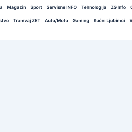
ja
Magazin
Sport
Servisne INFO
Tehnologija
ZG Info
rstvo
Tramvaj ZET
Auto/Moto
Gaming
Kućni Ljubimci
V