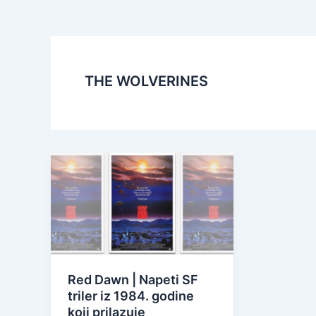
THE WOLVERINES
Red Dawn | Napeti SF
triler iz 1984. godine
koji prilazuje