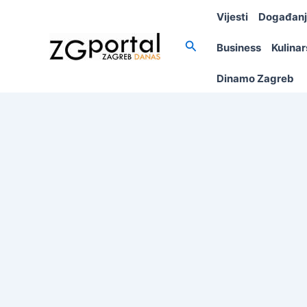
Skip
Vijesti
Događan
to
content
Search
Business
Kulina
Dinamo Zagreb