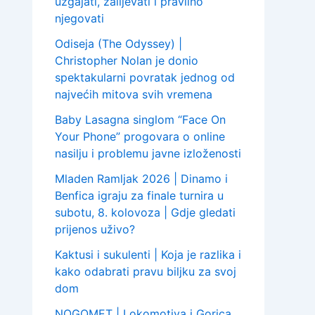
uzgajati, zalijevati i pravilno
njegovati
Odiseja (The Odyssey) |
Christopher Nolan je donio
spektakularni povratak jednog od
najvećih mitova svih vremena
Baby Lasagna singlom “Face On
Your Phone” progovara o online
nasilju i problemu javne izloženosti
Mladen Ramljak 2026 | Dinamo i
Benfica igraju za finale turnira u
subotu, 8. kolovoza | Gdje gledati
prijenos uživo?
Kaktusi i sukulenti | Koja je razlika i
kako odabrati pravu biljku za svoj
dom
NOGOMET | Lokomotiva i Gorica