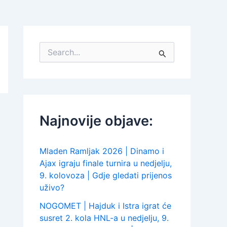
S
e
a
r
c
h
f
Najnovije objave:
o
r
:
Mladen Ramljak 2026 | Dinamo i
Ajax igraju finale turnira u nedjelju,
9. kolovoza | Gdje gledati prijenos
uživo?
NOGOMET | Hajduk i Istra igrat će
susret 2. kola HNL-a u nedjelju, 9.