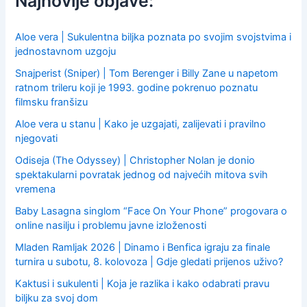
Najnovije objave:
o
r
:
Aloe vera | Sukulentna biljka poznata po svojim svojstvima i
jednostavnom uzgoju
Snajperist (Sniper) | Tom Berenger i Billy Zane u napetom
ratnom trileru koji je 1993. godine pokrenuo poznatu
filmsku franšizu
Aloe vera u stanu | Kako je uzgajati, zalijevati i pravilno
njegovati
Odiseja (The Odyssey) | Christopher Nolan je donio
spektakularni povratak jednog od najvećih mitova svih
vremena
Baby Lasagna singlom “Face On Your Phone” progovara o
online nasilju i problemu javne izloženosti
Mladen Ramljak 2026 | Dinamo i Benfica igraju za finale
turnira u subotu, 8. kolovoza | Gdje gledati prijenos uživo?
Kaktusi i sukulenti | Koja je razlika i kako odabrati pravu
biljku za svoj dom