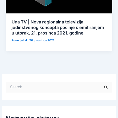
Una TV | Nova regionalna televizija
jedinstvenog koncepta počinje s emitiranjem
u utorak, 21. prosinca 2021. godine
Ponedjeljak, 20. prosinca 2021.
S
e
a
r
c
h
f