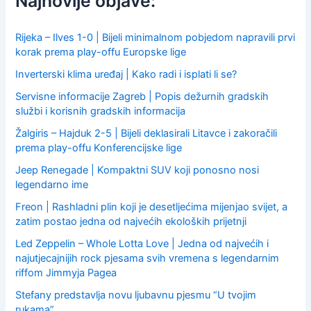
Najnovije objave:
o
r
:
Rijeka – Ilves 1-0 | Bijeli minimalnom pobjedom napravili prvi
korak prema play-offu Europske lige
Inverterski klima uređaj | Kako radi i isplati li se?
Servisne informacije Zagreb | Popis dežurnih gradskih
službi i korisnih gradskih informacija
Žalgiris – Hajduk 2-5 | Bijeli deklasirali Litavce i zakoračili
prema play-offu Konferencijske lige
Jeep Renegade | Kompaktni SUV koji ponosno nosi
legendarno ime
Freon | Rashladni plin koji je desetljećima mijenjao svijet, a
zatim postao jedna od najvećih ekoloških prijetnji
Led Zeppelin – Whole Lotta Love | Jedna od najvećih i
najutjecajnijih rock pjesama svih vremena s legendarnim
riffom Jimmyja Pagea
Stefany predstavlja novu ljubavnu pjesmu “U tvojim
rukama”