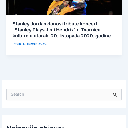
Stanley Jordan donosi tribute koncert
“Stanley Plays Jimi Hendrix” u Tvornicu
kulture u utorak, 20. listopada 2020. godine
Petak, 17. travnja 2020.
S
e
a
r
c
h
f