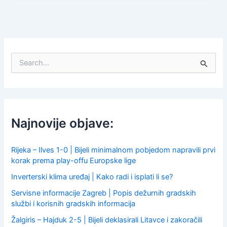
S
e
a
r
c
h
f
Najnovije objave:
o
r
:
Rijeka – Ilves 1-0 | Bijeli minimalnom pobjedom napravili prvi
korak prema play-offu Europske lige
Inverterski klima uređaj | Kako radi i isplati li se?
Servisne informacije Zagreb | Popis dežurnih gradskih
službi i korisnih gradskih informacija
Žalgiris – Hajduk 2-5 | Bijeli deklasirali Litavce i zakoračili