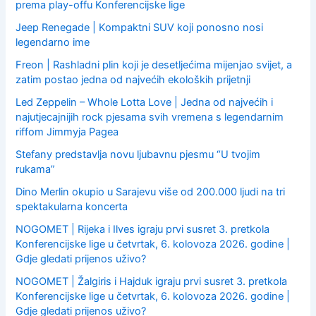
prema play-offu Konferencijske lige
Jeep Renegade | Kompaktni SUV koji ponosno nosi
legendarno ime
Freon | Rashladni plin koji je desetljećima mijenjao svijet, a
zatim postao jedna od najvećih ekoloških prijetnji
Led Zeppelin – Whole Lotta Love | Jedna od najvećih i
najutjecajnijih rock pjesama svih vremena s legendarnim
riffom Jimmyja Pagea
Stefany predstavlja novu ljubavnu pjesmu “U tvojim
rukama”
Dino Merlin okupio u Sarajevu više od 200.000 ljudi na tri
spektakularna koncerta
NOGOMET | Rijeka i Ilves igraju prvi susret 3. pretkola
Konferencijske lige u četvrtak, 6. kolovoza 2026. godine |
Gdje gledati prijenos uživo?
NOGOMET | Žalgiris i Hajduk igraju prvi susret 3. pretkola
Konferencijske lige u četvrtak, 6. kolovoza 2026. godine |
Gdje gledati prijenos uživo?