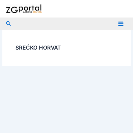
Skip
to
content
Search
SREĆKO HORVAT