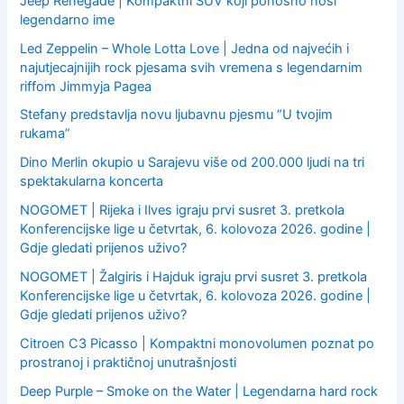
Jeep Renegade | Kompaktni SUV koji ponosno nosi
legendarno ime
Led Zeppelin – Whole Lotta Love | Jedna od najvećih i
najutjecajnijih rock pjesama svih vremena s legendarnim
riffom Jimmyja Pagea
Stefany predstavlja novu ljubavnu pjesmu “U tvojim
rukama”
Dino Merlin okupio u Sarajevu više od 200.000 ljudi na tri
spektakularna koncerta
NOGOMET | Rijeka i Ilves igraju prvi susret 3. pretkola
Konferencijske lige u četvrtak, 6. kolovoza 2026. godine |
Gdje gledati prijenos uživo?
NOGOMET | Žalgiris i Hajduk igraju prvi susret 3. pretkola
Konferencijske lige u četvrtak, 6. kolovoza 2026. godine |
Gdje gledati prijenos uživo?
Citroen C3 Picasso | Kompaktni monovolumen poznat po
prostranoj i praktičnoj unutrašnjosti
Deep Purple – Smoke on the Water | Legendarna hard rock