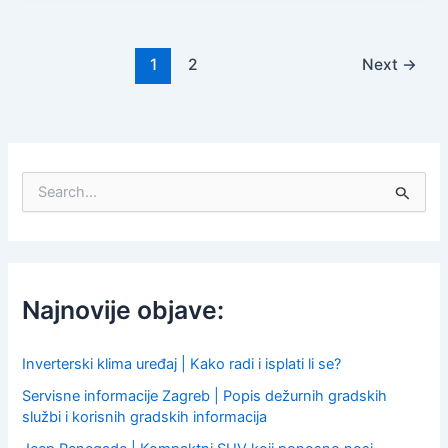
1
2
Next
→
S
e
a
r
c
h
f
Najnovije objave:
o
r
:
Inverterski klima uređaj | Kako radi i isplati li se?
Servisne informacije Zagreb | Popis dežurnih gradskih
službi i korisnih gradskih informacija