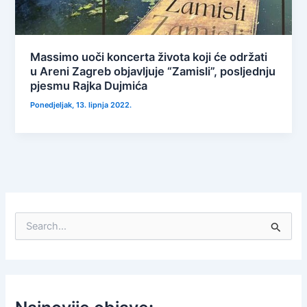
Massimo uoči koncerta života koji će održati
u Areni Zagreb objavljuje “Zamisli”, posljednju
pjesmu Rajka Dujmića
Ponedjeljak, 13. lipnja 2022.
S
e
a
r
c
h
f