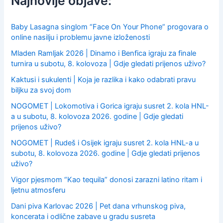
Najnovije objave:
o
r
:
Baby Lasagna singlom “Face On Your Phone” progovara o
online nasilju i problemu javne izloženosti
Mladen Ramljak 2026 | Dinamo i Benfica igraju za finale
turnira u subotu, 8. kolovoza | Gdje gledati prijenos uživo?
Kaktusi i sukulenti | Koja je razlika i kako odabrati pravu
biljku za svoj dom
NOGOMET | Lokomotiva i Gorica igraju susret 2. kola HNL-
a u subotu, 8. kolovoza 2026. godine | Gdje gledati
prijenos uživo?
NOGOMET | Rudeš i Osijek igraju susret 2. kola HNL-a u
subotu, 8. kolovoza 2026. godine | Gdje gledati prijenos
uživo?
Vigor pjesmom “Kao tequila” donosi zarazni latino ritam i
ljetnu atmosferu
Dani piva Karlovac 2026 | Pet dana vrhunskog piva,
koncerata i odlične zabave u gradu susreta