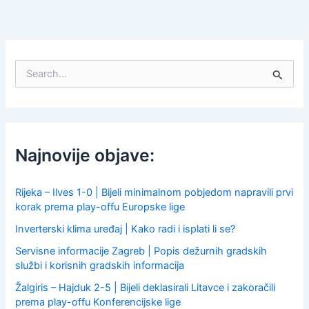
S
e
a
r
c
h
f
Najnovije objave:
o
r
:
Rijeka – Ilves 1-0 | Bijeli minimalnom pobjedom napravili prvi
korak prema play-offu Europske lige
Inverterski klima uređaj | Kako radi i isplati li se?
Servisne informacije Zagreb | Popis dežurnih gradskih
službi i korisnih gradskih informacija
Žalgiris – Hajduk 2-5 | Bijeli deklasirali Litavce i zakoračili
prema play-offu Konferencijske lige