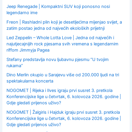
Jeep Renegade | Kompaktni SUV koji ponosno nosi
legendarno ime
Freon | Rashladni plin koji je desetljećima mijenjao svijet, a
zatim postao jedna od najvećih ekoloških prijetnji
Led Zeppelin – Whole Lotta Love | Jedna od najvećih i
najutjecajnijih rock pjesama svih vremena s legendarnim
riffom Jimmyja Pagea
Stefany predstavlja novu ljubavnu pjesmu “U tvojim
rukama”
Dino Merlin okupio u Sarajevu više od 200.000 ljudi na tri
spektakularna koncerta
NOGOMET | Rijeka i Ilves igraju prvi susret 3. pretkola
Konferencijske lige u četvrtak, 6. kolovoza 2026. godine |
Gdje gledati prijenos uživo?
NOGOMET | Žalgiris i Hajduk igraju prvi susret 3. pretkola
Konferencijske lige u četvrtak, 6. kolovoza 2026. godine |
Gdje gledati prijenos uživo?